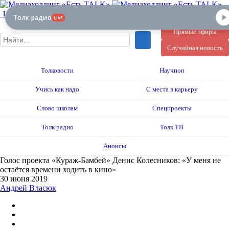
12+
Толк радио
LIVE
Прямые эфиры
Случайная новость
Толковости
Научпоп
Учись как надо
С места в карьеру
Слово школам
Спецпроекты
Толк радио
Толк ТВ
Анонсы
Голос проекта «Кураж-Бамбей» Денис Колесников: «У меня не
остаётся времени ходить в кино»
30 июня 2019
Андрей Власюк