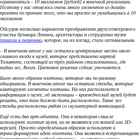
ограничиться – 10 миллионов [рублей] в конечной реализации.
Поэтому у нас отмелось очень много элементов из дизайн-
проекта по причине того, что мы просто не укладывались в 10
миллионов.
Обсудив несколько вариантов преображения двухсотметрового
участка бульвара Ленина, архитекторы и сотрудники музея
пришли к решению
, которое, на их взгляд, стало оптимальным.
– В конечном итоге у нас осталось центральное место около
главного входа в музей, которое представлено картой
Тольятти, состоящей из трёх районов стилизованных, где
видны лес, Волга. Цветовое решение сейчас уточняется.
Было много образов плотины, которые мы по-разному
обыгрывали. В конечном итоге мы оставили стенды, которые
имитируют элементы плотины. На них располагается
информация о музее, об экспозиции – краеведческий музей будет
решать, что там должно быть расположено. Такие же
стенды расположены рядом со скульптурной композицией.
Ещё есть два арт-объекта. Они в некотором смысле
используют логотип музея, но не являются его копией или 3D-
версией. Просто определённым образом используют и
трансформируют идею логотипа. Они являются встречающими
[элементами] как с одной стороны – со стороны улицы