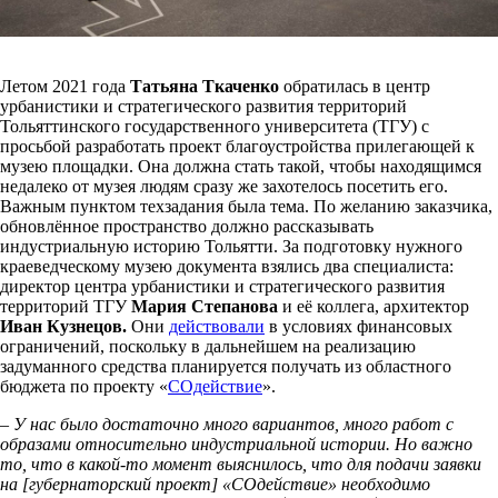
Летом 2021 года
Татьяна Ткаченко
обратилась в центр
урбанистики и стратегического развития территорий
Тольяттинского государственного университета (ТГУ) с
просьбой разработать проект благоустройства прилегающей к
музею площадки. Она должна стать такой, чтобы находящимся
недалеко от музея людям сразу же захотелось посетить его.
Важным пунктом техзадания была тема. По желанию заказчика,
обновлённое пространство должно рассказывать
индустриальную историю Тольятти. За подготовку нужного
краеведческому музею документа взялись два специалиста:
директор центра урбанистики и стратегического развития
территорий ТГУ
Мария Степанова
и её коллега, архитектор
Иван Кузнецов.
Они
действовали
в условиях финансовых
ограничений, поскольку в дальнейшем на реализацию
задуманного средства планируется получать из областного
бюджета по проекту «
СОдействие
».
– У нас было достаточно много вариантов, много работ с
образами относительно индустриальной истории. Но важно
то, что в какой-то момент выяснилось, что для подачи заявки
на [губернаторский проект] «СОдействие» необходимо