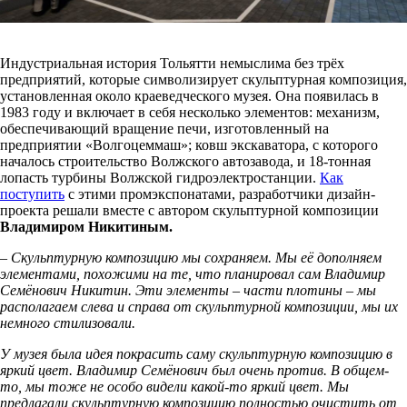
Индустриальная история Тольятти немыслима без трёх
предприятий, которые символизирует скульптурная композиция,
установленная около краеведческого музея. Она появилась в
1983 году и включает в себя несколько элементов: механизм,
обеспечивающий вращение печи, изготовленный на
предприятии «Волгоцеммаш»; ковш экскаватора, с которого
началось строительство Волжского автозавода, и 18-тонная
лопасть турбины Волжской гидроэлектростанции.
Как
поступить
с этими промэкспонатами, разработчики дизайн-
проекта решали вместе с автором скульптурной композиции
Владимиром Никитиным.
– Скульптурную композицию мы сохраняем. Мы её дополняем
элементами, похожими на те, что планировал сам Владимир
Семёнович Никитин. Эти элементы – части плотины – мы
располагаем слева и справа от скульптурной композиции, мы их
немного стилизовали.
У музея была идея покрасить саму скульптурную композицию в
яркий цвет. Владимир Семёнович был очень против. В общем-
то, мы тоже не особо видели какой-то яркий цвет. Мы
предлагали скульптурную композицию полностью очистить от