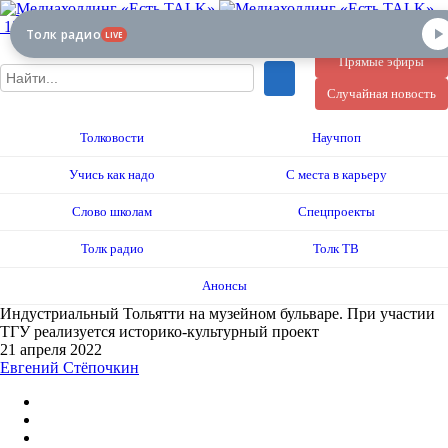
12+
Толк радио
LIVE
Прямые эфиры
Случайная новость
Толковости
Научпоп
Учись как надо
С места в карьеру
Слово школам
Спецпроекты
Толк радио
Толк ТВ
Анонсы
Индустриальный Тольятти на музейном бульваре. При участии
ТГУ реализуется историко-культурный проект
21 апреля 2022
Евгений Стёпочкин