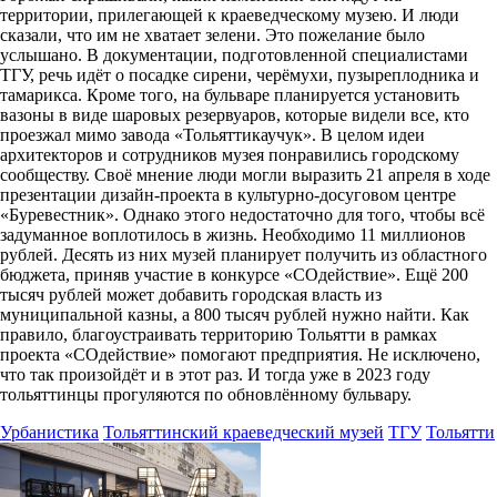
территории, прилегающей к краеведческому музею. И люди
сказали, что им не хватает зелени. Это пожелание было
услышано. В документации, подготовленной специалистами
ТГУ, речь идёт о посадке сирени, черёмухи, пузыреплодника и
тамарикса. Кроме того, на бульваре планируется установить
вазоны в виде шаровых резервуаров, которые видели все, кто
проезжал мимо завода «Тольяттикаучук». В целом идеи
архитекторов и сотрудников музея понравились городскому
сообществу. Своё мнение люди могли выразить 21 апреля в ходе
презентации дизайн-проекта в культурно-досуговом центре
«Буревестник». Однако этого недостаточно для того, чтобы всё
задуманное воплотилось в жизнь. Необходимо 11 миллионов
рублей. Десять из них музей планирует получить из областного
бюджета, приняв участие в конкурсе «СОдействие». Ещё 200
тысяч рублей может добавить городская власть из
муниципальной казны, а 800 тысяч рублей нужно найти. Как
правило, благоустраивать территорию Тольятти в рамках
проекта «СОдействие» помогают предприятия. Не исключено,
что так произойдёт и в этот раз. И тогда уже в 2023 году
тольяттинцы прогуляются по обновлённому бульвару.
Урбанистика
Тольяттинский краеведческий музей
ТГУ
Тольятти