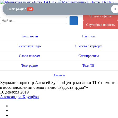
12+
Толк радио
LIVE
Прямые эфиры
Случайная новость
Толковости
Научпоп
Учись как надо
С места в карьеру
Слово школам
Спецпроекты
Толк радио
Толк ТВ
Анонсы
Художник-оркестр Алексей Зуев: «Центр мозаики ТГУ поможет
в восстановлении стелы-панно „Радость труда“»
16 декабря 2019
Александра Хрущёва