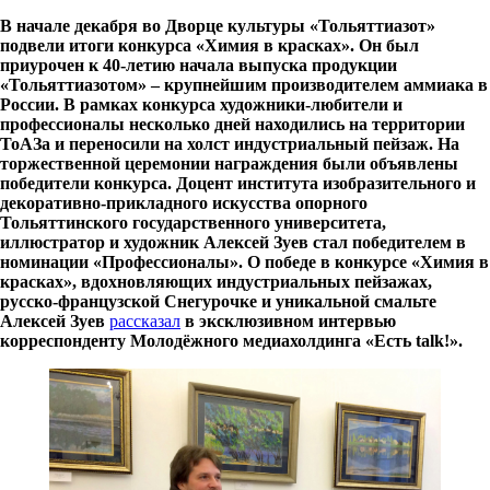
В начале декабря во Дворце культуры «Тольяттиазот»
подвели итоги конкурса «Химия в красках». Он был
приурочен к 40-летию начала выпуска продукции
«Тольяттиазотом» – крупнейшим производителем аммиака в
России. В рамках конкурса художники-любители и
профессионалы несколько дней находились на территории
ТоАЗа и переносили на холст индустриальный пейзаж. На
торжественной церемонии награждения были объявлены
победители конкурса. Доцент института изобразительного и
декоративно-прикладного искусства опорного
Тольяттинского государственного университета,
иллюстратор и художник Алексей Зуев стал победителем в
номинации «Профессионалы». О победе в конкурсе «Химия в
красках», вдохновляющих индустриальных пейзажах,
русско-французской Снегурочке и уникальной смальте
Алексей Зуев
рассказал
в эксклюзивном интервью
корреспонденту Молодёжного медиахолдинга «Есть
talk
!».