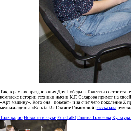
Так, в рамках празднования Дня Победы в Тольятти состоится те
комплекс истории техники имени К.Г. Сахарова примет на своей
«Арт-машину». Кого она «повезёт» и за счёт чего поколение Z
медиахолдинга «Есть talk!»
Галине Гомозовой
рассказала
руково
Толк радио
Новости в звуке
ЕстьTalk!
Галина Гомозова
Культура