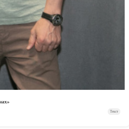
чах»
Текст