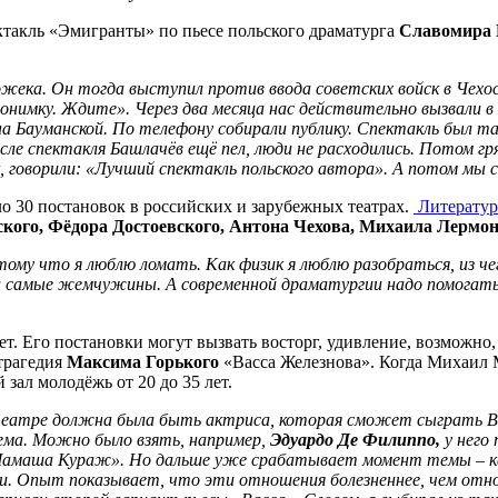
такль «Эмигранты» по пьесе польского драматурга
Славомира 
ожека. Он тогда выступил против ввода советских войск в Чех
нонимку. Ждите». Через два месяца нас действительно вызвали 
 на Бауманской. По телефону собирали публику. Спектакль был т
сле спектакля Башлачёв ещё пел, люди не расходились. Потом гр
говорили: «Лучший спектакль польского автора». А потом мы с
о 30 постановок в российских и зарубежных театрах.
Литератур
кого, Фёдора Достоевского, Антона Чехова, Михаила Лермо
отому что я люблю ломать. Как физик я люблю разобраться, из ч
и самые жемчужины. А современной драматургии надо помогать, е
. Его постановки могут вызвать восторг, удивление, возможно, 
 трагедия
Максима Горького
«Васса Железнова». Когда Михаил
зал молодёжь от 20 до 35 лет.
театре должна была быть актриса, которая сможет сыграть Ва
тема. Можно было взять, например,
Эдуардо Де Филиппо,
у него
амаша Кураж». Но дальше уже срабатывает момент темы – как
и. Опыт показывает, что эти отношения болезненнее, чем отно