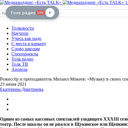
1
Толк радио
LIVE
Толковости
Научпоп
Учись как надо
С места в карьеру
Слово школам
Спецпроекты
Толк радио
Толк ТВ
Анонсы
Режиссёр и преподаватель Михаил Мокеев: «Музыку в своих спе
23 июня 2021
Екатерина Дмитриева
Одним из самых кассовых спектаклей уходящего
XXXIII
сезо
театр. После школы он не рвался в Щукинское или Щепкинск