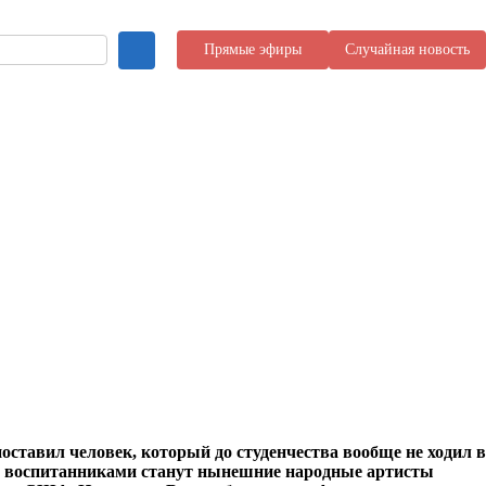
Прямые эфиры
Случайная новость
поставил человек, который до студенчества вообще не ходил в
го воспитанниками станут нынешние народные артисты