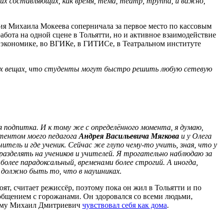
ких составляющих, как время, тема, театр, труппа, и важно,
ция Михаила Мокеева соперничала за первое место по кассовым
абота на одной сцене в Тольятти, но и активное взаимодействие
экономике, во ВГИКе, в ГИТИСе, в Театральном институте
еских вещах, что студенты могут быстро решить любую сетевую
я подпитка. И к тому же с определённого момента, я думаю,
стентом моего педагога
Андрея Васильевича Мягкова
и у Олега
итель и где ученик. Сейчас же глупо чему-то учить, зная, что у
разделять на учеников и учителей. Я трогательно наблюдаю за
олее парадоксальный, временами более строгий. А иногда,
.) должно быть то, что в наушниках.
ят, считает режиссёр, поэтому пока он жил в Тольятти и по
 общением с горожанами. Он здоровался со всеми людьми,
этому Михаил Дмитриевич
чувствовал себя как дома
.