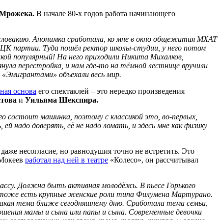
Мрожека.
В начале 80-х годов работа начинающего
ословакию. Анонимка сработала, ко мне в окно общежития МХАТ
в ЦК партии. Туда пошёл ректор школы-студии, у него потом
акой популярный! На него приходили Никита Михалков,
янула перестройка, и нам где-то на тёмной лестнице вручили
 «Эмигрантами» объехали весь мир.
ная основа
его спектаклей – это нередко произведения
нтова
и
Уильяма Шекспира.
его состоит машинка, поэтому с классикой это, во-первых,
й надо доверять, её не надо ломать, и здесь мне как физику
даже несогласие, но равнодушия точно не встретить. Это
 Мокеев
работал над ней в театре
«Колесо», он рассчитывал
ссу. Должна быть активная молодёжь. В пьесе Горького
 тоже есть крупные женские роли типа Филумена Мартурано.
ая тема ближе сегодняшнему дню. Сработала тема семьи,
шения мамы и сына или папы и сына. Современные девочки