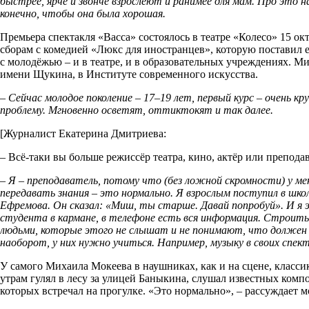
быстрее, ярче и звонче взрослеют и ранимее для мам. Про это 
конечно, чтобы она была хорошая.
Премьера спектакля «Васса» состоялось
в театре «Колесо» 15 о
сборам с комедией «Люкс для иностранцев», которую поставил 
с молодёжью – и в театре, и в образовательных учреждениях. 
имени Щукина, в Институте современного искусства.
– Сейчас молодое поколение – 17–19 лет, первый курс – очень 
проблему. Мгновенно осветят, оттиктокят и так далее.
[Журналист Екатерина Дмитриева:
– Всё-таки вы больше режиссёр театра, кино, актёр или преподав
– Я – преподаватель, потому что (без ложной скромности) у ме
передавать знания – это нормально. Я взрослым поступил в шк
Ефремова. Он сказал: «Миш, ты старше. Давай попробуй». И я эт
студента в кармане, в телефоне есть вся информация. Строить 
людьми, которые этого не слышат и не понимают, что должен б
наоборот, у них нужно учиться. Например, музыку в своих спек
У самого Михаила Мокеева
в наушниках, как и на сцене, класси
утрам гулял в лесу за улицей Баныкина, слушал известных ком
которых встречал на прогулке. «Это нормально», – рассуждает