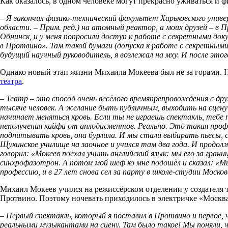
Как оказалось,
в одном человеке могут прекрасно уживаться и ф
– Я закончил физико-технический факультет Харьковского униве
области. – Прим. ред.) на атомный реактор, а моих друзей – в П
Обнинск, и у меня попросили доступ к работе с секретными доку
в Протвино». Там такой бумаги (допуска к работе с секретными 
будущий научный руководитель, я возлежал на мху. И после это
Однако новый этап жизни Михаила Мокеева был не за горами. На
театра
.
– Театр – это способ очень весёлого времяпрепровождения с др
тысяче человек. А желание быть публичным, выходить на сцен
начинает меняться кровь. Если ты не играешь спектакль, тебе 
неполучения кайфа от аплодисментов. Реально. Это такая про
подпитывать кровь, она бурлила. И мы стали выбирать пьесы, 
Щукинское училище на заочное и учился там два года. И продол
говорил: «Мокеев поехал учить английский язык: мы его за гра
синхрофазотрон. А потом мой шеф ко мне подошёл и сказал: «М
профессию, и в 27 лет снова сел за парту в школе-студии Моск
Михаил Мокеев учился на режиссёрском отделении у создателя
Протвино. Поэтому ночевать приходилось в электричке «Москва
– Первый спектакль, который я поставил в Протвино и первое, 
реальными музыкантами на сцену. Там было такое! Мы поняли, 