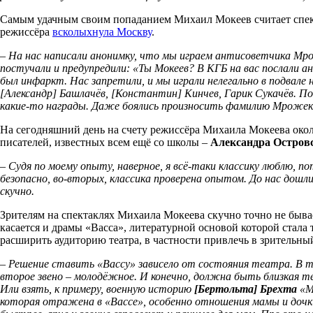
Самым удачным своим попаданием Михаил Мокеев считает спек
режиссёра
всколыхнула Москву
.
– На нас написали анонимку, что мы играем антисоветчика Мр
постучали и предупредили: «Ты Мокеев? В КГБ на вас послали а
был инфаркт. Нас запретили, и мы играли нелегально в подвале
[Александр] Башлачёв, [Константин] Кинчев, Гарик Сукачёв. По
какие-то награды. Даже боялись произносить фамилию Мрожек, 
На сегодняшний день на счету режиссёра Михаила Мокеева окол
писателей, известных всем ещё со школы –
Александра Островс
– Судя по моему опыту, наверное, я всё-таки классику люблю, п
безопасно, во-вторых, классика проверена опытом. До нас дошл
скучно.
Зрителям на спектаклях Михаила Мокеева скучно точно не бывает
касается и драмы «Васса», литературной основой которой стала
расширить аудиторию театра, в частности привлечь в зрительный 
– Решение ставить «Вассу» зависело от состояния театра. В 
второе звено – молодёжное. И конечно, должна быть близкая 
Или взять, к примеру, военную историю
[Бертольта] Брехта
«М
которая отражена в «Вассе», особенно отношения мамы и дочк