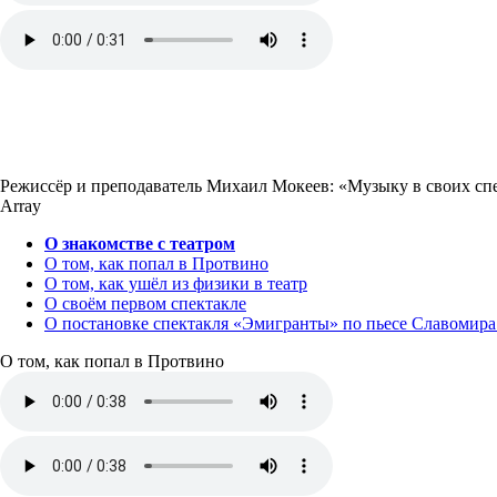
Режиссёр и преподаватель Михаил Мокеев: «Музыку в своих спе
Array
О знакомстве с театром
О том, как попал в Протвино
О том, как ушёл из физики в театр
О своём первом спектакле
О постановке спектакля «Эмигранты» по пьесе Славомир
О том, как попал в Протвино