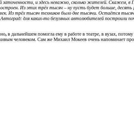
й заточенности, и здесь неважно, сколько жителей. Скажем, в 
построен. Из этих трёх тысяч – ну пусть будет больше, десять
ек. Из трёх тысяч техников было две тысячи. Остаётся тысяча
 и Автоград: для каких-то безумных автолюбителей построили п
ино
,
в дальнейшем помогла ему в работе в театре, в вузах, потом
 живым человеком. Сам же Михаил Мокеев очень напоминает прот