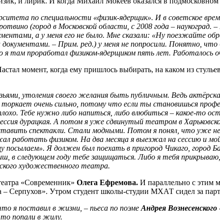
изик, и лирик. И когда Михаил Мокеев оказался в подмосковном
рситета по специальности «физик-ядерщик». И в советское время
ротвино (город в Московской области, с 2008 года – наукоград. –
ментами, а у меня его не было. Мне сказали: «Ну поезжайте обра
документами. – Прим. ред.) у меня не попросили. Понятно, что б
го я там проработал физиком-ядерщиком пять лет. Работалось о
стал момент, когда ему пришлось выбирать, на каком из стульев
узьями, утоления своего желания быть публичным. Ведь актёрска
у торкает очень сильно, потому что если ты становишься проф
плохо. Тебе нужно либо напиться, либо влюбиться – какое-то ос
фессия дурацкая. А потом я уже сдвинутый театром в Харьковс
ставить спектакли. Стали модными. Потом я понял, что уже не 
жал работать физиком. На два месяца я выезжал на сессию и мо
ницу посылаем». Я должен был поехать в пригород Чикаго, город
иш, в следующем году тебе защищаться. Либо я тебя прикрываю
овского художественного театра.
 театра «Современник»
Олега Ефремова.
И параллельно с этим м
 – Серпухов». Утром студент школы-студии МХАТ сидел за парто
что я поставил в жизни, – пьеса по поэме
Андрея Вознесенского
что попали в жилу.