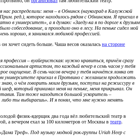
 Протвино,
он
организовал
там любительский театр.
 нас распределили: меня – в Обнинск (наукоград в Калужской
 Прим. ред.), которое находилось рядом с Обнинском. Я приехал в
тно в университет», а я думаю: «Заеду-ка я по дороге к друзьям
ыло собеседование, и проходило оно в лесу. На пеньке сидел мой
чень хорошо, я занимался любимой профессией.
 он хочет сидеть больше. Чаша весов оказалась
на стороне
я профессия – вуайеристская: нужно нравиться, причём сразу
ессиональным артистом, то каждый вечер в семь часов у тебя
трое ощущение. В семь часов вечера у тебя начнётся ломка от
ком университете приехал в Протвино с желанием продолжать
знаю, о чём говорить моим друзьям, поступил на режиссуру в
й шеф, который принимал меня на пеньке, меня прикрывал. Он
 Батавия. Там тоже находится большой ускоритель –
, либо ты выбираешь». И я понял, что мне нужно менять
олодой физик-ядерщик два года вёл любительский театр в
й, а вечером ехал за 100 километров от Москвы в
театр
.
«Дама Треф». Под музыку модной рок-группы Uriah Heep с