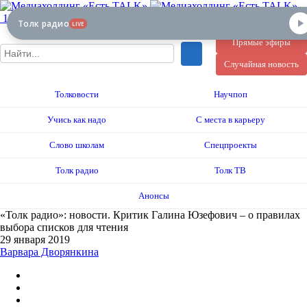
12+
Толк радио
LIVE
Прямые эфиры
Случайная новость
Толковости
Научпоп
Учись как надо
С места в карьеру
Слово школам
Спецпроекты
Толк радио
Толк ТВ
Анонсы
«Толк радио»: новости. Критик Галина Юзефович – о правилах
выбора списков для чтения
29 января 2019
Варвара Дворянкина