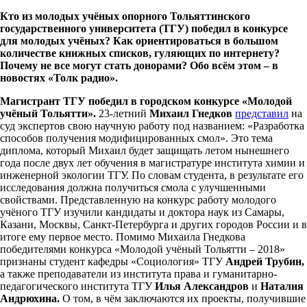
Кто из молодых учёных опорного Тольяттинского
государственного университета (ТГУ) победил в конкурсе
для молодых учёных? Как ориентироваться в большом
количестве книжных списков, гуляющих по интернету?
Почему не все могут стать донорами? Обо всём этом – в
новостях «Толк радио».
Магистрант ТГУ победил в городском конкурсе «Молодой
учёный Тольятти».
23-летний
Михаил Гнедков
представил
на
суд экспертов свою научную работу под названием: «Разработка
способов получения модифицированных смол». Это тема
диплома, который Михаил будет защищать летом нынешнего
года после двух лет обучения в магистратуре института химии и
инженерной экологии ТГУ. По словам студента, в результате его
исследования должна получиться смола с улучшенными
свойствами. Представленную на конкурс работу молодого
учёного ТГУ изучили кандидаты и доктора наук из Самары,
Казани, Москвы, Санкт-Петербурга и других городов России и в
итоге ему первое место. Помимо Михаила Гнедкова
победителями конкурса «Молодой учёный Тольятти – 2018»
признаны студент кафедры «Социология» ТГУ
Андрей Трубин,
а также преподаватели из института права и гуманитарно-
педагогического института ТГУ
Илья Александров
и
Наталия
Андрюхина.
О том, в чём заключаются их проекты, получившие