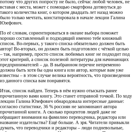
потому что других попросту не было, сейчас любой человек, не
вставая с места, может с помощью смартфона дотянуться до
такого количества книг, о котором двадцать лет назад можно
было только мечтать, констатировала в начале лекции Галина
Юзефович.
По её словам, сориентироваться в океане выбора поможет
хорошо составленный и подходящий именно тебе книжный
список. Во-первых, у такого списка обязательно должен быть
автор! Во-вторых, он должен быть подготовлен с чёткой целью
– так, например, просто список любимых книг не подходит под
этот критерий, а список полезной литературы для начинающих
предпринимателей – да. В выбранном перечне непременно
должна быть хотя бы одна книга или автор, которые вам уже
известны – в этом случае велика вероятность, что произведения
из данного списка вам понравятся.
Итак, список найден. Теперь в нём нужно отыскать ранее
прочитанную вами книгу. Это станет отправной точкой. По ходу
лекции Галина Юзефович обнародовала интересные данные:
согласно статистике, 36 % россиян не запоминают автора
прочитанной книги. А сколько процентов людей даже не
обращают внимания на фамилию переводчика, редактора или
название издательства? Ещё больше. А зря. Читатели привыкли
думать, что переводчики и редакторы – люди подневольные,