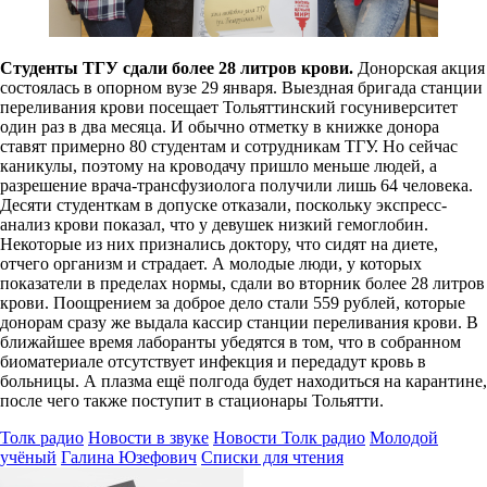
Студенты ТГУ сдали более 28 литров крови.
Донорская акция
состоялась в опорном вузе 29 января. Выездная бригада станции
переливания крови посещает Тольяттинский госуниверситет
один раз в два месяца. И обычно отметку в книжке донора
ставят примерно 80 студентам и сотрудникам ТГУ. Но сейчас
каникулы, поэтому на кроводачу пришло меньше людей, а
разрешение врача-трансфузиолога получили лишь 64 человека.
Десяти студенткам в допуске отказали, поскольку экспресс-
анализ крови показал, что у девушек низкий гемоглобин.
Некоторые из них признались доктору, что сидят на диете,
отчего организм и страдает. А молодые люди, у которых
показатели в пределах нормы, сдали во вторник более 28 литров
крови. Поощрением за доброе дело стали 559 рублей, которые
донорам сразу же выдала кассир станции переливания крови. В
ближайшее время лаборанты убедятся в том, что в собранном
биоматериале отсутствует инфекция и передадут кровь в
больницы. А плазма ещё полгода будет находиться на карантине,
после чего также поступит в стационары Тольятти.
Толк радио
Новости в звуке
Новости Толк радио
Молодой
учёный
Галина Юзефович
Списки для чтения