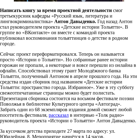
Написать книгу за время проектной деятельности
смог
третьекурсник кафедры «Русский язык, литература и
лингвокриминалистика»
Антон Давыденко.
Год назад Антон
стал руководителем проекта «Детские истории Тольятти». В
группе во «ВКонтакте» он вместе с командой проекта
публиковал воспоминания тольяттинцев о детстве в родном
городе.
Сейчас проект переформатировался. Теперь он называется
просто «Истории о Тольятти». Но собранные ранее истории
горожан не пропали, а некоторые и вовсе перешли из онлайна в
офлайн. Способствовал этому грант Молодёжного банка
Тольятти, полученный Антоном в апреле прошлого года. На эти
средства издан сборник под названием «Детские истории
Тольятти: пространство города. Избранное». Уже в эту субботу
свежеотпечатанные страницы можно будет полистать.
Презентация сборника состоится на восьмом фестивале поэзии
Поволжья в библиотеке Культурного центра «Автоград».
Забрать один из 68 экземпляров издания домой сможет любой
посетитель фестиваля,
рассказал
в интервью «Толк радио»
руководитель проекта «Истории о Тольятти» Антон Давыденко.
За кусочком детства приходите 27 марта по адресу: ул.
Юбилейная, 8. Мероприятие начнётся в 14 часов.