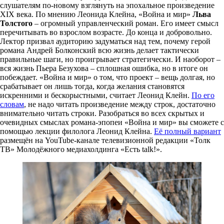
слушателям по-новому взглянуть на эпохальное произведение
XIX века. По мнению Леонида Клейна, «Война и мир»
Льва
Толстого
– огромный управленческий роман. Его имеет смысл
перечитывать во взрослом возрасте. До конца и добровольно.
Лектор призвал аудиторию задуматься над тем, почему герой
романа Андрей Болконский всю жизнь делает тактически
правильные шаги, но проигрывает стратегически. И наоборот –
вся жизнь Пьера Безухова – сплошная ошибка, но в итоге он
побеждает. «Война и мир» о том, что проект – вещь долгая, но
срабатывает он лишь тогда, когда желания становятся
искренними и бескорыстными, считает Леонид Клейн.
По его
словам
, не надо читать произведение между строк, достаточно
внимательно читать строки. Разобраться во всех скрытых и
очевидных смыслах романа-эпопеи «Война и мир» вы сможете с
помощью лекции филолога Леонид Клейна.
Её полный вариант
размещён на YouTube-канале телевизионной редакции «Толк
ТВ» Молодёжного медиахолдинга «Есть talk!».