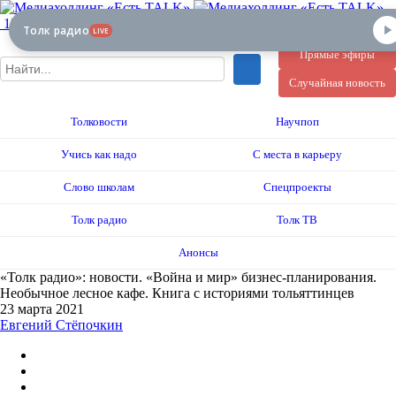
12+
Толк радио
LIVE
Прямые эфиры
Случайная новость
Толковости
Научпоп
Учись как надо
С места в карьеру
Слово школам
Спецпроекты
Толк радио
Толк ТВ
Анонсы
«Толк радио»: новости. «Война и мир» бизнес-планирования.
Необычное лесное кафе. Книга с историями тольяттинцев
23 марта 2021
Евгений Стёпочкин