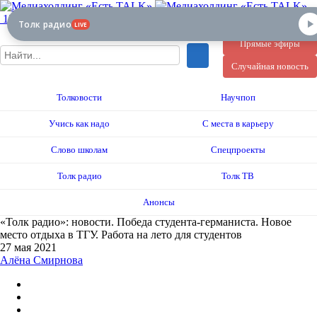
12+
Толк радио
LIVE
Прямые эфиры
Случайная новость
Толковости
Научпоп
Учись как надо
С места в карьеру
Слово школам
Спецпроекты
Толк радио
Толк ТВ
Анонсы
«Толк радио»: новости. Победа студента-германиста. Новое
место отдыха в ТГУ. Работа на лето для студентов
27 мая 2021
Алёна Смирнова