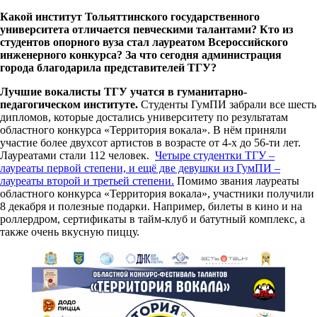
Какой институт Тольяттинского государственного
университета отличается певческими талантами? Кто из
студентов опорного вуза стал лауреатом Всероссийского
инженерного конкурса? За что сегодня администрация
города благодарила представителей ТГУ?
Лучшие вокалисты ТГУ учатся в гуманитарно-
педагогическом институте.
Студенты ГумПИ забрали все шесть
дипломов, которые достались университету по результатам
областного конкурса «Территория вокала». В нём приняли
участие более двухсот артистов в возрасте от 4-х до 56-ти лет.
Лауреатами стали 112 человек.
Четыре студентки ТГУ –
лауреаты первой степени, и ещё две девушки из ГумПИ –
лауреаты второй и третьей степени.
Помимо звания лауреаты
областного конкурса «Территория вокала», участники получили
8 декабря и полезные подарки. Например, билеты в кино и на
роллердром, сертификаты в тайм-клуб и батутный комплекс, а
также очень вкусную пиццу.