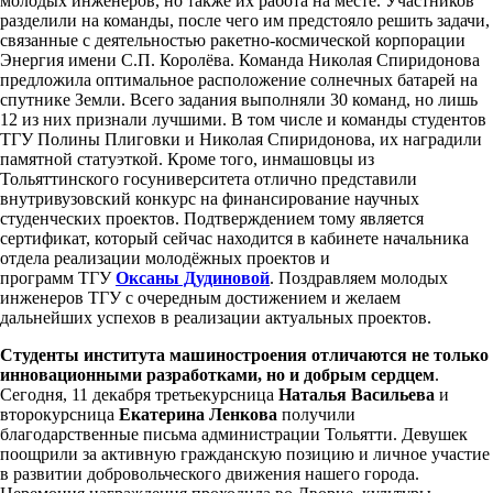
молодых инженеров, но также их работа на месте. Участников
разделили на команды, после чего им предстояло решить задачи,
связанные с деятельностью ракетно-космической корпорации
Энергия имени С.П. Королёва. Команда Николая Спиридонова
предложила оптимальное расположение солнечных батарей на
спутнике Земли. Всего задания выполняли 30 команд, но лишь
12 из них признали лучшими. В том числе и команды студентов
ТГУ Полины Плиговки и Николая Спиридонова, их наградили
памятной статуэткой. Кроме того, инмашовцы из
Тольяттинского госуниверситета отлично представили
внутривузовский конкурс на финансирование научных
студенческих проектов. Подтверждением тому является
сертификат, который сейчас находится в кабинете
начальника
отдела реализации молодёжных проектов и
программ ТГУ
Оксаны Дудиновой
.
Поздравляем молодых
инженеров ТГУ с очередным достижением и желаем
дальнейших успехов в реализации актуальных проектов.
Студенты института машиностроения отличаются не только
инновационными разработками, но и добрым сердцем
.
Сегодня, 11 декабря третьекурсница
Наталья Васильева
и
второкурсница
Екатерина Ленкова
получили
благодарственные письма администрации Тольятти. Девушек
поощрили за активную гражданскую позицию и личное участие
в развитии добровольческого движения нашего города.