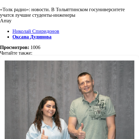
«Толк радио»: новости. В Тольяттинском госуниверситете
учатся лучшие студенты-инженеры
Array
Николай Спиридонов
Оксана Дудинова
Просмотров:
1006
Читайте также: