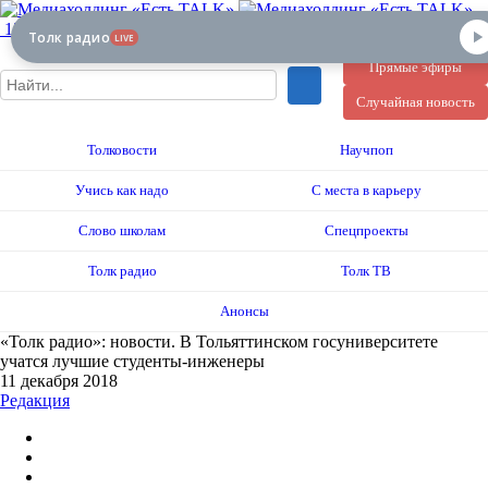
12+
Толк радио
LIVE
Прямые эфиры
Случайная новость
Толковости
Научпоп
Учись как надо
С места в карьеру
Слово школам
Спецпроекты
Толк радио
Толк ТВ
Анонсы
«Толк радио»: новости. В Тольяттинском госуниверситете
учатся лучшие студенты-инженеры
11 декабря 2018
Редакция