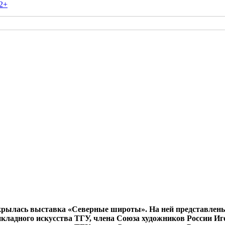
2+
ткрылась выставка «Северные широты». На ней представлен
икладного искусства ТГУ, члена Союза художников России И