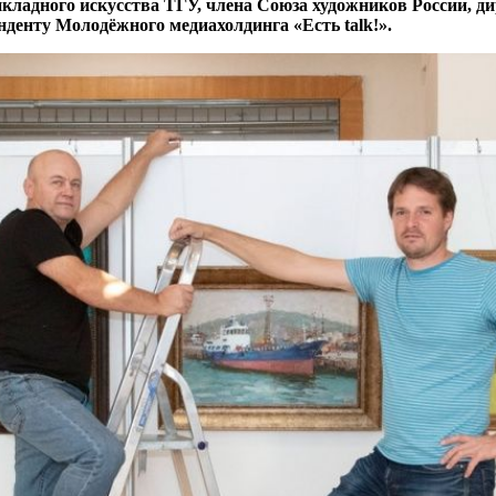
икладного искусства ТГУ, члена Союза художников России, д
нденту Молодёжного медиахолдинга «Есть
talk
!».