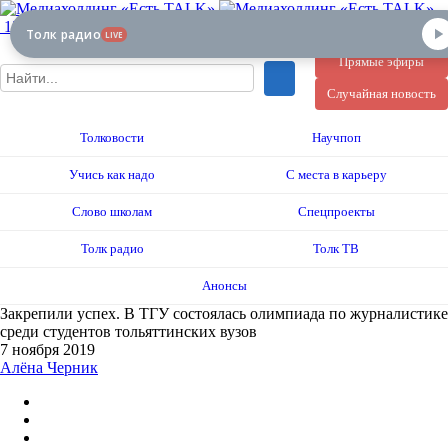
12+
Толк радио
LIVE
Прямые эфиры
Случайная новость
Толковости
Научпоп
Учись как надо
С места в карьеру
Слово школам
Спецпроекты
Толк радио
Толк ТВ
Анонсы
Закрепили успех. В ТГУ состоялась олимпиада по журналистике
среди студентов тольяттинских вузов
7 ноября 2019
Алёна Черник