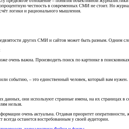
кту предвзятое отношение – понятия объективной журналистики 
топроцентную честность в современных СМИ не стоит. Но журнал
 счёт логики и рационального мышления.
редвзятости других СМИ и сайтов может быть разным. Одним сло
и
же очень важна. Производить поиск по картинке в поисковиках
 или событию, – это единственный человек, который вам нужен.
ных данных, они используют странные имена, на их страницах в
лям нельзя.
ормации очень актуальна. Отдавая приоритет оперативности, жу
 всегда останется востребованным у своей аудитории.
стоверность журналистики
Фейки и факты