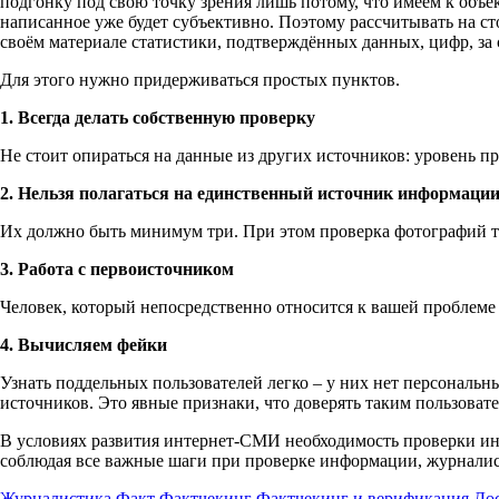
подгонку под свою точку зрения лишь потому, что имеем к объе
написанное уже будет субъективно. Поэтому рассчитывать на с
своём материале статистики, подтверждённых данных, цифр, за
Для этого нужно придерживаться простых пунктов.
1. Всегда делать собственную проверку
Не стоит опираться на данные из других источников: уровень п
2. Нельзя полагаться на единственный источник информаци
Их должно быть минимум три. При этом проверка фотографий то
3. Работа с первоисточником
Человек, который непосредственно относится к вашей проблеме
4. Вычисляем фейки
Узнать поддельных пользователей легко – у них нет персональ
источников. Это явные признаки, что доверять таким пользовате
В условиях развития интернет-СМИ необходимость проверки инф
соблюдая все важные шаги при проверке информации, журналист
Журналистика
Факт
Фактчекинг
Фактчекинг и верификация
До