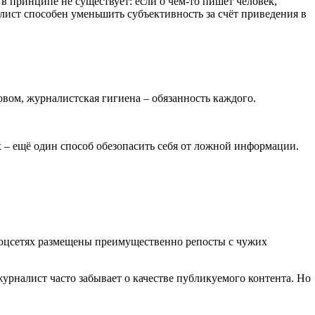
в принципе не существует: если о чём-то пишет человек,
ист способен уменьшить субъективность за счёт приведения в
вом, журналистская гигиена – обязанность каждого.
 – ещё один способ обезопасить себя от ложной информации.
 соцсетях размещены преимущественно репосты с чужих
рналист часто забывает о качестве публикуемого контента. Но