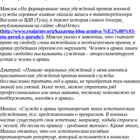
Максим:«На формирование моих убеждений против военной
службы огромное влияние оказали записи в твиттереблогера
Василия из ВДВ (Тула), а также история самого блогера,
опубликованная на сайте «RealArmy»
(
http://www.realarmy.org/kazarma-blog-armiya-%E2%80%93-
eto-gorod-v-gorode/
)
. Максим указал в заявлении, что считает
право на свободу слова важнейшим и неотъемлемым правом, а
армия грубейшим образом его нарушает. Человек в армии лишен
права свободно высказывать суждения – эторегламентирует
устав и жизнь в армии.
Дмитрий: «Помимо моральных убеждений у меня имеются
прагматические убеждения против военной службы:
бессмысленно тратить год в армии, не приобретая там никаких
знаний или умений. Более того, можно утратить ряд
профессиональных или иных навыков, поскольку невозможно их
поддерживать, находясь в армии».
Михаил: «Служба в армии противоречит моим эстетическим
убеждениям, т.е. представлениям о прекрасном. В военных
частях существует своя эстетика: например, ходьба строем и
с песней. Но песня по приказу - уродливое явление». Кроме этого,
Михаил отметил, что его эстетическим взглядам
противоречит репертуар, который исполняется в воинских