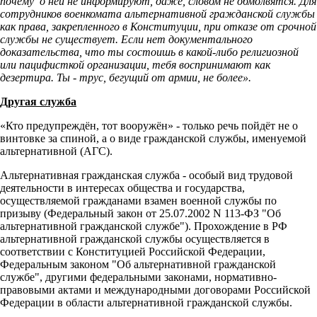
почему о ней не информируют, даже, словом не обмолвятся. Для
сотрудников военкомата альтернативной гражданской службы
как права, закрепленного в Конституции, при отказе от срочной
службы не существует. Если нет документального
доказательства, что ты состоишь в какой-либо религиозной
или пацифисткой организации, тебя воспринимают как
дезертира. Ты - трус, бегущий от армии, не более».
Другая служба
«Кто предупреждён, тот вооружён» - только речь пойдёт не о
винтовке за спиной, а о виде гражданской службы, именуемой
альтернативной (АГС).
Альтернативная гражданская служба - особый вид трудовой
деятельности в интересах общества и государства,
осуществляемой гражданами взамен военной службы по
призыву (Федеральный закон от 25.07.2002 N 113-ФЗ "Об
альтернативной гражданской службе"). Прохождение в РФ
альтернативной гражданской службы осуществляется в
соответствии с Конституцией Российской Федерации,
Федеральным законом "Об альтернативной гражданской
службе", другими федеральными законами, нормативно-
правовыми актами и международными договорами Российской
Федерации в области альтернативной гражданской службы.