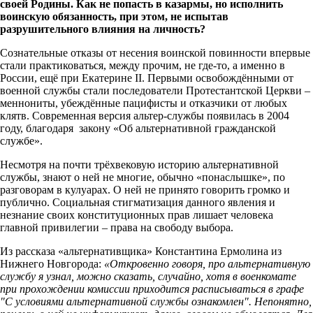
своей Родины. Как не попасть в казармы, но исполнить
воинскую обязанность, при этом, не испытав
разрушительного влияния на личность?
Сознательные отказы от несения воинской повинности впервые
стали практиковаться, между прочим, не где-то, а именно в
России, ещё при Екатерине II. Первыми освобождёнными от
военной службы стали последователи Протестантской Церкви –
меннониты, убеждённые пацифисты и отказчики от любых
клятв. Современная версия альтер-службы появилась в 2004
году, благодаря закону «Об альтернативной гражданской
службе».
Несмотря на почти трёхвековую историю альтернативной
службы, знают о ней не многие, обычно «понаслышке», по
разговорам в кулуарах. О ней не принято говорить громко и
публично. Социальная стигматизация данного явления и
незнание своих конституционных прав лишает человека
главной привилегии – права на свободу выбора.
Из рассказа «альтернативщика» Константина Ермолина из
Нижнего Новгорода:
«
Откровенно говоря, про альтернативную
службу я узнал, можно сказать, случайно, хотя в военкомате
при прохождении комиссии приходится расписываться в графе
"С условиями альтернативной службы ознакомлен". Непонятно,