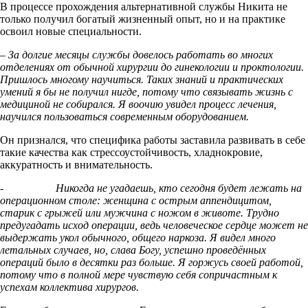
В процессе прохождения альтернативной службы Никита не
только получил богатый жизненный опыт, но и на практике
освоил новые специальности.
– За долгие месяцы службы довелось работать во многих
отделениях от обычной хирургии до гинекологии и проктологии.
Пришлось многому научиться. Таких знаний и практических
умений я бы не получил нигде, потому что связывать жизнь с
медициной не собирался. Я воочию увидел процесс лечения,
научился пользоваться современным оборудованием.
Он признался, что специфика работы заставила развивать в себе
такие качества как стрессоустойчивость, хладнокровие,
аккуратность и внимательность.
-
Никогда не угадаешь, кто сегодня будет лежать на
операционном столе: женщина с острым аппендицитом,
старик с грыжей или мужчина с ножом в животе. Трудно
предугадать исход операции, ведь человеческое сердце может не
выдержать укол обычного, общего наркоза. Я видел много
летальных случаев, но, слава Богу, успешно проведённых
операций было в десятки раз больше. Я горжусь своей работой,
потому что в полной мере чувствую себя сопричастным к
успехам коллектива хирургов.