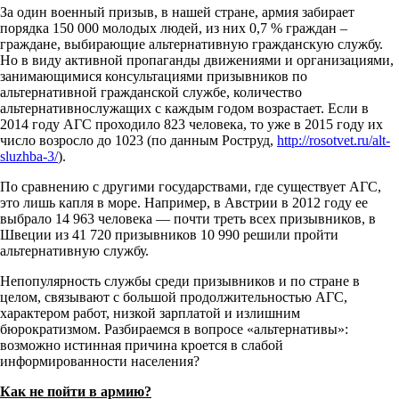
За один военный призыв, в нашей стране, армия забирает
порядка 150 000 молодых людей, из них 0,7 % граждан –
граждане, выбирающие альтернативную гражданскую службу.
Но в виду активной пропаганды движениями и организациями,
занимающимися консультациями призывников по
альтернативной гражданской службе, количество
альтернативнослужащих с каждым годом возрастает. Если в
2014 году АГС проходило 823 человека, то уже в 2015 году их
число возросло до 1023 (по данным Роструд,
http://rosotvet.ru/alt-
sluzhba-3/
).
По сравнению с другими государствами, где существует АГС,
это лишь капля в море. Например, в Австрии в 2012 году ее
выбрало 14 963 человека — почти треть всех призывников, в
Швеции из 41 720 призывников 10 990 решили пройти
альтернативную службу.
Непопулярность службы среди призывников и по стране в
целом, связывают с большой продолжительностью АГС,
характером работ, низкой зарплатой и излишним
бюрократизмом. Разбираемся в вопросе «альтернативы»:
возможно истинная причина кроется в слабой
информированности населения?
Как не пойти в армию?