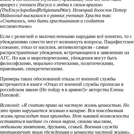
вразрез с учением Иисуса о любви к своим врагам»
(TheEncyclopediaofReligionandWar). Немецкий богослов Петер
Майнхольд высказался о ранних учениках Христа так:
«Считалось, что быть христианином и солдатом
несовместимо»
Если с религией и малочисленными народами всё понятно, то с
убеждениями совести могут возникнуть вопросы. Пацифистское
сознание, отказ от насилия, антимилитаризм - самые
распространённые убеждения, встречающиеся в заявлениях на
АГС. Но как и миротворческими, убеждения могут быть
философскими, морально-этическими, политическими,
правовыми, синкретическими.
Примеры таких обоснований отказа от военной службы
встречаются в книге «Отказ от военной службы прописан в
российском законе (Не пойду я в армию!)» авторства Елены
Поповой:
Всеволод: «Я считаю право на частную жизнь ценностью. Но
это право нарушается жизнью в казарме. Вся повседневная
жизнь происходит там прилюдно. Нет никакой возможности
оставаться наедине со своим миром, своими мыслями,
любимыми занятиями, друзьями, семьей. Военная служба
противоречит моим убеждениям о ценности частной жизни».