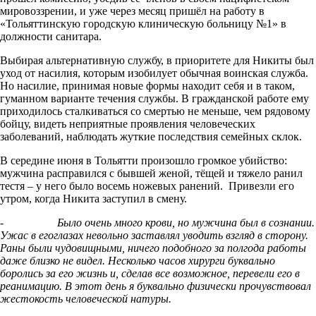
мировоззрении, и уже через месяц пришёл на работу в
«Тольяттинскую городскую клиническую больницу №1» в
должности санитара.
Выбирая альтернативную службу, в приоритете для Никиты был
уход от насилия, которым изобилует обычная воинская служба.
Но насилие, принимая новые формы находит себя и в таком,
гуманном варианте течения службы. В гражданской работе ему
приходилось сталкиваться со смертью не меньше, чем рядовому
бойцу, видеть неприятные проявления человеческих
заболеваний, наблюдать жуткие последствия семейных склок.
В середине июня в Тольятти произошло громкое убийство:
мужчина расправился с бывшей женой, тёщей и тяжело ранил
тестя – у него было восемь ножевых ранений. Привезли его
утром, когда Никита заступил в смену.
-
Было очень много крови, но мужчина был в сознании.
Ужас в егоглазах невольно заставлял уводить взгляд в сторону.
Раны были чудовищными, ничего подобного за полгода работы
даже близко не видел. Несколько часов хирурги буквально
боролись за его жизнь и, сделав все возможное, перевели его в
реанимацию. В этот день я буквально физически прочувствовал
жестокость человеческой натуры.