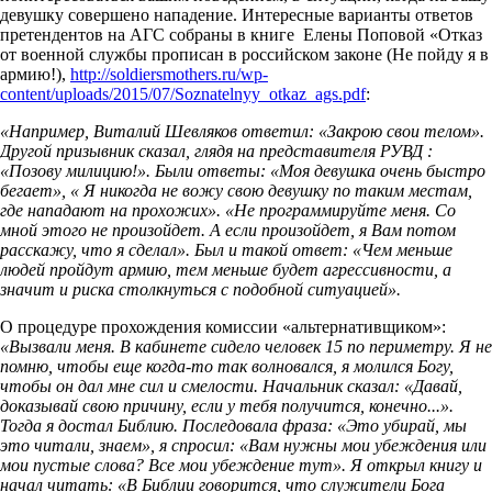
девушку совершено нападение. Интересные варианты ответов
претендентов на АГС собраны в книге Елены Поповой «Отказ
от военной службы прописан в российском законе (Не пойду я в
армию!),
http://soldiersmothers.ru/wp-
content/uploads/2015/07/Soznatelnyy_otkaz_ags.pdf
:
«Например, Виталий Шевляков ответил: «Закрою свои телом».
Другой призывник сказал, глядя на представителя РУВД :
«Позову милицию!». Были ответы: «Моя девушка очень быстро
бегает», « Я никогда не вожу свою девушку по таким местам,
где нападают на прохожих». «Не программируйте меня. Со
мной этого не произойдет. А если произойдет, я Вам потом
расскажу, что я сделал». Был и такой ответ: «Чем меньше
людей пройдут армию, тем меньше будет агрессивности, а
значит и риска столкнуться с подобной ситуацией».
О процедуре прохождения комиссии «альтернативщиком»:
«Вызвали меня. В кабинете сидело человек 15 по периметру. Я не
помню, чтобы еще когда-то так волновался, я молился Богу,
чтобы он дал мне сил и смелости. Начальник сказал: «Давай,
доказывай свою причину, если у тебя получится, конечно...».
Тогда я достал Библию. Последовала фраза: «Это убирай, мы
это читали, знаем», я спросил: «Вам нужны мои убеждения или
мои пустые слова? Все мои убеждение тут». Я открыл книгу и
начал читать: «В Библии говорится, что служители Бога