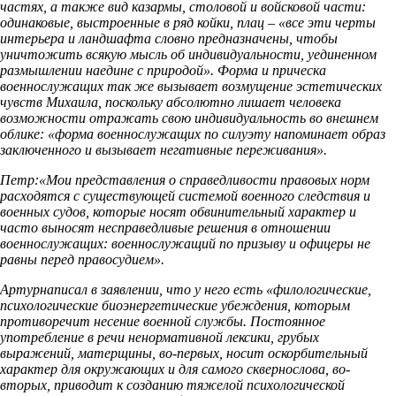
частях, а также вид казармы, столовой и войсковой части:
одинаковые, выстроенные в ряд койки, плац – «все эти черты
интерьера и ландшафта словно предназначены, чтобы
уничтожить всякую мысль об индивидуальности, уединенном
размышлении наедине с природой». Форма и прическа
военнослужащих так же вызывает возмущение эстетических
чувств Михаила, поскольку абсолютно лишает человека
возможности отражать свою индивидуальность во внешнем
облике: «форма военнослужащих по силуэту напоминает образ
заключенного и вызывает негативные переживания».
Петр:«Мои представления о справедливости правовых норм
расходятся с существующей системой военного следствия и
военных судов, которые носят обвинительный характер и
часто выносят несправедливые решения в отношении
военнослужащих: военнослужащий по призыву и офицеры не
равны перед правосудием».
Артурнаписал в заявлении, что у него есть «филологические,
психологические биоэнергетические убеждения, которым
противоречит несение военной службы. Постоянное
употребление в речи ненормативной лексики, грубых
выражений, матерщины, во-первых, носит оскорбительный
характер для окружающих и для самого сквернослова, во-
вторых, приводит к созданию тяжелой психологической