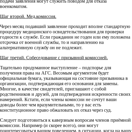
подачи заявления могут служить поводом для отказа
военкоматом.
Шаг второй. Мед.комиссия.
Через месяц подавший заявление проходит вполне стандартную
процедуру медицинского освидетельствования для проверки
годности к службе. Если гражданин не годен или ему положена
отсрочка от военной службы, то и направлению на
альтернативную службу он не подлежит.
Шаг третий. Собеседование с призывной комиссией.
Тщательно продуманное выступление – подспорье для
получения права на АГС. Весомым аргументом будет
официальная бумага, указывающая на состояние призывника в
организации, подтверждающая его основания для замены.
Многие, в качестве свидетелей, приглашают с собой
родственников и друзей, для подтверждения искренности своих
намерений. Кстати, если члены комиссии не сочтут ваши
доводы более чем вразумительными, то у вас есть
конституционное право обжаловать их отказ через суд.
Следует подготовиться к каверзным вопросам членов приёмной
комиссии. Например (и скорее всего), они могут
поинтересоваться вашим поведением, в ситуации, когда на вашу