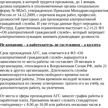
организация, в которой трудится призывник, до 1 января,
должна направить в уполномоченные органы специальную
форму № 982н5, утвержденную Приказом Минздравсоцразвития
России от 14.12.2009, с перечнем видов работ, профессий,
должностей пригодных для прохождения альтернативной
гражданской службы. И уже оттуда данные будут переданы в
Роструд. Единственным ограничением выступает п.2 ст.21 ФЗ
«Об альтернативной гражданской службе», который запрещает
альтернативнослужащим занимать руководящие должности.
Не командир – а работодатель, не сослуживец – а коллега
Срок прохождения АГС, как отмечается в ФЗ «Об
альтернативной гражданской службе»,варьируется в
зависимости от места работы: он составляет 18 месяцев в
организациях, относящихся к Вооруженным Силам РФ, либо 21
месяц в других организациях. Длительность службы
компенсируется наличием свободного времени после
гражданской работы. Этим временем молодой человек может
распоряжаться по своему усмотрению: тратить его на учёбу, на
дополнительную работу, на увлечения.
От места и сферы прохождения АГС зависит график работы и
заработная плата. Призывник может служить стандартную
«пятидневку» с 8.00 до 16.00 или работать несколько часов в