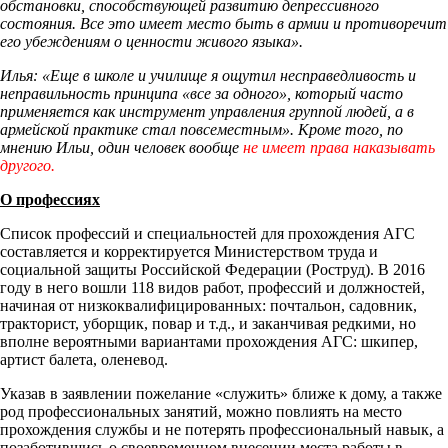
обстановки, способствующей развитию депрессивного
состояния. Все это имеет место быть в армии и противоречит
его убеждениям о ценности живого языка».
Илья: «Еще в школе и училище я ощутил несправедливость и
неправильность принципа «все за одного», который часто
применяется как инструмент управления группой людей, а в
армейской практике стал повсеместным». Кроме того, по
мнению Ильи, один человек вообще
не имеет права наказывать
другого.
О профессиях
Список профессий и специальностей для прохождения АГС
составляется и корректируется Министерством труда и
социальной защиты Российской Федерации (Роструд). В 2016
году в него вошли 118 видов работ, профессий и должностей,
начиная от низкоквалифицированных: почтальон, садовник,
тракторист, уборщик, повар и т.д., и заканчивая редкими, но
вполне вероятными вариантами прохождения АГС: шкипер,
артист балета, оленевод.
Указав в заявлении пожелание «служить» ближе к дому, а также
род профессиональных занятий, можно повлиять на место
прохождения службы и не потерять профессиональный навык, а
позаботившись о своевременном внесении места работы в