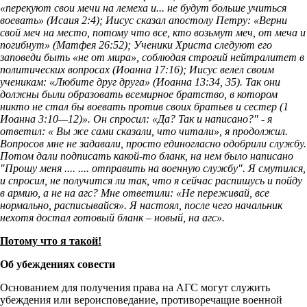
«перекуют свои мечи на лемеха и... не будут больше учиться
воевать» (Исаия 2:4); Иисус сказал апостолу Петру: «Верни
свой меч на место, потому что все, кто возьмут меч, от меча и
погибнут» (Матфея 26:52); Ученики Христа следуют его
заповеди быть «не от мира», соблюдая строгий нейтралитет в
политических вопросах (Иоанна 17:16); Иисус велел своим
ученикам: «Любите друг друга» (Иоанна 13:34, 35). Так они
должны были образовать всемирное братство, в котором
никто не стал бы воевать против своих братьев и сестер (1
Иоанна 3:10—12)». Он спросил: «Да? Так и написано?" - я
ответил: « Вы же сами сказали, что читали», я продолжил.
Вопросов мне не задавали, просто единогласно одобрили службу.
Потом дали подписать какой-то бланк, на нем было написано
"Прошу меня .... .... отправить на военную службу". Я смутился,
и спросил, не получится ли так, что я сейчас распишусь и пойду
в армию, а не на агс? Мне ответили: «Не переживай, все
нормально, расписывайся». Я настоял, после чего начальник
нехотя достал готовый бланк – новый, на агс».
Потому что я такой!
Об убеждениях совести
Основанием для получения права на АГС могут служить
убеждения или вероисповедание, противоречащие военной