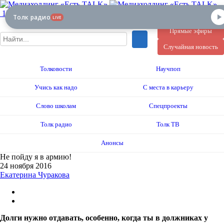
12+
Толк радио
LIVE
Прямые эфиры
Случайная новость
Толковости
Научпоп
Учись как надо
С места в карьеру
Слово школам
Спецпроекты
Толк радио
Толк ТВ
Анонсы
Не пойду я в армию!
24 ноября 2016
Екатерина Чуракова
Долги нужно отдавать, особенно, когда ты в должниках у