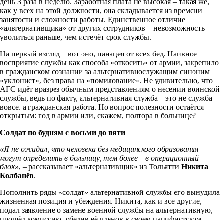
день 3 раза в неделю. Заработная плата не высокая – такая же,
как у всех на этой должности, она складывается из времени
занятости и сложности работы. Единственное отличие
«альтернативщика» от других сотрудников – невозможность
уволиться раньше, чем истечёт срок службы.
На первый взгляд – вот оно, панацея от всех бед. Наивное
восприятие службы как способа «откосить» от армии, закрепило
в гражданском сознании за альтернативнослужащим синоним
«уклонист», без права на «помилование». Не удивительно, что
АГС идёт вразрез обычным представлениям о несении воинской
службы, ведь по факту, альтернативная служба – это не служба
вовсе, а гражданская работа. Но вопрос полезности остаётся
открытым: год в армии или, скажем, полтора в больнице?
Солдат по будням с восьми до пяти
«Я не ожидал, что человека без медицинского образования
могут определить в больницу, тем более – в операционный
блок»
, – рассказывает «альтернативщик» из Тольятти
Никита
Колбанёв
.
Пополнить ряды «солдат» альтернативной службы его вынудила
жизненная позиция и убеждения. Никита, как и все другие,
подал заявление о замене военной службы на альтернативную,
прошёл комиссию, убедив её членов в своем пацифистском