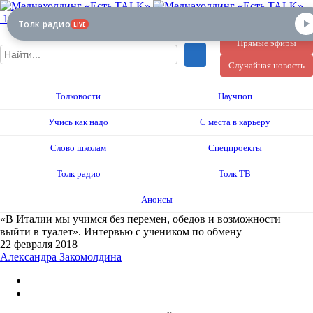
12+
Толк радио
LIVE
Прямые эфиры
Случайная новость
Толковости
Научпоп
Учись как надо
С места в карьеру
Слово школам
Спецпроекты
Толк радио
Толк ТВ
Анонсы
«В Италии мы учимся без перемен, обедов и возможности
выйти в туалет». Интервью с учеником по обмену
22 февраля 2018
Александра Закомолдина