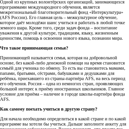
Одной из крупных волонтёрских организаций, занимающихся
программами международного обучения, является
межрегиональный благотворительный фонд «Интеркультура»
(AFS России). Его главная цель – межкультурное обучение,
которое даёт молодёжи шанс учиться и работать в любой точке
земного шара. Кроме того, среди задач фонда – воспитание
уважения к другой культуре, традициям, языку, жизненным
ценностям, помощь в освоении нового языка, познании мира.
Что такое принимающая семья?
Принимающей называется семья, которая на добровольной
основе, без какой-либо денежной помощи на время становится
семьёй для ученика по обмену. То есть вы становитесь мамами,
папами, братьями, сёстрами, бабушками и дедушками для
ребёнка, приехавшего из страны-партнёра AFS, на весь период
его обучения. Россия – одна из немногих стран, проявляющих
большой интерес к приёму иностранных школьников. Главное
условие для приёма – наличие в городе школы-партнёра фонда
AFS.
Как самому поехать учиться в другую страну?
Для начала необходимо определиться в какой стране и по какой
программе вы хотели бы учиться. Дальше заполните анкету для