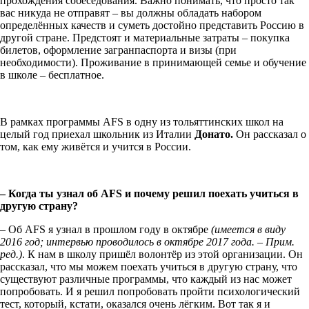
прохождения собеседования. Важно понимать, что просто так
вас никуда не отправят – вы должны обладать набором
определённых качеств и суметь достойно представить Россию в
другой стране. Предстоят и материальные затраты – покупка
билетов, оформление загранпаспорта и визы (при
необходимости). Проживание в принимающей семье и обучение
в школе – бесплатное.
В рамках программы AFS в одну из тольяттинских школ на
целый год приехал школьник из Италии
Донато.
Он рассказал о
том, как ему живётся и учится в России.
– Когда ты узнал об AFS и почему решил поехать учиться в
другую страну?
– Об AFS я узнал в прошлом году в октябре
(имеется в виду
2016 год; интервью проводилось в октябре 2017 года. – Прим.
ред.)
. К нам в школу пришёл волонтёр из этой организации. Он
рассказал, что мы можем поехать учиться в другую страну, что
существуют различные программы, что каждый из нас может
попробовать. И я решил попробовать пройти психологический
тест, который, кстати, оказался очень лёгким. Вот так я и