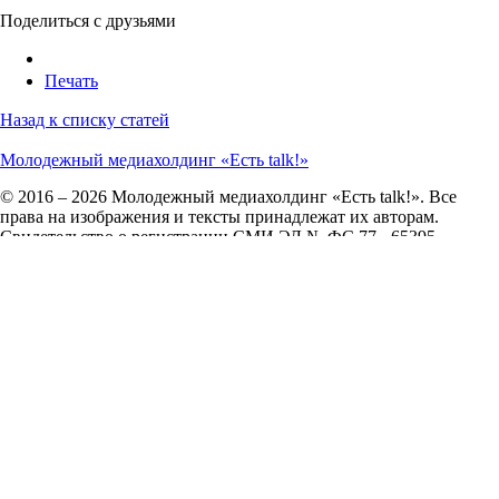
Поделиться с друзьями
Печать
Назад к списку статей
Молодежный медиахолдинг «Есть talk!»
© 2016 – 2026 Молодежный медиахолдинг «Есть talk!». Все
права на изображения и тексты принадлежат их авторам.
Свидетельство о регистрации СМИ ЭЛ № ФС 77 - 65395.
Сетевое издание зарегистрировано в Федеральной службе по
надзору в сфере связи, информационных технологий и
массовых коммуникаций (Роскомнадзор) 18 апреля 2016 года.
О нас
О сайте
Контакты
Пользовательское соглашение
Авторам
Перейти на сайт ТГУ
Запуск сайта —
RuMaster
Отправить жалобу