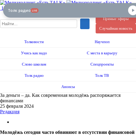
12+
Толк радио
LIVE
Прямые эфиры
Случайная новость
Толковости
Научпоп
Учись как надо
С места в карьеру
Слово школам
Спецпроекты
Толк радио
Толк ТВ
Анонсы
За деньги – да. Как современная молодёжь распоряжается
финансами
25 февраля 2024
Редакция
Молодёжь сегодня часто обвиняют в отсутствии финансовой