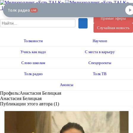
12+
Толк радио
LIVE
Прямые эфиры
Случайная новость
Толковости
Научпоп
Учись как надо
С места в карьеру
Слово школам
Спецпроекты
Толк радио
Толк ТВ
Анонсы
Профиль:Анастасия Белицкая
Анастасия Белицкая
Публикации этого автора (1)