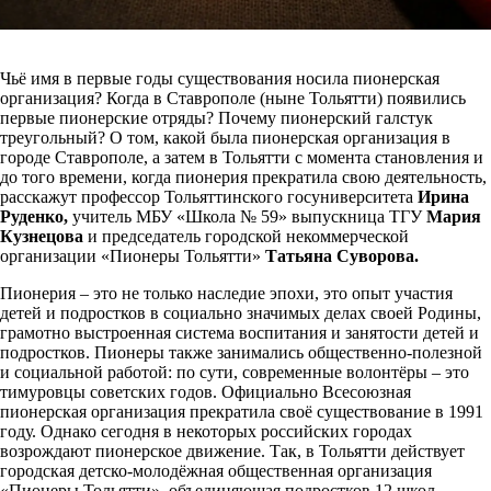
Чьё имя в первые годы существования носила пионерская
организация? Когда в Ставрополе (ныне Тольятти) появились
первые пионерские отряды? Почему пионерский галстук
треугольный? О том, какой была пионерская организация в
городе Ставрополе, а затем в Тольятти с момента становления и
до того времени, когда пионерия прекратила свою деятельность,
расскажут профессор Тольяттинского госуниверситета
Ирина
Руденко,
учитель МБУ «Школа № 59» выпускница ТГУ
Мария
Кузнецова
и председатель городской некоммерческой
организации «Пионеры Тольятти»
Татьяна Суворова.
Пионерия – это не только наследие эпохи, это опыт участия
детей и подростков в социально значимых делах своей Родины,
грамотно выстроенная система воспитания и занятости детей и
подростков. Пионеры также занимались общественно-полезной
и социальной работой: по сути, современные волонтёры – это
тимуровцы советских годов. Официально Всесоюзная
пионерская организация прекратила своё существование в 1991
году. Однако сегодня в некоторых российских городах
возрождают пионерское движение. Так, в Тольятти действует
городская детско-молодёжная общественная организация
«Пионеры Тольятти», объединяющая подростков 12 школ.