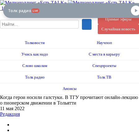
12+
Толк радио
LIVE
Прямые эфиры
Случайная новость
Толковости
Научпоп
Учись как надо
С места в карьеру
Слово школам
Спецпроекты
Толк радио
Толк ТВ
Анонсы
Когда герои носили галстуки. В ТГУ прочитают онлайн-лекцию
о пионерском движении в Тольятти
11 мая 2022
Редакция