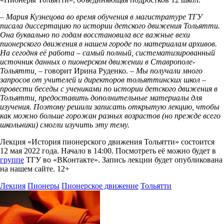
– Мария Кузнецова во время обучения в магистратуре ТГУ
писала диссертацию по истории детского движения Тольятти.
Она буквально по годам восстановила все важные вехи
пионерского движения в нашем городе по материалам архивов.
На сегодня её работа – самый полный, систематизированный
источник данных о пионерском движении в Ставрополе-
Тольятти, –
говорит Ирина Руденко.
– Мы получали много
запросов от учителей и директоров тольяттинских школ –
провести беседы с учениками по истории детского движения в
Тольятти, предоставить дополнительные материалы для
изучения. Поэтому решили записать открытую лекцию, чтобы
как можно больше горожан разных возрастов (но прежде всего
школьники) смогли изучить эту тему.
Лекция «История пионерского движения Тольятти» состоится
12 мая 2022 года. Начало в 14:00. Посмотреть её можно будет в
группе
ТГУ во «ВКонтакте». Запись лекции будет опубликована
на нашем сайте. 12+
Лекция
Пионеры
Пионерское движение
Тольятти