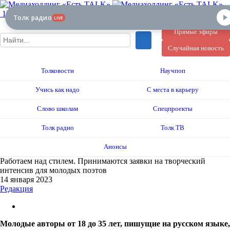
12+
Толк радио
LIVE
Прямые эфиры
Случайная новость
Толковости
Научпоп
Учись как надо
С места в карьеру
Слово школам
Спецпроекты
Толк радио
Толк ТВ
Анонсы
Работаем над стилем. Принимаются заявки на творческий
интенсив для молодых поэтов
14 января 2023
Редакция
Молодые авторы от 18 до 35 лет, пишущие на русском языке,