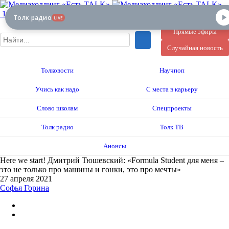
12+
Толк радио
LIVE
Прямые эфиры
Случайная новость
Толковости
Научпоп
Учись как надо
С места в карьеру
Слово школам
Спецпроекты
Толк радио
Толк ТВ
Анонсы
Here we start! Дмитрий Тюшевский: «Formula Student для меня –
это не только про машины и гонки, это про мечты»
27 апреля 2021
Софья Горина