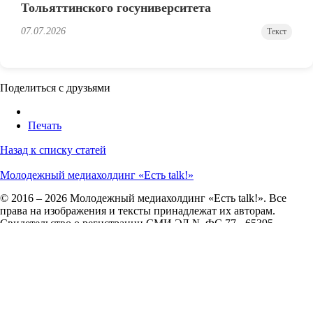
Тольяттинского госуниверситета
07.07.2026
Текст
Поделиться с друзьями
Печать
Назад к списку статей
Молодежный медиахолдинг «Есть talk!»
© 2016 – 2026 Молодежный медиахолдинг «Есть talk!». Все
права на изображения и тексты принадлежат их авторам.
Свидетельство о регистрации СМИ ЭЛ № ФС 77 - 65395.
Сетевое издание зарегистрировано в Федеральной службе по
надзору в сфере связи, информационных технологий и
массовых коммуникаций (Роскомнадзор) 18 апреля 2016 года.
О нас
О сайте
Контакты