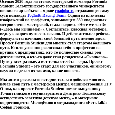
Осенью 2020 года на стенах мастерской команды
Formula
Student
Тольяттинского государственного университета
появился арт-объект – яркое
граффити
, отражающее саму
суть команды
Togliatti Racing Team
. Одним из ключевых
изображений на граффити, занимающем 350 квадратных
метров стены мастерской, стала надпись «
Here
we
start
!»
(«Здесь мы начинаем!»). Согласитесь, классная метафора,
ведь у каждого пути есть начало. И действительно: ребята-
формулисты начинают свой большой путь именно здесь.
Проект
Formula
Student
для многих стал стартом большого
пути. Кто-то успешно реализовал себя в профессии на
крупных предприятиях, кто-то полностью сменил род
деятельности, а кто-то даже стал резидентом «Сколково».
Пути у всех разные, а вот точка отсчёта – одна. Проект
Formula
Student
– это старт для его участников, он многому
научил и сделал их такими, какие они есть.
Мы хотим рассказать истории тех, кто добился многого,
начав свой путь с мастерской Центра машиностроения ТГУ.
О том, как проект
Formula
Student
помог выпускнику
Тольяттинского госуниверситета Дмитрию Тюшевскому
осуществить заветную детскую мечту, – в материале
корреспондента Молодёжного медиахолдинга «Есть
talk
!»
Софьи Гориной.