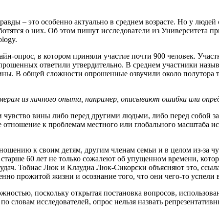
вды – это особенно актуально в среднем возрасте. Но у людей с
аботятся о них. Об этом пишут исследователи из Университета 
logy.
йн-опрос, в котором приняли участие почти 900 человек. Учас
прошенных ответили утвердительно. В среднем участники назыв
ны. В общей сложности опрошенные озвучили около полутора ты
ерам из личного опыта, например, описывают ошибки или опре
 чувство вины либо перед другими людьми, либо перед собой за
ое отношение к проблемам местного или глобального масштаба 
шению к своим детям, другим членам семьи и в целом из-за ч
старше 60 лет не только сожалеют об упущенном времени, котор
удач. Тобиас Люк и Клаудиа Люк-Сикорски объясняют это, ссыл
о прожитой жизни и осознание того, что они чего-то успели в
ожностью, поскольку открытая постановка вопросов, использова
о словам исследователей, опрос нельзя назвать репрезентативны