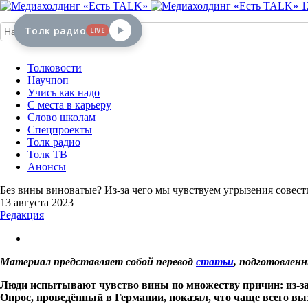
1
Толк радио
LIVE
Толковости
Научпоп
Учись как надо
С места в карьеру
Слово школам
Спецпроекты
Толк радио
Толк ТВ
Анонсы
Без вины виноватые? Из-за чего мы чувствуем угрызения совест
13 августа 2023
Редакция
Материал представляет собой перевод
статьи
, подготовлен
Люди испытывают чувство вины по множеству причин: из-за 
Опрос, проведённый в Германии, показал, что чаще всего выз