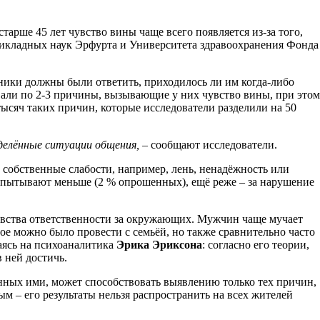
тарше 45 лет чувство вины чаще всего появляется из-за того,
прикладных наук Эрфурта и Университета здравоохранения Фонда
тники должны были ответить, приходилось ли им когда-либо
али по 2-3 причины, вызывающие у них чувство вины, при этом
сяч таких причин, которые исследователи разделили на 50
делённые ситуации общения, –
сообщают исследователи.
 собственные слабости, например, лень, ненадёжность или
испытывают меньше (2 % опрошенных), ещё реже – за нарушение
увства ответственности за окружающих. Мужчин чаще мучает
ое можно было провести с семьёй, но также сравнительно часто
аясь на психоаналитика
Эрика Эриксон
а
: согласно его теории,
 ней достичь.
нных ими, может способствовать выявлению только тех причин,
м – его результаты нельзя распространить на всех жителей