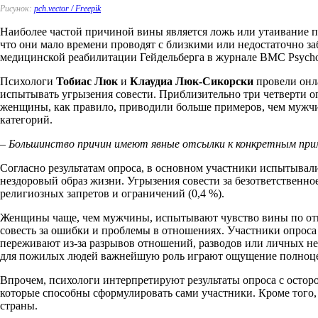
Рисунок:
pch.vector / Freepik
Наиболее частой причиной вины является ложь или утаивание пра
что они мало времени проводят с близкими или недостаточно з
медицинской реабилитации Гейдельберга в журнале BMC Psycho
Психологи
Тобиас Люк
и
Клаудиа Люк-Сикорски
провели онла
испытывать угрызения совести. Приблизительно три четверти о
женщины, как правило, приводили больше примеров, чем мужчи
категорий.
– Большинство причин имеют явные отсылки к конкретным прим
Согласно результатам опроса, в основном участники испытывали
нездоровый образ жизни. Угрызения совести за безответственн
религиозных запретов и ограничений (0,4 %).
Женщины чаще, чем мужчины, испытывают чувство вины по отно
совесть за ошибки и проблемы в отношениях. Участники опроса 
переживают из-за разрывов отношений, разводов или личных не
для пожилых людей важнейшую роль играют ощущение полноценн
Впрочем, психологи интерпретируют результаты опроса с остор
которые способны сформулировать сами участники. Кроме того, п
страны.