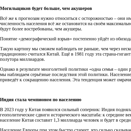
Могильщиков будет больше, чем акушеров
Всё же к прогнозам нужно относиться с осторожностью – они и
численность населения всё же остановится на своём максимальн
будут более востребованы, чем акушеры.
Понятие «демографический взрыв» постепенно уйдёт из обихода,
Такую картину мы сможем наблюдать не раньше, чем через неск
традиционно считался Китай. Ещё в 1981 году эта страна-гиган
полутора миллиардов.
Однако в результате многолетней политики «одна семья – один р
мы наблюдаем серьёзные последствия этой политики. Население 
приведёт к сокращению населения. Эта тенденция может омрачи
Индия стала чемпионом по населению
В 2023 году у Китая появился сильный соперник: Индия подняла
геополитические сдвиги исторического масштаба: к середине века
население Китая составит 1,3 миллиарда человек и будет в средн
Население Европы при этом быстро стареет, что сильно сказыва