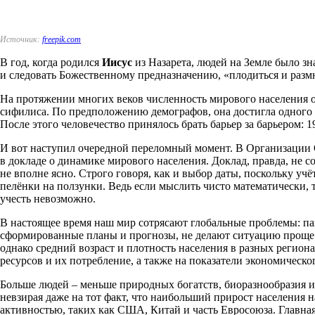
Источник:
freepik.com
В год, когда родился
Иисус
из Назарета, людей на Земле было зн
и следовать Божественному предназначению, «плодиться и размн
На протяжении многих веков численность мирового населения о
сифилиса. По предположению демографов, она достигла одного м
После этого человечество принялось брать барьер за барьером: 19
И вот наступил очередной переломный момент. В Организации 
в докладе о динамике мирового населения. Доклад, правда, не с
не вполне ясно. Строго говоря, как и выбор даты, поскольку 
пелёнки на ползунки. Ведь если мыслить чисто математически, 
учесть невозможно.
В настоящее время наш мир сотрясают глобальные проблемы: па
сформированные планы и прогнозы, не делают ситуацию проще. К
однако средний возраст и плотность населения в разных региона
ресурсов и их потребление, а также на показатели экономическог
Больше людей – меньше природных богатств, биоразнообразия и 
невзирая даже на тот факт, что наибольший прирост населения н
активностью, таких как США, Китай и часть Евросоюза. Главная