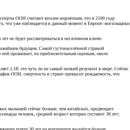
ксперты ООН считают вполне вероятным, что в 2100 году
 то, что уже наблюдается в данный момент в Европе: могильщики
лет не будет рассматриваться в негативном ключе.
ближайшем будущем. Самой густонаселённой страной
 в ней проживает, по приблизительным оценкам, около
ет 1,18: это чуть ли не самый низкий результат в мире. Сейчас
рафов ООН, смертность в стране превысит рождаемость, что
ских малышей сейчас больше, чем китайских, предвещает
иллиарда человек, средний возраст которых составит 38 лет;
тяжении почти 30 лет на континенте выдаётся больше