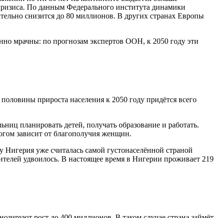
 кризиса. По данным Федерального института динамики
чательно снизится до 80 миллионов. В других странах Европы
нно мрачны: по прогнозам экспертов ООН, к 2050 году эти
половины прироста населения к 2050 году придётся всего
льниц планировать детей, получать образование и работать.
ногом зависит от благополучия женщин.
ду Нигерия уже считалась самой густонаселённой страной
жителей удвоилось. В настоящее время в Нигерии проживает 219
нозируют рост до 400 миллионов. В таком случае страна займёт