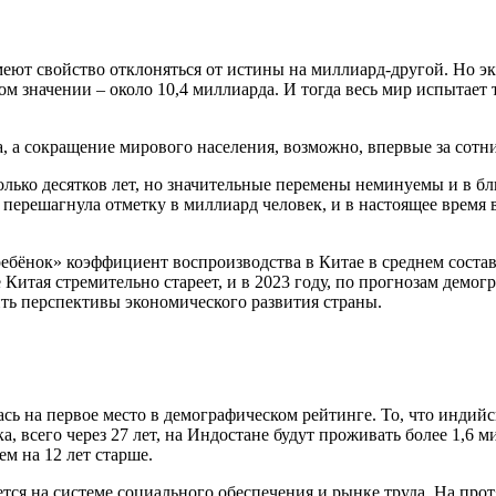
меют свойство отклоняться от истины на миллиард-другой. Но э
ом значении – около 10,4 миллиарда. И тогда весь мир испытает
 а сокращение мирового населения, возможно, впервые за сотни 
олько десятков лет, но значительные перемены неминуемы и в 
т перешагнула отметку в миллиард человек, и в настоящее время
ебёнок» коэффициент воспроизводства в Китае в среднем составля
Китая стремительно стареет, и в 2023 году, по прогнозам демог
ть перспективы экономического развития страны.
сь на первое место в демографическом рейтинге. То, что индий
, всего через 27 лет, на Индостане будут проживать более 1,6 м
ем на 12 лет старше.
ется на системе социального обеспечения и рынке труда. На про