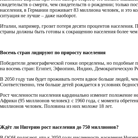
свидетельств о смерти, чем свидетельств о рождении; только 
населения, в Германии проживает 83 миллиона человек, и это ко
ситуация не лучше – даже наоборот.
Италии, например, грозит потеря десяти процентов населения.
страны должны быть готовы к сокращению населения более чем 
Восемь стран лидируют по приросту населения
Победители демографической гонки определены, но подобные по
на восемь стран: Египет, Эфиопию, Индию, Демократическую 
В 2050 году там будет проживать почти вдвое больше людей, чем
Соответственно, тем больше детей рождается в условиях беднос
Рост численности населения кардинально изменит положение не
Африки (95 миллионов человек): с 1960 года, с момента обрете
миллионов человек. Половина из них моложе 18 лет.
Ждёт ли Нигерию рост населения до 750 миллионов?
В ООН полагают, что к 2050 году численность населения Нигери