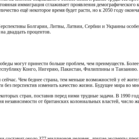
постоянная иммиграция сглаживает проявления демографического
личество ещё некоторое время будет расти, но к 2050 году окон
 Перспективы Болгарии, Литвы, Латвии, Сербии и Украины особе
на двадцать процентов.
беды могут принести больше проблем, чем преимуществ. Более 
Республику Конго, Нигерию, Пакистан, Филиппины и Танзанию.
 сейчас. Чем беднее страна, тем меньше возможностей у её жите
ти без перспектив изменить качество жизни. Будущее мира во м
которых стран, поставив перед ними трудные задачи. В 1990 го
ния независимости от британских колониальных властей, число 
и составит около 377 миллионов человек, другие эксперты прог