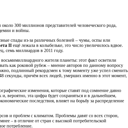
и около 300 миллионов представителей человеческого рода,
демии и войны.
зные спады из-за различных болезней – чумы, оспы или
ета II
ещё лежала в колыбельке, это число увеличилось вдвое.
ец, семь миллиардов в 2011 году.
 восьмимиллиардного жителя планеты: этот факт осветили
нивать как роковой рубеж – мнение авторов по данному вопросу
можно, подлинный рекордсмен к тому моменту уже успел сменить
48 секунды, причём всех людей, умерших именно в этот момент,
ографические изменения, которые ставят под сомнение давно
, вероятно, эта цифра будет сохраняться и в дальнейшем,
экономические последствия, влияет на борьбу за распределение
рсов и проблем с климатом. Проблемы давят со всех сторон,
мнее – в отличие от стран с высокой потребительской
ное потребление.