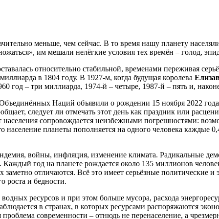
ачительно меньше, чем сейчас. В то время нашу планету населял
ожаться», им мешали нелёгкие условия тех времён – голод, эпи
ставалась относительно стабильной, временами переживая серьё
иллиарда в 1804 году. В 1927-м, когда будущая королева
Елизав
60 год – три миллиарда, 1974-й – четыре, 1987-й – пять и, након
Объединённых Наций объявили о рождении 15 ноября 2022 года
ообщает, следует ли отмечать этот день как праздник или расце
учёт населения сопровождается неизбежными погрешностями: воз
то население планеты пополняется на одного человека каждые 0,
ндемия, войны, инфляция, изменение климата. Радикальные дем
аждый год на планете рождается около 135 миллионов человек и
х заметно отличаются. Всё это имеет серьёзные политические и 
о роста и бедности.
водных ресурсов и при этом больше мусора, расхода энергоресу
аблюдается в странах, в которых ресурсами распоряжаются эконо
 проблема современности – отнюдь не перенаселение, а чрезмер