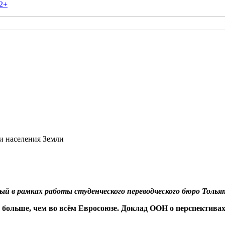
2+
ти населения Земли
ный в рамках работы студенческого переводческого бюро Толь
т больше, чем во всём Евросоюзе.
Д
оклад ООН о перспективах