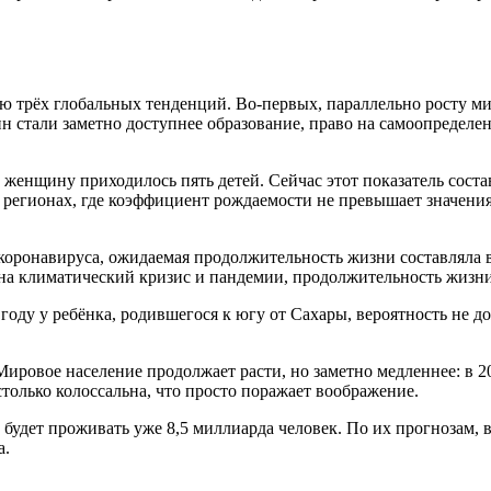
ю трёх глобальных тенденций. Во-первых, параллельно росту м
 стали заметно доступнее образование, право на самоопределени
 женщину приходилось пять детей. Сейчас этот показатель соста
в регионах, где коэффициент рождаемости не превышает значения
 коронавируса, ожидаемая продолжительность жизни составляла в 
 на климатический кризис и пандемии, продолжительность жизни
году у ребёнка, родившегося к югу от Сахары, вероятность не до
ировое население продолжает расти, но заметно медленнее: в 2
только колоссальна, что просто поражает воображение.
будет проживать уже 8,5 миллиарда человек. По их прогнозам, в 
а.