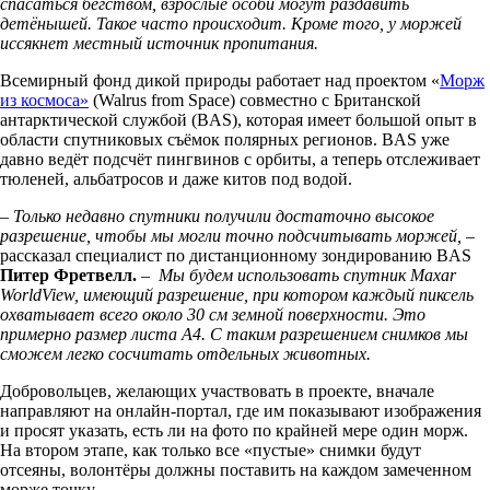
спасаться бегством, взрослые особи могут раздавить
детёнышей. Такое часто происходит. Кроме того, у моржей
иссякнет местный источник пропитания.
Всемирный фонд дикой природы работает над проектом «
Морж
из космоса»
(Walrus from Space) совместно с Британской
антарктической службой (BAS), которая имеет большой опыт в
области спутниковых съёмок полярных регионов. BAS уже
давно ведёт подсчёт пингвинов с орбиты, а теперь отслеживает
тюленей, альбатросов и даже китов под водой.
– Только недавно спутники получили достаточно высокое
разрешение, чтобы мы могли точно подсчитывать моржей, –
рассказал специалист по дистанционному зондированию BAS
Питер Фретвелл.
– Мы будем использовать спутник Maxar
WorldView, имеющий разрешение, при котором каждый пиксель
охватывает всего около 30 см земной поверхности. Это
примерно размер листа А4. С таким разрешением снимков мы
сможем легко сосчитать отдельных животных.
Добровольцев, желающих участвовать в проекте, вначале
направляют на онлайн-портал, где им показывают изображения
и просят указать, есть ли на фото по крайней мере один морж.
На втором этапе, как только все «пустые» снимки будут
отсеяны, волонтёры должны поставить на каждом замеченном
морже точку.