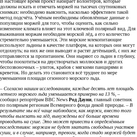
В настоящее время проект набирает волонтёров, которые
должны искать и отмечать моржей на тысячах спутниковых
снимках: необходимо выяснить, насколько эффективен такой
метод подсчёта. Учёным необходимы обновлённые данные о
популяции моржей для того, чтобы оценить, как сильно
изменение климата влияет на этот ключевой полярный вид. Для
выживания моржам необходим морской лёд, а его количество
стремительно уменьшается. Эти морские млекопитающие
используют льдины в качестве платформ, на которых они могут
отдохнуть; на них же они выводят и растят детёнышей, с них же
отправляются за пропитанием. Они ныряют со льдин в глубину,
чтобы поохотиться на двустворчатых моллюсков и других
беспозвоночных – улиток, крабов с мягкими панцирями и
креветок. Но делать это становится всё труднее по мере
уменьшения площади сезонного морского льда.
– Согласно нашим исследованиям, каждые десять лет площадь
летнего морского льда уменьшается примерно на 13 %, –
сообщил репортёрам BBC News
Род Дауни
, главный советник
по полярным регионам Всемирного фонда дикой природы.
–
В
результате мы всё чаще наблюдаем, как моржи, вместо того
чтобы вылезать на лёд, вынуждены всё больше времени
проводить на суше. Это может привести к определённым
последствиям: моржам не будет хватать свободных участков
суши, и в случае, например, тревоги, когда стадо моржей будет