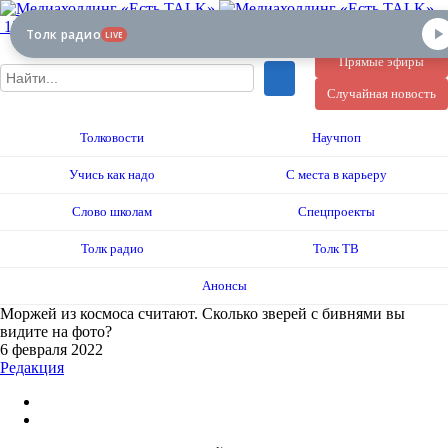
12+
Толк радио
LIVE
Прямые эфиры
Случайная новость
Толковости
Научпоп
Учись как надо
С места в карьеру
Слово школам
Спецпроекты
Толк радио
Толк ТВ
Анонсы
Моржей из космоса считают. Сколько зверей с бивнями вы
видите на фото?
6 февраля 2022
Редакция