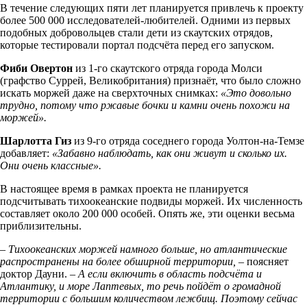
В течение следующих пяти лет планируется привлечь к проекту
более 500 000 исследователей-любителей. Одними из первых
подобных добровольцев стали дети из скаутских отрядов,
которые тестировали портал подсчёта перед его запуском.
Фиби Овертон
из 1-го скаутского отряда города Молси
(графство Суррей, Великобритания) признаёт, что было сложно
искать моржей даже на сверхточных снимках:
«Это довольно
трудно, потому что ржавые бочки и камни очень похожи на
моржей».
Шарлотта Гиз
из 9-го отряда соседнего города Уолтон-на-Темзе
добавляет:
«Забавно наблюдать, как они живут и сколько их.
Они очень классные».
В настоящее время в рамках проекта не планируется
подсчитывать тихоокеанские подвиды моржей. Их численность
составляет около 200 000 особей. Опять же, эти оценки весьма
приблизительны.
– Тихоокеанских моржей намного больше, но атлантические
распространены на более обширной территории, –
поясняет
доктор Дауни.
– А если включить в область подсчёта и
Атлантику, и море Лаптевых, то речь пойдёт о громадной
территории с большим количеством лежбищ. Поэтому сейчас