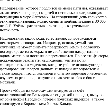
Исследование, которое продлится не менее пяти лет, охватывает
атлантические подвиды моржей и несколько изолированную
популяцию в море Лаптевых. На сегодняшний день количество
этих млекопитающих можно оценить приблизительно в 30 000
особей. Учёные рассчитывают, что проект уменьшит
неточность.
Исследования такого рода, естественно, сопровождаются
некоторыми оговорками. Например, используемый тип
спутника не может снимать поверхность Земли в облачную
погоду; кроме того, моржам не свойственно находиться на
одном месте, они постоянно перемещаются. Но все эти факторы,
искажающие результаты наблюдений, учитываются
методологиями и моделями, которые учёные используют для
формирования наборов данных. Выкладки исследователей
также подкрепляются знаниями и опытом коренного населения
изучаемых регионов, живущего практически бок о бок с
моржами.
Проект «Морж из космоса» финансируется за счёт
пожертвований во Всемирный фонд дикой природы, выручки
от британской Народной лотереи почтовых индексов, а также
спонсируется Королевским банком Канады.