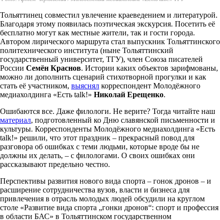
Тольяттинец совместил увлечение краеведением и литературой.
Благодаря этому появилась поэтическая экскурсия. Посетить её
бесплатно могут как местные жители, так и гости города.
Автором лирического маршрута стал выпускник Тольяттинского
политехнического института (ныне Тольяттинский
государственный университет, ТГУ), член Союза писателей
России
Семён Краснов
. Истории каких объектов зарифмованы,
можно ли дополнить сценарий стихотворной прогулки и как
стать её участником,
выяснял
корреспондент Молодёжного
медиахолдинга «Есть talk!»
Николай Ерещенко
.
Ошибаются все. Даже филологи. Не верите? Тогда читайте наш
материал
, подготовленный ко Дню славянской письменности и
культуры. Корреспонденты Молодёжного медиахолдинга «Есть
talk!» решили, что этот праздник – прекрасный повод для
разговора об ошибках с теми людьми, которые вроде бы не
должны их делать, – с филологами. О своих ошибках они
рассказывают предельно честно.
Перспективы развития нового вида спорта – гонок дронов – и
расширение сотрудничества вузов, власти и бизнеса для
привлечения в отрасль молодых людей обсудили на круглом
столе «Развитие вида спорта „гонки дронов“: спорт и профессия
в области БАС» в Тольяттинском государственном