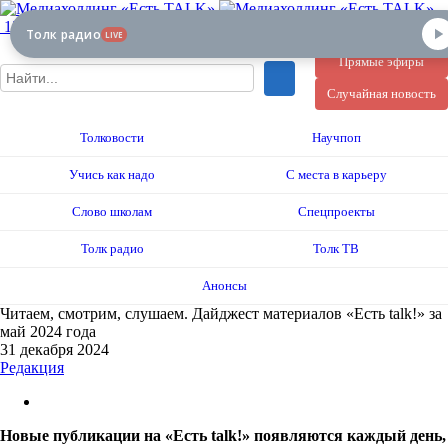
12+
Толк радио
LIVE
Прямые эфиры
Случайная новость
Толковости
Научпоп
Учись как надо
С места в карьеру
Слово школам
Спецпроекты
Толк радио
Толк ТВ
Анонсы
Читаем, смотрим, слушаем. Дайджест материалов «Есть talk!» за
май 2024 года
31 декабря 2024
Редакция
Новые публикации на «Есть talk!» появляются каждый день,