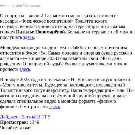
Фото: Артём Чернявский
О спорт, ты – жизнь! Так можно смело сказать о доценте
кафедры «Физическое воспитание» Тольяттинского
государственного университета, мастере спорта по лыжным
гонкам
Наталье Пономарёвой.
Большое интервью с ней можно
послушать
здесь
.
Молодёжный медиахолдинг «Есть talk!» с особым почтением
относится к букве «ё». Самая молодая и спорная буква русского
алфавита «ё» в ноябре 2023 года отметила свой 240-й день
рождения. О непростой судьбе буквы с двумя точками можно
прочесть
здесь
.
В ноябре 2023 года на телеканале НТВ вышел выпуск проекта
«Мои университеты. Будущее за настоящим», посвящённый
Тольяттинского госуниверситету. Наша телередакция «Толк ТВ»
активно сотрудничала со съёмочной группой проекта и даже
сделала специальное видео в модном формате «фильм о
фильме». Смотрите его
здесь
.
Дайджест Есть talk!
ТГУ
Просмотров:
1349
Читайте также: