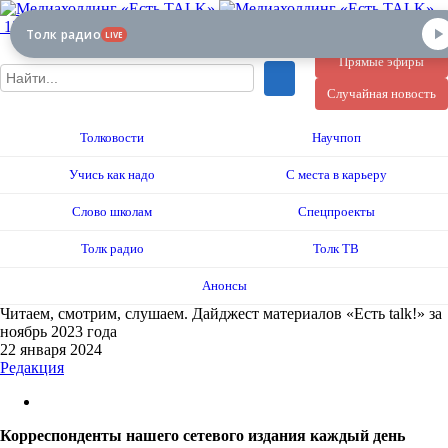
12+
Толк радио
LIVE
Прямые эфиры
Случайная новость
Толковости
Научпоп
Учись как надо
С места в карьеру
Слово школам
Спецпроекты
Толк радио
Толк ТВ
Анонсы
Читаем, смотрим, слушаем. Дайджест материалов «Есть talk!» за
ноябрь 2023 года
22 января 2024
Редакция
Корреспонденты нашего сетевого издания каждый день