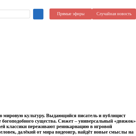
Прямые эфиры
Случайная новость
сю мировую культуру. Выдающийся писатель и публицист
е богоподобного существа. Сюжет – универсальный «движок»
ющей классики переживают реинкарнацию в игровой
еловек, далёкий от мира видеоигр, найдёт новые смыслы на