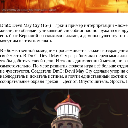
DmC: Devil May Cry (16+) – яркий пример интерпретации «Бож
жизни, но обладает уникальной способностью погружаться в дру
есть брат Вергилий со схожими силами, а демоны существуют не
могут им в этом помешать.
В «Божественной комедии» прослеживается сюжет возвращения д
своё место. В DmC: Devil May Cry разработчики переосмыслили
чтобы добиться своей цели. И это не единственный мотив, но р
самостоятельно. По мере развития сюжета игра всё больше отдал
не чувствуется. Создатели DmC: Devil May Cry сделали упор на
наблюдатель и искатель истины, а почти единственный охотник 
собирательные образы грехов – Деспот, Опустошитель, Ярость, Г