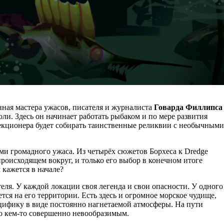
нная мастера ужасов, писателя и журналиста
Говарда Филлипса
ли. Здесь он начинает работать рыбаком и по мере развития
лекционера будет собирать таинственные реликвии с необычными
ми громадного ужаса. Из четырёх сюжетов Борхеса к Dredge
роисходящем вокруг, и только его выбор в конечном итоге
 кажется в начале?
еля. У каждой локации своя легенда и свои опасности. У одного
ется на его территории. Есть здесь и огромное морское чудище,
ецифику в виде постоянно нагнетаемой атмосферы. На пути
но кем-то совершенно невообразимым.