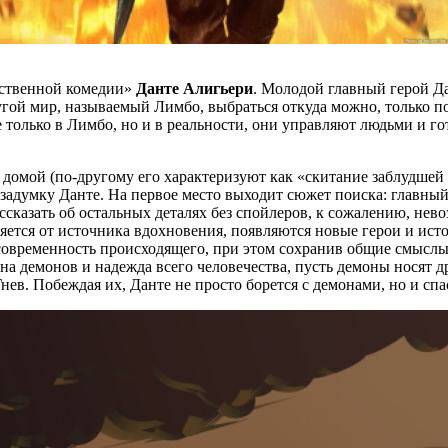
ественной комедии»
Данте Алигьери
. Молодой главный герой Да
гой мир, называемый Лимбо, выбраться откуда можно, только по
 только в Лимбо, но и в реальности, они управляют людьми и го
омой (по-другому его характеризуют как «скитание заблудшей 
 задумку Данте. На первое место выходит сюжет поиска: главны
ассказать об остальных деталях без спойлеров, к сожалению, не
яется от источника вдохновения, появляются новые герои и исто
 современность происходящего, при этом сохранив общие смыслы
на демонов и надежда всего человечества, пусть демоны носят д
нев. Побеждая их, Данте не просто борется с демонами, но и спа