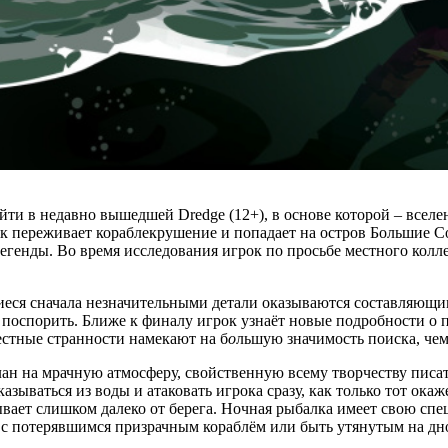
ти в недавно вышедшей Dredge (12+), в основе которой – вселе
як переживает кораблекрушение и попадает на остров Большие Со
легенды. Во время исследования игрок по просьбе местного кол
иеся сначала незначительными детали оказываются составляющи
поспорить. Ближе к финалу игрок узнаёт новые подробности о п
местные странности намекают на б
о
льшую значимость поиска, чем
ан на мрачную атмосферу, свойственную всему творчеству писат
азываться из воды и атаковать игрока сразу, как только тот окаж
ывает слишком далеко от берега. Ночная рыбалка имеет свою сп
я с потерявшимся призрачным кораблём или быть утянутым на д