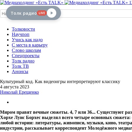
1
Толк радио
LIVE
Толковости
Научпоп
Учись как надо
С места в карьеру
Слово школам
Спецпроекты
Толк радио
Толк ТВ
Анонсы
Культурный код. Как видеоигры интерпретируют классику
4 августа 2023
Николай Ерещенко
Миром правят вечные сюжеты. 4, 7 или 36... Существуют ра
Хорхе Луис Борхес выделял всего четыре основных сюжета: 
любой истории: литературы, живописи, музыки, кино, театр
индустрии, рассказывает корреспондент Молодёжного медиа