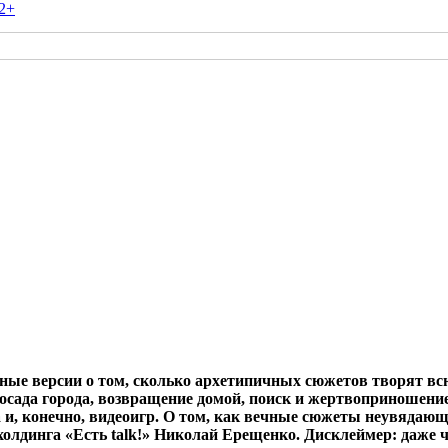
2+
зные версии о том, сколько архетипичных сюжетов творят в
осада города, возвращение домой, поиск и жертвоприношени
а и, конечно, видеоигр. О том, как вечные сюжеты неувяда
холдинга «Есть
talk
!» Николай Ерещенко. Дисклеймер: даже ч