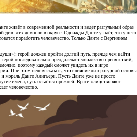
нте живёт в современной реальности и ведёт разгульный образ
бедив всех демонов в округе. Однажды Данте узнаёт, что у него
товятся поработить человечество. Только Данте с Вергилием
души»): герой должен пройти долгий путь, прежде чем найти
й герой последовательно преодолевает множество препятствий,
возможно, поэтому каждый сможет увидеть их в игре
рии. При этом нельзя сказать, что влияние литературной основы
 и мораль Данте Алигьери. Пусть Данте уже не просто
ругие имена, суть остаётся прежней. Враги олицетворяют
сает человечество.