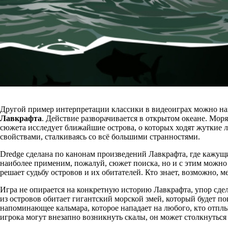
Другой пример интерпретации классики в видеоиграх можно най
Лавкрафта
. Действие разворачивается в открытом океане. Мор
сюжета исследует ближайшие острова, о которых ходят жуткие 
свойствами, сталкиваясь со всё большими странностями.
Dredge сделана по канонам произведений Лавкрафта, где кажущ
наиболее применим, пожалуй, сюжет поиска, но и с этим можно 
решает судьбу островов и их обитателей. Кто знает, возможно, 
Игра не опирается на конкретную историю Лавкрафта, упор сдел
из островов обитает гигантский морской змей, который будет пок
напоминающее кальмара, которое нападает на любого, кто отпл
игрока могут внезапно возникнуть скалы, он может столкнутьс