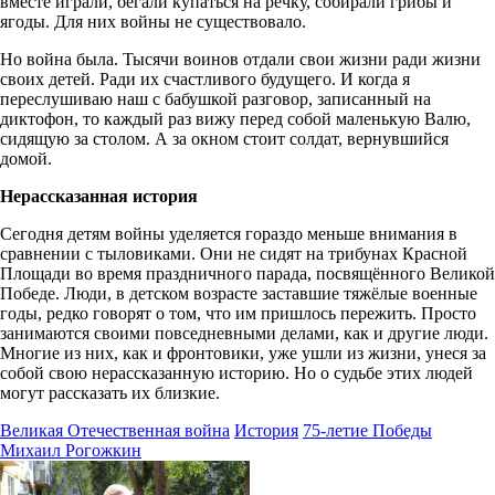
вместе играли, бегали купаться на речку, собирали грибы и
ягоды. Для них войны не существовало.
Но война была. Тысячи воинов отдали свои жизни ради жизни
своих детей. Ради их счастливого будущего. И когда я
переслушиваю наш с бабушкой разговор, записанный на
диктофон, то каждый раз вижу перед собой маленькую Валю,
сидящую за столом. А за окном стоит солдат, вернувшийся
домой.
Нерассказанная история
Сегодня детям войны уделяется гораздо меньше внимания в
сравнении с тыловиками. Они не сидят на трибунах Красной
Площади во время праздничного парада, посвящённого Великой
Победе. Люди, в детском возрасте заставшие тяжёлые военные
годы, редко говорят о том, что им пришлось пережить. Просто
занимаются своими повседневными делами, как и другие люди.
Многие из них, как и фронтовики, уже ушли из жизни, унеся за
собой свою нерассказанную историю. Но о судьбе этих людей
могут рассказать их близкие.
Великая Отечественная война
История
75-летие Победы
Михаил Рогожкин