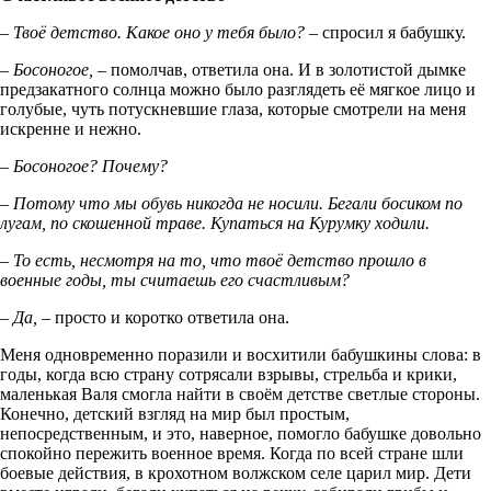
– Твоё детство. Какое оно у тебя было? –
спросил я бабушку.
– Босоногое, –
помолчав, ответила она. И в золотистой дымке
предзакатного солнца можно было разглядеть её мягкое лицо и
голубые, чуть потускневшие глаза, которые смотрели на меня
искренне и нежно.
– Босоногое? Почему?
– Потому что мы обувь никогда не носили. Бегали босиком по
лугам, по скошенной траве. Купаться на Курумку ходили.
– То есть, несмотря на то, что твоё детство прошло в
военные годы, ты считаешь его счастливым?
– Да, –
просто и коротко ответила она.
Меня одновременно поразили и восхитили бабушкины слова: в
годы, когда всю страну сотрясали взрывы, стрельба и крики,
маленькая Валя смогла найти в своём детстве светлые стороны.
Конечно, детский взгляд на мир был простым,
непосредственным, и это, наверное, помогло бабушке довольно
спокойно пережить военное время. Когда по всей стране шли
боевые действия, в крохотном волжском селе царил мир. Дети