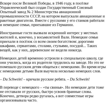
Вскоре после Великой Победы, в 1946 году, в посёлке
Управленческий был создан Государственный Союзный
Опытный завод № 2 Министерства авиационной
промышленности СССР, на котором выпускали авиационные и
ракетные двигатели. Вместе с русскими у его станков работали
и немецкие семьи, приехавшие из Германии.
Иностранные гости вызвали искренний интерес у местных
жителей и, конечно, у восьмилетней Вали. Немецкие семьи
приехали в посёлок со всем своим богатством: дорогими
шкафами, сервантами, столами, стульями, посудой... Таких
вещей, как у них, деревенские не видели никогда.
Немецких детей временно устроили в специальную школу, где
они учились, когда их родители трудились на заводе. Но это не
помешало русским детям общаться с немецкими. Во время игры
с немецкими детьми Валя выучила несколько немецких слов.
– Du Schwein! –
кричали русские ребята.
– Du Schwein!
В переводе с немецкого – «ты свинья». Но немецкие дети тоже
не отставали от русских, быстро усвоив бранные слова.
Конечно, детвора редко ругалась, а вот совместные игры
организовывала часто.