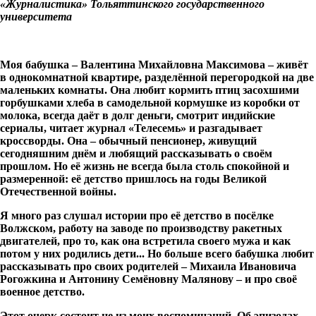
«Журналистика» Тольяттинского государственного
университета
Моя бабушка – Валентина Михайловна Максимова – живёт
в однокомнатной квартире, разделённой перегородкой на две
маленьких комнаты. Она любит кормить птиц засохшими
горбушками хлеба в самодельной кормушке из коробки от
молока, всегда даёт в долг деньги, смотрит индийские
сериалы, читает журнал «Телесемь» и разгадывает
кроссворды. Она – обычный пенсионер, живущий
сегодняшним днём и любящий рассказывать о своём
прошлом. Но её жизнь не всегда была столь спокойной и
размеренной: её детство пришлось на годы Великой
Отечественной войны.
Я много раз слушал истории про её детство в посёлке
Волжском, работу на заводе по производству ракетных
двигателей, про то, как она встретила своего мужа и как
потом у них родились дети... Но больше всего бабушка любит
рассказывать про своих родителей – Михаила Ивановича
Рогожкина и Антонину Семёновну Малянову – и про своё
военное детство.
Этот очерк состоит не из моих воспоминаний. Об эпизодах