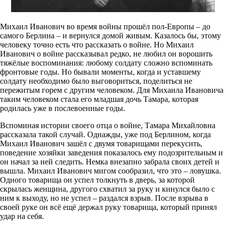
Михаил Иванович во время войны прошёл пол-Европы – до
самого Берлина – и вернулся домой живым. Казалось бы, этому
человеку точно есть что рассказать о войне. Но Михаил
Иванович о войне рассказывал редко, не любил он ворошить
тяжёлые воспоминания: любому солдату сложно вспоминать
фронтовые годы. Но бывали моменты, когда и уставшему
солдату необходимо было выговориться, поделиться не
пережитым горем с другим человеком. Для Михаила Ивановича
таким человеком стала его младшая дочь Тамара, которая
родилась уже в послевоенные годы.
Вспоминая истории своего отца о войне, Тамара Михайловна
рассказала такой случай. Однажды, уже под Берлином, когда
Михаил Иванович зашёл с двумя товарищами перекусить,
поведение хозяйки заведения показалось ему подозрительным и
он начал за ней следить. Немка внезапно забрала своих детей и
вышла. Михаил Иванович мигом сообразил, что это – ловушка.
Одного товарища он успел толкнуть в дверь, за которой
скрылась женщина, другого схватил за руку и кинулся было с
ним к выходу, но не успел – раздался взрыв. После взрыва в
своей руке он всё ещё держал руку товарища, который принял
удар на себя.