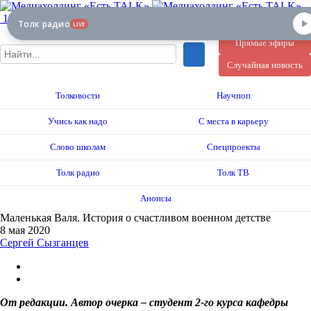
12+
Толк радио
LIVE
Прямые эфиры
Случайная новость
Толковости
Научпоп
Учись как надо
С места в карьеру
Слово школам
Спецпроекты
Толк радио
Толк ТВ
Анонсы
Маленькая Валя. История о счастливом военном детстве
8 мая 2020
Сергей Сызганцев
От редакции. Автор очерка – студент 2-го курса кафедры