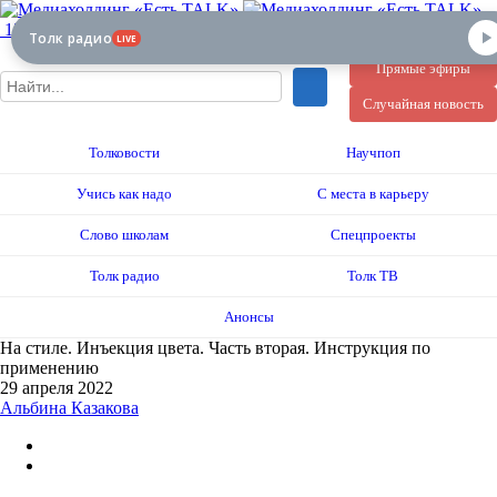
12+
Толк радио
LIVE
Прямые эфиры
Случайная новость
Толковости
Научпоп
Учись как надо
С места в карьеру
Слово школам
Спецпроекты
Толк радио
Толк ТВ
Анонсы
На стиле. Инъекция цвета. Часть вторая. Инструкция по
применению
29 апреля 2022
Альбина Казакова