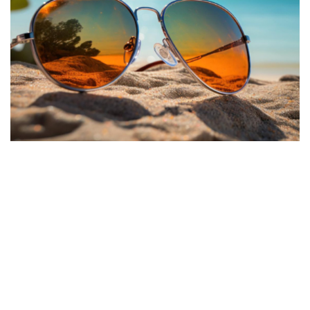
Из науки в моду (и обратно): эволюция
солнцезащитных очков
13.08.2025
Текст
Поделиться с друзьями
Печать