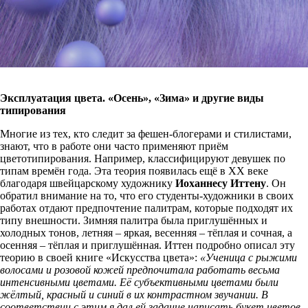
Эксплуатация цвета. «Осень», «Зима» и другие виды
типирования
Многие из тех, кто следит за фешен-блогерами и стилистами,
знают, что в работе они часто применяют приём
цветотипирования. Например, классифицируют девушек по
типам времён года. Эта теория появилась ещё в XX веке
благодаря швейцарскому художнику
Иоханнесу Иттену
. Он
обратил внимание на то, что его студенты-художники в своих
работах отдают предпочтение палитрам, которые подходят их
типу внешности. Зимняя палитра была приглушённых и
холодных тонов, летняя – яркая, весенняя – тёплая и сочная, а
осенняя – тёплая и приглушённая. Иттен подробно описал эту
теорию в своей книге «Искусства цвета»:
«Ученица с рыжими
волосами и розовой кожей предпочитала работать весьма
интенсивными цветами. Её субъективными цветами были
жёлтый, красный и синий в их контрастном звучании. В
соответствии с этим я дал ей задание написать букет цветов.