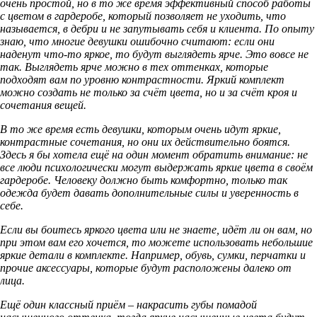
очень простой, но в то же время эффективный способ работы
с цветом в гардеробе, который позволяет не уходить, что
называется, в дебри и не запутывать себя и клиента. По опыту
знаю, что многие девушки ошибочно считают: если они
наденут что-то яркое, то будут выглядеть ярче. Это вовсе не
так. Выглядеть ярче можно в тех оттенках, которые
подходят вам по уровню контрастности. Яркий комплект
можно создать не только за счёт цвета, но и за счёт кроя и
сочетания вещей.
В то же время есть девушки, которым очень идут яркие,
контрастные сочетания, но они их действительно боятся.
Здесь я бы хотела ещё на один момент обратить внимание: не
все люди психологически могут выдержать яркие цвета в своём
гардеробе. Человеку должно быть комфортно, только так
одежда будет давать дополнительные силы и уверенность в
себе.
Если вы боитесь яркого цвета или не знаете, идёт ли он вам, но
при этом вам его хочется, то можете использовать небольшие
яркие детали в комплекте. Например, обувь, сумки, перчатки и
прочие аксессуары, которые будут расположены далеко от
лица.
Ещё один классный приём – накрасить губы помадой