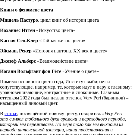
Книги о феномене цвета
Мишель Пастуро,
цикл книг об истории цвета
Иоханнес Иттен
«Искусство цвета»
Кассия Сен-Клер
«Тайная жизнь цвета»
Эйсман, Рекер
«История пантона. XX век в цвете»
Джозеф Альберс
«Взаимодействие цвета»
Иоганн Вольфганг фон Гёте
«Учение о цвете»
Помимо основного цвета года, Институт выбирает и
сопутствующие, например, те, которые идут в пару к главному:
уравновешивающие, контрастные и спокойные. Главным
оттенком 2022 года был назван оттенок Very Peri (барвинок) –
насыщенный лиловый цвет.
В
статье
, посвящённой новому цвету, говорится:
«Very Peri –
это символ глобального духа времени и переходного периода,
который мы переживаем. По мере того как мы выходим из
периода интенсивной изоляции, наши представления и