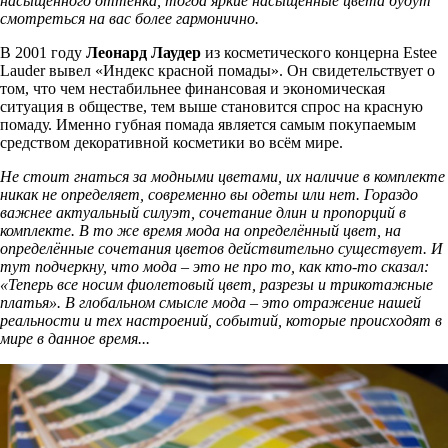
насыщенного оттенка, тогда яркие насыщенные цвета будут
смотреться на вас более гармонично.
В 2001 году
Леонард Лаудер
из косметического концерна Estee
Lauder вывел «Индекс красной помады». Он свидетельствует о
том, что чем нестабильнее финансовая и экономическая
ситуация в обществе, тем выше становится спрос на красную
помаду. Именно губная помада является самым покупаемым
средством декоративной косметики во всём мире.
Не стоит гнаться за модными цветами, их наличие в комплекте
никак не определяет, современно вы одеты или нет. Гораздо
важнее актуальный силуэт, сочетание длин и пропорций в
комплекте. В то же время мода на определённый цвет, на
определённые сочетания цветов действительно существует. И
тут подчеркну, что мода – это не про то, как кто-то сказал:
«Теперь все носим фиолетовый цвет, разрезы и трикотажные
платья». В глобальном смысле мода – это отражение нашей
реальности и тех настроений, событий, которые происходят в
мире в данное время...