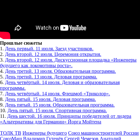
Прошлые сюжеты
1.
День первый. 11 июля. Заезд участников.
2.
День второй. 12 июля. Церемония открытия.
3.
День второй. 12 июля. Дискуссионная площадка «Инженеры
будущего как локомотивы роста».
4.
День третий. 13 июля. Образовательная программа.
5.
День третий. 13 июля. Деловая программа.
6.
День четвёртый. 14 июля. Деловая и образовательная
программы.
7.
День четвёртый. 14 июля. Флешмоб «Триколор».
8.
День пятый. 15 июля. Деловая программа.
9.
День пятый. 15 июля. Образовательная программа.
10.
День пятый. 15 июля. Спортивная программа.
11.
День шестой. 16 июля. Принципы победителей от лидера
«Альтернативы для Германии» Йорга Мойтена
ТОЛК ТВ
Инженеры будущего
Союз машиностроителей России
СоюзМаш
Владимир Гутенёв
Сергей Чемезов
Анатолий