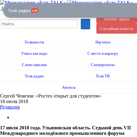
12+
Толк радио
LIVE
Прямые эфиры
Случайная новость
Толковости
Научпоп
Учись как надо
С места в карьеру
Слово школам
Спецпроекты
Толк радио
Толк ТВ
Анонсы
Сергей Чемезов: «Ростех открыт для студентов»
18 июля 2018
Редакция
17 июля 2018 года. Ульяновская область. Седьмой день VII
Международного молодёжного промышленного форума