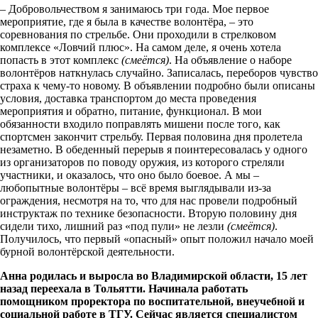
– Добровольчеством я занимаюсь три года. Мое первое
мероприятие, где я была в качестве волонтёра, – это
соревнования по стрельбе. Они проходили в стрелковом
комплексе «Ловчий плюс». На самом деле, я очень хотела
попасть в этот комплекс
(смеётся)
. На объявление о наборе
волонтёров наткнулась случайно. Записалась, переборов чувство
страха к чему-то новому. В объявлении подробно были описаны
условия, доставка транспортом до места проведения
мероприятия и обратно, питание, функционал. В мои
обязанности входило поправлять мишени после того, как
спортсмен закончит стрельбу. Первая половина дня пролетела
незаметно. В обеденный перерыв я поинтересовалась у одного
из организаторов по поводу оружия, из которого стреляли
участники, и оказалось, что оно было боевое. А мы –
любопытные волонтёры – всё время выглядывали из-за
ограждения, несмотря на то, что для нас провели подробный
инструктаж по технике безопасности. Вторую половину дня
сидели тихо, лишний раз «под пули» не лезли
(смеётся)
.
Получилось, что первый «опасный» опыт положил начало моей
бурной волонтёрской деятельности.
Анна родилась и выросла во Владимирской области, 15 лет
назад переехала в Тольятти. Начинала работать
помощником проректора по воспитательной, внеучебной и
социальной работе в ТГУ. Сейчас является специалистом