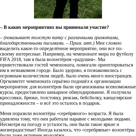
– В каких мероприятиях вы принимали участие?
–
(показывает толстую папку с различными грамотами,
благодарственными письмами. – Прим. авт.)
Мне сложно
выделить какое-то определённое мероприятие, они все по-
своему интересные. Например, на чемпионате мира по футболу
FIFA 2018, там я была волонтёром «радушия». Мы
приветствовали гостей чемпионата, помогали ориентироваться
им в незнакомом городе. Было здорово, я познакомились с
огромным количеством людей, было очень много иностранцев.
Оргкомитет чемпионата серьёзно подошёл к организации
мероприятия: для волонтёров были организованы всевозможные
курсы, предоставлено шикарное обмундирование. Я получила
кроссовки, брюки, толстовку, рюкзак, бейсболку, канцелярские
принадлежности – и всё это осталось в подарок.
Меня поразили волонтёры «серебряного» возраста. Я была
удивлена тому, что они работали наравне с молодыми людьми.
Несмотря на погоду и усталость, они были такие яркие и
жизнерадостные! Иногда казалось, что «серебряные» волонтёры
были даже активнее молодёжи.