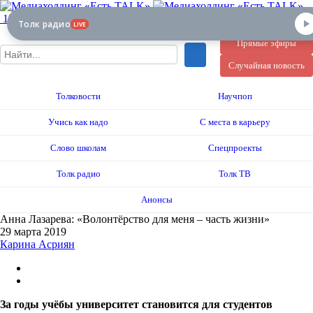
12+
Толк радио
LIVE
Прямые эфиры
Случайная новость
Толковости
Научпоп
Учись как надо
С места в карьеру
Слово школам
Спецпроекты
Толк радио
Толк ТВ
Анонсы
Анна Лазарева: «Волонтёрство для меня – часть жизни»
29 марта 2019
Карина Асриян
За годы учёбы университет становится для студентов