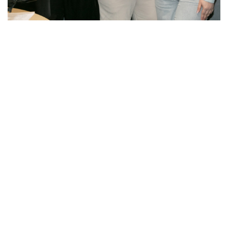
Talk'овая волна. Волонтёр Александра
Кислова: «Без адреналина добра я не могу»
07.05.2026
Текст
Поделиться с друзьями
Печать
Назад к списку статей
Молодежный медиахолдинг «Есть talk!»
© 2016 – 2026 Молодежный медиахолдинг «Есть talk!». Все
права на изображения и тексты принадлежат их авторам.
Свидетельство о регистрации СМИ ЭЛ № ФС 77 - 65395.
Сетевое издание зарегистрировано в Федеральной службе по