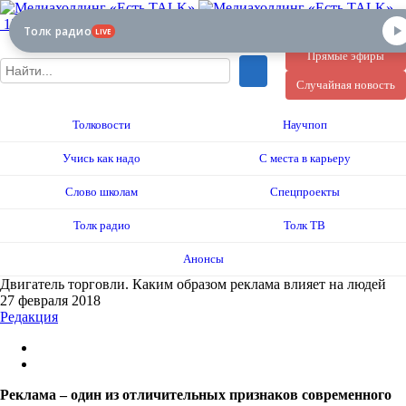
12+
Толк радио
LIVE
Прямые эфиры
Случайная новость
Толковости
Научпоп
Учись как надо
С места в карьеру
Слово школам
Спецпроекты
Толк радио
Толк ТВ
Анонсы
Двигатель торговли. Каким образом реклама влияет на людей
27 февраля 2018
Редакция
Реклама – один из отличительных признаков современного