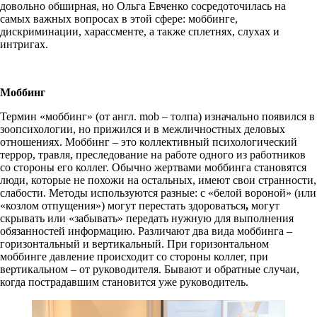
довольно обширная, но Ольга Евченко сосредоточилась на
самых важных вопросах в этой сфере: моббинге,
дискриминации, харассменте, а также сплетнях, слухах и
интригах.
Моббинг
Термин «моббинг» (от англ. mob – толпа) изначально появился в
зоопсихологии, но прижился и в межличностных деловых
отношениях. Моббинг – это коллективный психологический
террор, травля, преследование на работе одного из работников
со стороны его коллег. Обычно жертвами моббинга становятся
люди, которые не похожи на остальных, имеют свои странности,
слабости. Методы используются разные: с «белой вороной» (или
«козлом отпущения») могут перестать здороваться
,
могут
скрывать или «забывать» передать нужную для выполнения
обязанностей информацию. Различают два вида моббинга –
горизонтальный и вертикальный. При горизонтальном
моббинге давление происходит со стороны коллег, при
вертикальном – от руководителя. Бывают и обратные случаи,
когда пострадавшим становится уже руководитель.