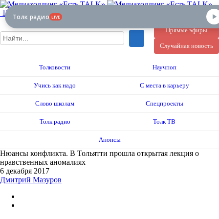
12+
Толк радио
LIVE
Прямые эфиры
Случайная новость
Толковости
Научпоп
Учись как надо
С места в карьеру
Слово школам
Спецпроекты
Толк радио
Толк ТВ
Анонсы
Нюансы конфликта. В Тольятти прошла открытая лекция о
нравственных аномалиях
6 декабря 2017
Дмитрий Мазуров