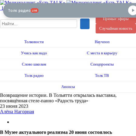
12+
Толк радио
LIVE
Прямые эфиры
Случайная новость
Толковости
Научпоп
Учись как надо
С места в карьеру
Слово школам
Спецпроекты
Толк радио
Толк ТВ
Анонсы
Возвращение истории. В Тольятти открылась выставка,
посвящённая стеле-панно «Радость труда»
23 июня 2023
Алёна Нагорная
В Музее актуального реализма 20 июня состоялось