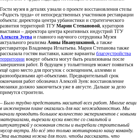
Гости музея в деталях узнали о проекте восстановления стелы
«Радость труда» от непосредственных участников реставрации
объекта: директора центра урбанистики и стратегического
развития территорий ТГУ
Марии Степановой
, кураторов
выставки – директора центра креативных индустрий ТГУ
Алексея Зуева
и главного научного сотрудника Музея
актуального реализма
Анны Иванушкиной,
а также
реставратора Владимира Игнатьева. Мария Степанова также
рассказала гостям выставки, какие варианты
благоустройства
территории
вокруг объекта могут быть реализованы после
завершения работ. В будущем у тольяттинцев может появиться
ещё одно место для прогулок с освещением, аллеями и
разнообразными арт-объектами. Предварительный срок
окончания работ обозначил Алексей Зуев: восстановление
мозаики должно закончиться уже в августе. Дальше за дело
примутся строители.
–
Было трудно представить масштаб всех работ. Многие вещи
в инженерном плане оказались для нас неожиданностью. Мы
начали проводить большое количество экспериментов с новыми
материалами, вырезали куски вместе со смальтой и
штукатуркой у основания стелы и выгребали строительный
мусор внутри. Но всё это только мотивировало нашу команду.
Эта выставка нужна для того, чтобы рассказать, что