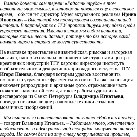
–
Важно донести сам термин «Радость труда» в том
первоначальном смысле, в котором он появился ещё в советское
время,
– объясняет директор Музея актуального реализма
Ирина
Яновская.
–
Выставкой мы подчёркиваем возвращение нашей
истории. В партнёрстве с ТГУ пропагандируем эту идею среди
городского населения. Именно в этом мы видим ценности,
которые хотим нести дальше, потому что без исторической
памяти народ и страна не могут существовать
.
На выставке представлены византийская, римская и авторская
мозаика, панно из смальты, выполненные студентами центра
креативных индустрий ТГУ, картоны директора института
изобразительного и декоративно-прикладного искусства ТГУ
Игоря Панова,
благодаря которым удалось восстановить
полностью утраченные фрагменты мозаики. Также экспозиция
включает репродукции и архивные фото, отражающие часть
сюжетов знаменитой стелы, а также работы художника-
реставратора из Санкт-Петербурга
Владимира Игнатьева
,
наглядно показывающие различные техники создания
мозаичных изображений.
–
Мы пытаемся соответствовать названию «Радость труда»,
– говорит Владимир Игнатьев. –
Работаем много, качественно
и вдохновенно за идею уникальной площадки, монумента вашего
города. На самом деле на эту стелу накручиваются прошлые,