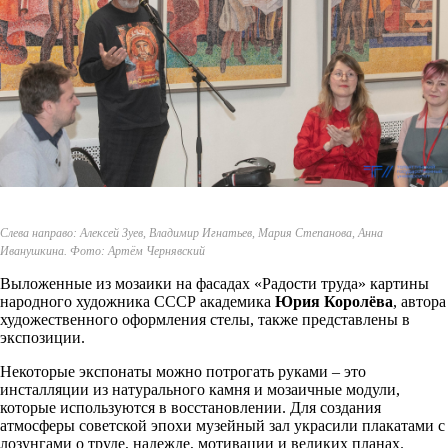
Слева направо: Алексей Зуев, Владимир Игнатьев, Мария Степанова, Анна
Иванушкина. Фото: Артём Чернявский
Выложенные из мозаики на фасадах «Радости труда» картины
народного художника СССР академика
Юрия Королёва
, автора
художественного оформления стелы, также представлены в
экспозиции.
Некоторые экспонаты можно потрогать руками – это
инсталляции из натурального камня и мозаичные модули,
которые используются в восстановлении. Для создания
атмосферы советской эпохи музейный зал украсили плакатами с
лозунгами о труде, надежде, мотивации и великих планах.