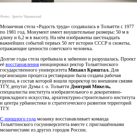
Фото: Артём Чернявский
Мозаичная стела «Радость труда» создавалась в Тольятти с 1977
по 1981 год. Монумент имеет внушительные размеры: 50 м в
длину и 6,2 м в высоту. На нём изображены шестнадцать
важнейших событий первых 50 лет истории СССР и сюжеты,
отражающие ценности советского человека.
Долгие годы стела пребывала в забвении и разрушалась. Проект
её
восстановления
инициировал ректор Тольяттинского
государственного университета
Михаил Криштал.
Для
организации процесса реставрации была создана рабочая
группа, в состав которой вошли проректор по внешним связям
ТГУ, депутат Думы г. о. Тольятти
Дмитрий Микель,
специалисты института изобразительного и декоративно-
прикладного искусства, архитектурно-строительного института
и центра урбанистики и стратегического развития территорий
ТГУ.
С прошлого года
мозаику восстанавливает команда
Тольяттинского госуниверситета вместе с приглашёнными
мозаичистами из других городов России.