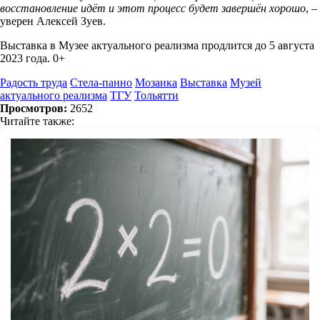
восстановление идёт и этот процесс будет завершён хорошо
, –
уверен Алексей Зуев.
Выставка в Музее актуального реализма продлится до 5 августа
2023 года. 0+
Радость труда
Стела-панно
Мозаика
Выставка
Музей
актуального реализма
ТГУ
Тольятти
Просмотров:
2652
Читайте также: