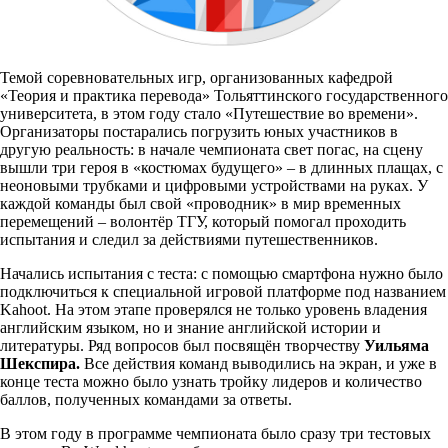
Темой соревновательных игр, организованных кафедрой
«Теория и практика перевода» Тольяттинского государственного
университета, в этом году стало «Путешествие во времени».
Организаторы постарались погрузить юных участников в
другую реальность: в начале чемпионата свет погас, на сцену
вышли три героя в «костюмах будущего» – в длинных плащах, с
неоновыми трубками и цифровыми устройствами на руках. У
каждой команды был свой «проводник» в мир временных
перемещений – волонтёр ТГУ, который помогал проходить
испытания и следил за действиями путешественников.
Начались испытания с теста: с помощью смартфона нужно было
подключиться к специальной игровой платформе под названием
Kahoot. На этом этапе проверялся не только уровень владения
английским языком, но и знание английской истории и
литературы. Ряд вопросов был посвящён творчеству
Уильяма
Шекспира.
Все действия команд выводились на экран, и уже в
конце теста можно было узнать тройку лидеров и количество
баллов, полученных командами за ответы.
В этом году в программе чемпионата было сразу три тестовых