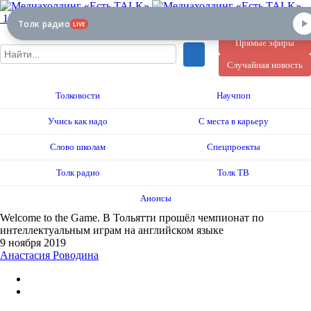
12+
Толк радио
LIVE
Прямые эфиры
Случайная новость
Толковости
Научпоп
Учись как надо
С места в карьеру
Слово школам
Спецпроекты
Толк радио
Толк ТВ
Анонсы
Welcome to the Game. В Тольятти прошёл чемпионат по
интеллектуальным играм на английском языке
9 ноября 2019
Анастасия Роводина