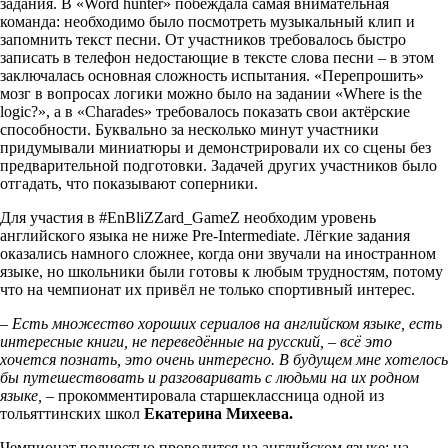
задания. В «Word hunter» побеждала самая внимательная
команда: необходимо было посмотреть музыкальный клип и
запомнить текст песни. От участников требовалось быстро
записать в телефон недостающие в тексте слова песни – в этом
заключалась основная сложность испытания. «Перепрошить»
мозг в вопросах логики можно было на задании «Where is the
logic?», а в «Charades» требовалось показать свои актёрские
способности. Буквально за несколько минут участники
придумывали миниатюры и демонстрировали их со сцены без
предварительной подготовки. Задачей других участников было
отгадать, что показывают соперники.
Для участия в #EnBliZZard_GameZ необходим уровень
английского языка не ниже Pre-Intermediate. Лёгкие задания
оказались намного сложнее, когда они звучали на иностранном
языке, но школьники были готовы к любым трудностям, потому
что на чемпионат их привёл не только спортивный интерес.
– Есть множество хороших сериалов на английском языке, есть
интересные книги, не переведённые на русский, – всё это
хочется познать, это очень интересно. В будущем мне хотелось
бы путешествовать и разговаривать с людьми на их родном
языке,
– прокомментировала старшеклассница одной из
тольяттинских школ
Екатерина Михеева.
Чемпионат полностью проводится на английском языке: на