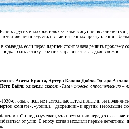
ли в других видах настолок загадки могут лишь дополнять игро
 с исчезновения предмета, и с таинственных преступлений в боль
в команды, если перед партией стоит задача решить проблему со
подключать логику – без неё справиться с загадкой сложно.
зведения
Агаты Кристи, Артура Конана Дойла, Эдгара Аллана
Пётр Вайль
однажды сказал:
«Тяга человека к преступлению – н
–1930-е годы, а первые настольные детективные игры появились
апертой комнате», «убийца – дворецкий» и других. Небольшие с
й штамп. Он подразумевает, что преступник нередко оказываетс
збавиться от улик. В эпоху, когда выходили первые детективы, 
ь.