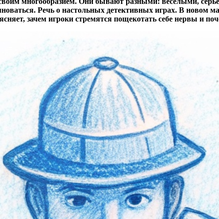
своим многообразием. Они бывают разными: весёлыми, серь
волноваться. Речь о настольных детективных играх. В новом
ясняет, зачем игроки стремятся пощекотать себе нервы и поч