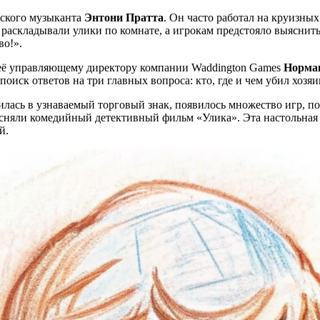
йского музыканта
Энтони Пратта
. Он часто работал на круизны
 раскладывали улики по комнате, а игрокам предстояло выяснить
во!».
л её управляющему директору компании Waddington Games
Норман
поиск ответов на три главных вопроса: кто, где и чем убил хозяи
тилась в узнаваемый торговый знак, появилось множество игр, п
сняли комедийный детективный фильм «Улика». Эта настольная 
й.