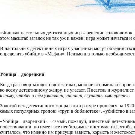
«Фишка» настольных детективных игр – решение головоломок. Ес
этом масштаб загадок не так уж и важен: игра может начаться и
В настольных детективных играх участники могут объединяться 
определить убийцу в «Мафии». Неизменна только необходимость 
Убийца – дворецкий
Когда разговор заходит о детективах, многие вспоминают прои
ко всему детективному жанру, не угасает. Писатель и журналист
к тому, чтобы о нём узнавать, читать, слушать, смотреть».
Золотой век детективного жанра в литературе пришёлся на 1920
самых популярных тропов: «труп в библиотеке», «убийство в з
«Убийца – дворецкий» – самый, пожалуй, известный детективны
повествовании, но имеет все необходимые инструменты, чтобы и
считалось, что именно им присущи зависть, корысть и жестокост