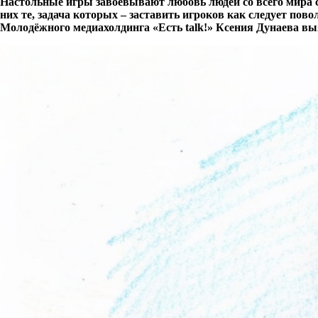
Настольные игры завоёвывают любовь людей со всего мира 
них те, задача которых – заставить игроков как следует по
Молодёжного медиахолдинга «Есть
talk
!» Ксения Дунаева вы