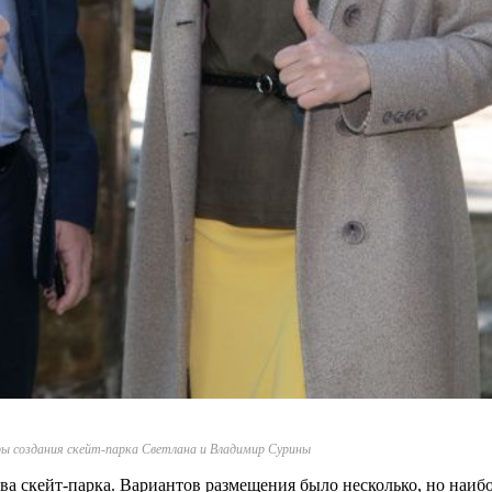
ры создания скейт-парка Светлана и Владимир Сурины
тва скейт-парка. Вариантов размещения было несколько, но наиб