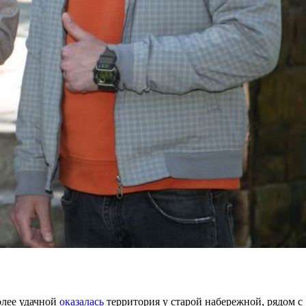
олее удачной
оказалась
территория у старой набережной, рядом с