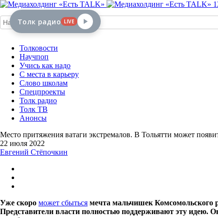
1
Толк радио
LIVE
Толковости
Научпоп
Учись как надо
С места в карьеру
Слово школам
Спецпроекты
Толк радио
Толк ТВ
Анонсы
Место притяжения ватаги экстремалов. В Тольятти может появи
22 июля 2022
Евгений Стёпочкин
Уже скоро
может сбыться
мечта мальчишек Комсомольского р
Представители власти полностью поддерживают эту идею. Он