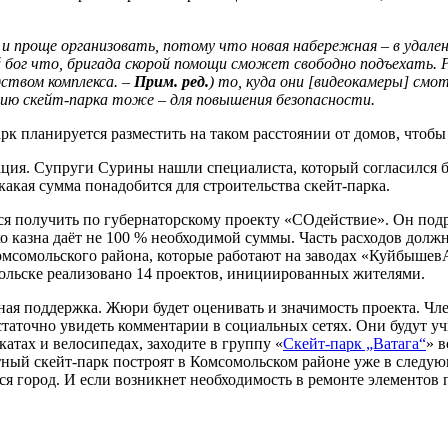
и проще организовать, потому что новая набережная – в удален
 дай бог что, бригада скорой помощи сможет свободно подъехать
ством комплекса. –
Прим. ред.
) то, куда они [видеокамеры] смо
ию скейт-парка тоже – для повышения безопасности.
арк планируется разместить на таком расстоянии от домов, что
ация. Супруги Сурины нашли специалиста, который согласился б
какая сумма понадобится для строительства скейт-парка.
ся получить по губернаторскому проекту «СОдействие». Он подр
 казна даёт не 100 % необходимой суммы. Часть расходов должн
омсомольского района, которые работают на заводах «Куйбышев
мольске реализовано 14 проектов, инициированных жителями.
ная поддержка. Жюри будет оценивать и значимость проекта. Чл
остаточно увидеть комментарии в социальных сетях. Они будут у
атах и велосипедах, заходите в группу «
Скейт-парк „Ватага“
» 
атный скейт-парк построят в Комсомольском районе уже в следую
ся город. И если возникнет необходимость в ремонте элементов 