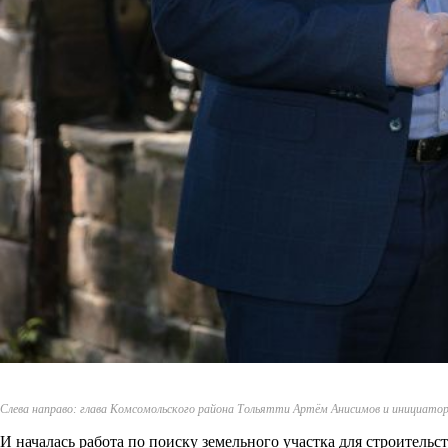
Слева направо: глава Комсомольского района Тольятти Артём Анисимов и инициато
И началась работа по поиску земельного участка для строительс