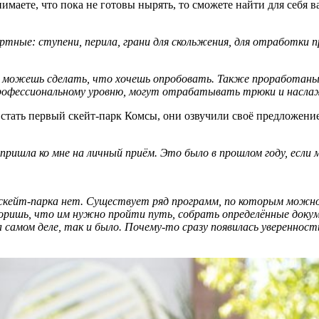
имаете, что пока не готовы нырять, то сможете найти для себя 
артные: ступени, перила, грани для скольжения, для отработ
можешь сделать, что хочешь опробовать. Также проработаны з
 профессиональному уровню, могут отрабатывать трюки и насл
 стать первый скейт-парк Комсы, они озвучили своё предложен
 пришла ко мне на личный приём. Это было в прошлом году, если 
о скейт-парка нет. Существует ряд программ, по которым можн
оворишь, что им нужно пройти путь, собрать определённые док
а самом деле, так и было. Почему-то сразу появилась увереннос