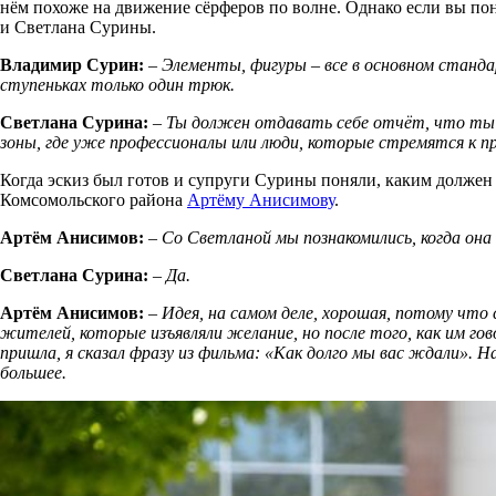
нём похоже на движение сёрферов по волне. Однако если вы пон
и Светлана Сурины.
Владимир Сурин:
– Элементы, фигуры – все в основном станд
ступеньках только один трюк.
Светлана Сурина:
– Ты должен отдавать себе отчёт, что ты 
зоны, где уже профессионалы или люди, которые стремятся к
Когда эскиз был готов и супруги Сурины поняли, каким должен
Комсомольского района
Артёму Анисимову
.
Артём Анисимов:
– Со Светланой мы познакомились, когда она
Светлана Сурина:
– Да.
Артём Анисимов:
–
Идея, на самом деле, хорошая, потому чт
жителей, которые изъявляли желание, но после того, как им г
пришла, я сказал фразу из фильма: «Как долго мы вас ждали». Н
большее.