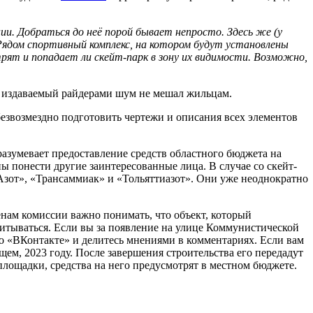
ии. Добраться до неё порой бывает непросто. Здесь же (у
. Рядом спортивный комплекс, на котором будут установлены
трят и попадает ли скейт-парк в зону их видимости. Возможно,
бы издаваемый райдерами шум не мешал жильцам.
езвозмездно подготовить чертежи и описания всех элементов
азумевает предоставление средств областного бюджета на
ы понести другие заинтересованные лица. В случае со скейт-
Азот», «Трансаммиак» и «Тольяттиазот». Они уже неоднократно
енам комиссии важно понимать, что объект, который
читываться. Если вы за появление на улице Коммунистической
во «ВКонтакте» и делитесь мнениями в комментариях. Если вам
щем, 2023 году. После завершения строительства его передадут
площадки, средства на него предусмотрят в местном бюджете.