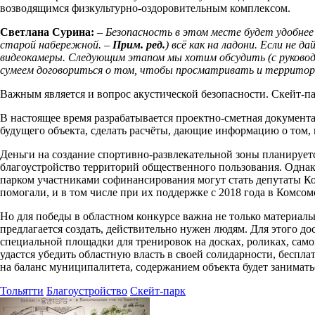
возводящимся физкультурно-оздоровительным комплексом.
Светлана Сурина:
–
Безопасность в этом месте будет удобнее 
старой набережной. –
Прим. ред.
) всё как на ладони. Если не
видеокамеры. Следующим этапом мы хотим обсудить (с руковод
сумеем договориться о том, чтобы просматривать и территор
Важным является и вопрос акустической безопасности. Скейт-п
В настоящее время разрабатывается проектно-сметная документ
будущего объекта, сделать расчёты, дающие информацию о том, 
Деньги на создание спортивно-развлекательной зоны планирует
благоустройство территорий общественного пользования. Однако
парком участниками софинансирования могут стать депутаты К
помогали, и в том числе при их поддержке с 2018 года в Комсо
Но для победы в областном конкурсе важна не только материаль
предлагается создать, действительно нужен людям. Для этого д
специальной площадки для тренировок на досках, роликах, самок
удастся убедить областную власть в своей солидарности, беспл
на баланс муниципалитета, содержанием объекта будет занимать
Тольятти
Благоустройство
Скейт-парк