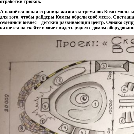
отработки трюков.
А начнётся новая страница жизни экстремалов Комсомольск
для того, чтобы райдеры Комсы обрели своё место. Светлана
семейный бизнес – детский развивающий центр. Однако супр
катается на скейте и хочет видеть рядом с домом оборудован