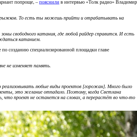
вариант попроще, –
пояснили
в интервью «Толк радио» Владимир
ки прыжков. То есть ты можешь прийти и отрабатывать на
оны свободного катания, где любой райдер справится. И есть
аждаться катанием.
ие по созданию специализированной площадки главе
мне не изменяет память.
о реализовывать любые виды проектов [горожан]. Много было
ументы, это желание отпадало. Поэтому, когда Светлана
ть, что проект не останется на словах, а перерастёт во что-то