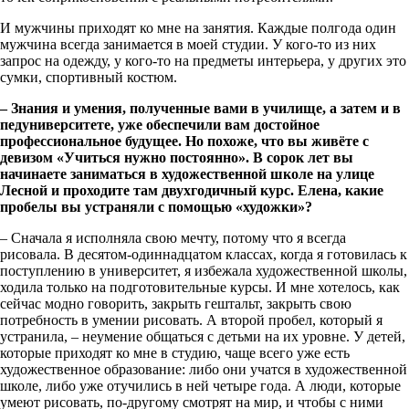
И мужчины приходят ко мне на занятия. Каждые полгода один
мужчина всегда занимается в моей студии. У кого-то из них
запрос на одежду, у кого-то на предметы интерьера, у других это
сумки, спортивный костюм.
– Знания и умения, полученные вами в училище, а затем и в
педуниверситете, уже обеспечили вам достойное
профессиональное будущее. Но похоже, что вы живёте с
девизом «Учиться нужно постоянно». В сорок лет вы
начинаете заниматься в художественной школе на улице
Лесной и проходите там двухгодичный курс. Елена, какие
пробелы вы устраняли с помощью «художки»?
– Сначала я исполняла свою мечту, потому что я всегда
рисовала. В десятом-одиннадцатом классах, когда я готовилась к
поступлению в университет, я избежала художественной школы,
ходила только на подготовительные курсы. И мне хотелось, как
сейчас модно говорить, закрыть гештальт, закрыть свою
потребность в умении рисовать. А второй пробел, который я
устранила, – неумение общаться с детьми на их уровне. У детей,
которые приходят ко мне в студию, чаще всего уже есть
художественное образование: либо они учатся в художественной
школе, либо уже отучились в ней четыре года. А люди, которые
умеют рисовать, по-другому смотрят на мир, и чтобы с ними