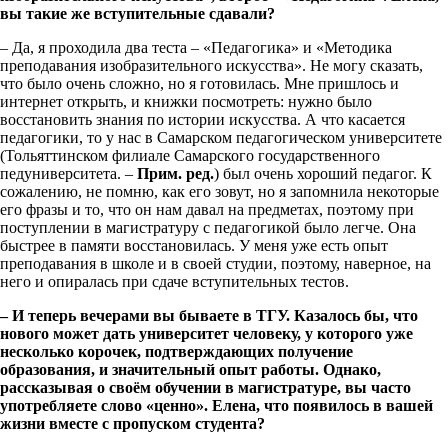
вы такие же вступительные сдавали?
– Да, я проходила два теста – «Педагогика» и «Методика
преподавания изобразительного искусства». Не могу сказать,
что было очень сложно, но я готовилась. Мне пришлось и
интернет открыть, и книжки посмотреть: нужно было
восстановить знания по истории искусства. А что касается
педагогики, то у нас в Самарском педагогическом университете
(Тольяттинском филиале Самарского государственного
педуниверситета. –
Прим. ред.
) был очень хороший педагог. К
сожалению, не помню, как его зовут, но я запомнила некоторые
его фразы и то, что он нам давал на предметах, поэтому при
поступлении в магистратуру с педагогикой было легче. Она
быстрее в памяти восстановилась. У меня уже есть опыт
преподавания в школе и в своей студии, поэтому, наверное, на
него и опиралась при сдаче вступительных тестов.
– И теперь вечерами вы бываете в ТГУ. Казалось бы, что
нового может дать университет человеку, у которого уже
несколько корочек, подтверждающих получение
образования, и значительный опыт работы. Однако,
рассказывая о своём обучении в магистратуре, вы часто
употребляете слово «ценно». Елена, что появилось в вашей
жизни вместе с пропуском студента?