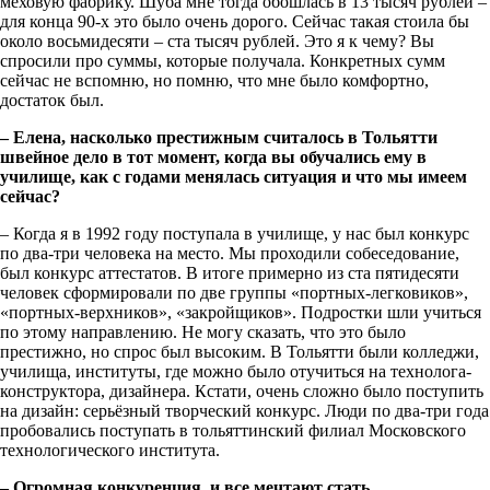
меховую фабрику. Шуба мне тогда обошлась в 13 тысяч рублей –
для конца 90-х это было очень дорого. Сейчас такая стоила бы
около восьмидесяти – ста тысяч рублей. Это я к чему? Вы
спросили про суммы, которые получала. Конкретных сумм
сейчас не вспомню, но помню, что мне было комфортно,
достаток был.
– Елена, насколько престижным считалось в Тольятти
швейное дело в тот момент, когда вы обучались ему в
училище, как с годами менялась ситуация и что мы имеем
сейчас?
– Когда я в 1992 году поступала в училище, у нас был конкурс
по два-три человека на место. Мы проходили собеседование,
был конкурс аттестатов. В итоге примерно из ста пятидесяти
человек сформировали по две группы «портных-легковиков»,
«портных-верхников», «закройщиков». Подростки шли учиться
по этому направлению. Не могу сказать, что это было
престижно, но спрос был высоким. В Тольятти были колледжи,
училища, институты, где можно было отучиться на технолога-
конструктора, дизайнера. Кстати, очень сложно было поступить
на дизайн: серьёзный творческий конкурс. Люди по два-три года
пробовались поступать в тольяттинский филиал Московского
технологического института.
– Огромная конкуренция, и все мечтают стать