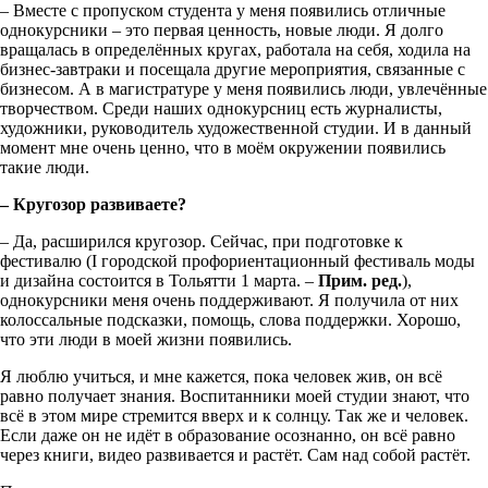
– Вместе с пропуском студента у меня появились отличные
однокурсники – это первая ценность, новые люди. Я долго
вращалась в определённых кругах, работала на себя, ходила на
бизнес-завтраки и посещала другие мероприятия, связанные с
бизнесом. А в магистратуре у меня появились люди, увлечённые
творчеством. Среди наших однокурсниц есть журналисты,
художники, руководитель художественной студии. И в данный
момент мне очень ценно, что в моём окружении появились
такие люди.
– Кругозор развиваете?
– Да, расширился кругозор. Сейчас, при подготовке к
фестивалю (I городской профориентационный фестиваль моды
и дизайна состоится в Тольятти 1 марта. –
Прим. ред.
),
однокурсники меня очень поддерживают. Я получила от них
колоссальные подсказки, помощь, слова поддержки. Хорошо,
что эти люди в моей жизни появились.
Я люблю учиться, и мне кажется, пока человек жив, он всё
равно получает знания. Воспитанники моей студии знают, что
всё в этом мире стремится вверх и к солнцу. Так же и человек.
Если даже он не идёт в образование осознанно, он всё равно
через книги, видео развивается и растёт. Сам над собой растёт.