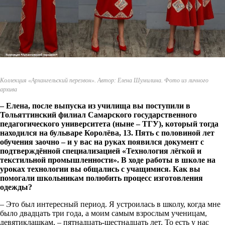
Коллекция «Архангельский перезвон». Автор: Елена Шумилина. Фото из личного
архива
– Елена, после выпуска из училища вы поступили в
Тольяттинский филиал Самарского государственного
педагогического университета (ныне – ТГУ), который тогда
находился на бульваре Королёва, 13. Пять с половиной лет
обучения заочно – и у вас на руках появился документ с
подтверждённой специализацией «Технология лёгкой и
текстильной промышленности». В ходе работы в школе на
уроках технологии вы общались с учащимися. Как вы
помогали школьникам полюбить процесс изготовления
одежды?
– Это был интересный период. Я устроилась в школу, когда мне
было двадцать три года, а моим самым взрослым ученицам,
девятиклашкам, – пятнадцать-шестнадцать лет. То есть у нас