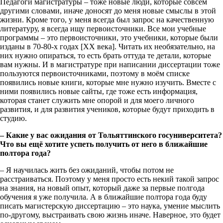
Педагоги магистратуры – тоже новые люди, которые совсем
другими словами, иначе доносят до меня новые смыслы в этой
жизни. Кроме того, у меня всегда был запрос на качественную
литературу, я всегда ищу первоисточники. Все мои учебные
программы – это первоисточники, это учебники, которые были
изданы в 70-80-х годах [XX века]. Читать их необязательно, на
них нужно опираться, то есть брать оттуда те детали, которые
вам нужны. И в магистратуре при написании диссертации тоже
пользуются первоисточниками, поэтому в моём списке
появились новые книги, которые мне нужно изучить. Вместе с
ними появились новые сайты, где тоже есть информация,
которая станет служить мне опорой и для моего личного
развития, и для развития учеников, которые будут приходить в
студию.
– Какие у вас ожидания от Тольяттинского госуниверситета?
Что вы ещё хотите успеть получить от него в ближайшие
полтора года?
– Я научилась жить без ожиданий, чтобы потом не
расстраиваться. Поэтому у меня просто есть некий такой запрос
на знания, на новый опыт, который даже за первые полгода
обучения я уже получила. А в ближайшие полтора года буду
писать магистерскую диссертацию – это наука, умение мыслить
по-другому, выстраивать свою жизнь иначе. Наверное, это будет