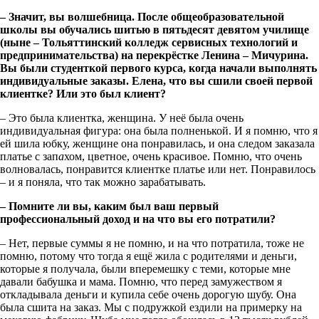
–
Значит, вы волшебница. После общеобразовательной
школы вы обучались шитью в пятьдесят девятом училище
(ныне – Тольяттинский колледж сервисных технологий и
предпринимательства) на перекрёстке Ленина – Мичурина.
Вы были студенткой первого курса, когда начали выполнять
индивидуальные заказы. Елена, что вы сшили своей первой
клиентке? Или это был клиент?
– Это была клиентка, женщина. У неё была очень
индивидуальная фигура: она была полненькой. И я помню, что я
ей шила юбку, женщине она понравилась, и она следом заказала
платье с зап
а
хом, цветное, очень красивое. Помню, что очень
волновалась, понравится клиентке платье или нет. Понравилось
– и я поняла, что так можно зарабатывать.
– Помните ли вы, каким был ваш первый
профессиональный доход и на что вы его потратили?
– Нет, первые суммы я не помню, и на что потратила, тоже не
помню, потому что тогда я ещё жила с родителями и деньги,
которые я получала, были вперемешку с теми, которые мне
давали бабушка и мама. Помню, что перед замужеством я
откладывала деньги и купила себе очень дорогую шубу. Она
была сшита на заказ. Мы с подружкой ездили на примерку на