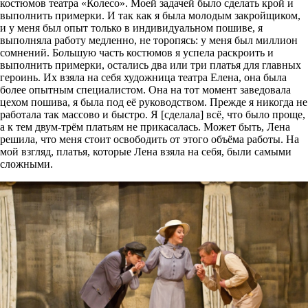
костюмов театра «Колесо». Моей задачей было сделать крой и
выполнить примерки. И так как я была молодым закройщиком,
и у меня был опыт только в индивидуальном пошиве, я
выполняла работу медленно, не торопясь: у меня был миллион
сомнений. Б
о
льшую часть костюмов я успела раскроить и
выполнить примерки, остались два или три платья для главных
героинь. Их взяла на себя художница театра Елена, она была
более опытным специалистом. Она на тот момент заведовала
цехом пошива, я была под её руководством. Прежде я никогда не
работала так массово и быстро. Я [сделала] всё, что было проще,
а к тем двум-трём платьям не прикасалась. Может быть, Лена
решила, что меня стоит освободить от этого объёма работы. На
мой взгляд, платья, которые Лена взяла на себя, были самыми
сложными.