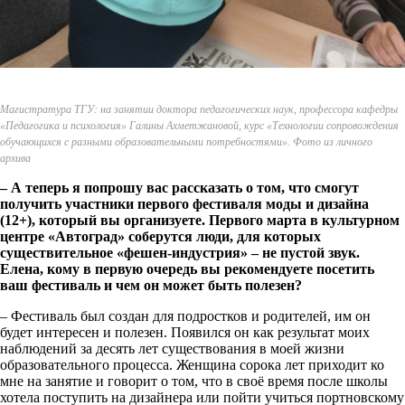
Магистратура ТГУ: на занятии доктора педагогических наук, профессора кафедры
«Педагогика и психология» Галины Ахметжановой, курс «Технологии сопровождения
обучающихся с разными образовательными потребностями». Фото из личного
архива
– А теперь я попрошу вас рассказать о том, что смогут
получить участники первого фестиваля моды и дизайна
(12+), который вы организуете. Первого марта в культурном
центре «Автоград» соберутся люди, для которых
существительное «фешен-индустрия» – не пустой звук.
Елена, кому в первую очередь вы рекомендуете посетить
ваш фестиваль и чем он может быть полезен?
– Фестиваль был создан для подростков и родителей, им он
будет интересен и полезен. Появился он как результат моих
наблюдений за десять лет существования в моей жизни
образовательного процесса. Женщина сорока лет приходит ко
мне на занятие и говорит о том, что в своё время после школы
хотела поступить на дизайнера или пойти учиться портновскому