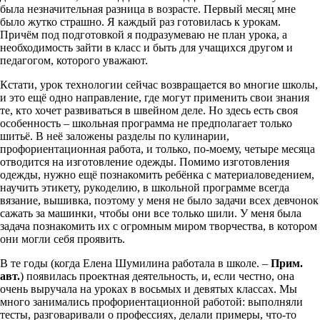
была незначительная разница в возрасте. Первый месяц мне
было жутко страшно. Я каждый раз готовилась к урокам.
Причём под подготовкой я подразумеваю не план урока, а
необходимость зайти в класс и быть для учащихся другом и
педагогом, которого уважают.
Кстати, урок технологии сейчас возвращается во многие школы,
и это ещё одно направление, где могут применить свои знания
те, кто хочет развиваться в швейном деле. Но здесь есть своя
особенность – школьная программа не предполагает только
шитьё. В неё заложены разделы по кулинарии,
профориентационная работа, и только, по-моему, четыре месяца
отводится на изготовление одежды. Помимо изготовления
одежды, нужно ещё познакомить ребёнка с материаловедением,
научить этикету, рукоделию, в школьной программе всегда
вязание, вышивка, поэтому у меня не было задачи всех девчонок
сажать за машинки, чтобы они все только шили. У меня была
задача познакомить их с огромным миром творчества, в котором
они могли себя проявить.
В те годы (когда Елена Шумилина работала в школе. –
Прим.
авт.
) появилась проектная деятельность, и, если честно, она
очень выручала на уроках в восьмых и девятых классах. Мы
много занимались профориентационной работой: выполняли
тесты, разговаривали о профессиях, делали примеры, что-то