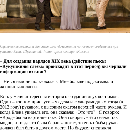
Сценические костюмы для спектакля «Счастье на мгновение» создавались при
участии Елены Шумилиной. Фото: архив театра «Колесо»
– Для создания нарядов
XIX
века (действие пьесы
«Кукушкины слёзы» происходит в этот период) вы черпали
информацию из книг?
– Нет, я ими не пользовалась. Мне больше подсказывали
женщины-коллеги.
Есть у меня интересная история о создании двух костюмов.
Один – костюм прислуги – я сделала с ультрамодным тогда (в
2012 году) рукавом, с высоким окатом верхней части рукава. И
когда Елена увидела его, она сказала: «Это что?» Я говорю:
«Вроде бы на картинке так». Она говорит: «Это сейчас так
модно, а тогда это была баранья нога», то есть объём рукава
должен был быть в другом месте. Но бюджет спектакля