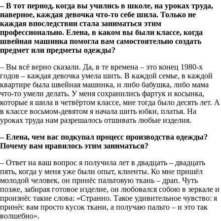
–
В тот период, когда вы учились в школе, на уроках труда,
наверное, каждая девочка что-то себе шила. Только не
каждая впоследствии стала заниматься этим
профессионально. Елена, в каком вы были классе, когда
швейная машинка помогла вам самостоятельно создать
предмет или предметы одежды?
– Вы всё верно сказали. Да, в те времена – это конец 1980-х
годов – каждая девочка умела шить. В каждой семье, в каждой
квартире была швейная машинка, и либо бабушка, либо мама
что-то умели делать. У меня сохранились фартук и косынка,
которые я шила в четвёртом классе, мне тогда было десять лет. А
в классе восьмом-девятом я начала шить юбки, платья. На
уроках труда нам разрешалось отшивать любые изделия.
–
Елена, чем вас подкупал процесс производства одежды?
Почему вам нравилось этим заниматься?
– Ответ на ваш вопрос я получила лет в двадцать – двадцать
пять, когда у меня уже были опыт, клиенты. Ко мне пришёл
молодой человек, он принёс пальтовую ткань – драп. Чуть
позже, забирая готовое изделие, он любовался собою в зеркале и
произнёс такие слова: «Странно. Такое удивительное чувство: я
принёс вам просто кусок ткани, а получаю пальто – и это так
волшебно».