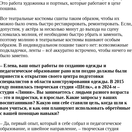
Это работа художника и портных, которые работают в цехе
пошива.
Все театральные костюмы сшиты таким образом, чтобы их
можно было очень быстро реставрировать, ремонтировать. Если,
допустим, у актёра за несколько минут до выхода на сцену
сломалась молния, её необходимо быстро убрать и заменить,
поэтому молнию в театральные костюмы вшивают особым
образом. В индивидуальном пошиве такого нет: всевозможные
подкладочки, ленты – всё аккуратно встрочено, чтобы ничего не
было заметно.
– Елена, ваш опыт работы по созданию одежды и
педагогическое образование рано или поздно должны были
привести к открытию своего центра подготовки
специалистов в области конструирования одежды. В 2015
году появилась творческая студия «Шёлк», а в 2024-м –
студия «Линия». Вы занимаетесь с людьми разного возраста
– это и подростки, и взрослые. Какие запросы у ваших
воспитанников? Какую они себе ставили цель, когда шли к
вам учиться, и как они планируют использовать обретённые
с вашей помощью навыки?
– Да, первый опыт, который в себе собрал и педагогическое
образование, и швейное направление, – творческая студия