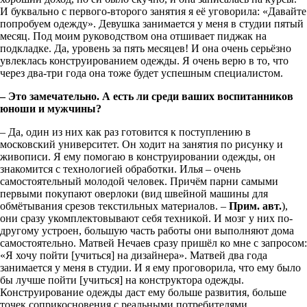
И буквально с первого-второго занятия я её уговорила: «Давайте
попробуем одежду». Девушка занимается у меня в студии пятый
месяц. Под моим руководством она отшивает пиджак на
подкладке. Да, уровень за пять месяцев! И она очень серьёзно
увлеклась конструированием одежды. Я очень верю в то, что
через два-три года она тоже будет успешным специалистом.
– Это замечательно. А есть ли среди ваших воспитанников
юноши и мужчины?
– Да, один из них как раз готовится к поступлению в
московский университет. Он ходит на занятия по рисунку и
живописи. Я ему помогаю в конструировании одежды, он
знакомится с технологией обработки. Илья – очень
самостоятельный молодой человек. Причём парни самыми
первыми покупают оверлоки (вид швейной машины для
обмётывания срезов текстильных материалов. –
Прим. авт.
),
они сразу укомплектовывают себя техникой. И мозг у них по-
другому устроен, большую часть работы они выполняют дома
самостоятельно. Матвей Нечаев сразу пришёл ко мне с запросом:
«Я хочу пойти [учиться] на дизайнера». Матвей два года
занимается у меня в студии. И я ему проговорила, что ему было
бы лучше пойти [учиться] на конструктора одежды.
Конструирование одежды даст ему больше развития, больше
точек соприкосновения с реальными потребителями.