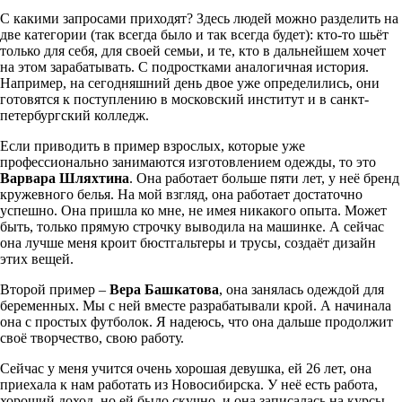
С какими запросами приходят? Здесь людей можно разделить на
две категории (так всегда было и так всегда будет): кто-то шьёт
только для себя, для своей семьи, и те, кто в дальнейшем хочет
на этом зарабатывать. С подростками аналогичная история.
Например, на сегодняшний день двое уже определились, они
готовятся к поступлению в московский институт и в санкт-
петербургский колледж.
Если приводить в пример взрослых, которые уже
профессионально занимаются изготовлением одежды, то это
Варвара Шляхтина
. Она работает больше пяти лет, у неё бренд
кружевного белья. На мой взгляд, она работает достаточно
успешно. Она пришла ко мне, не имея никакого опыта. Может
быть, только прямую строчку выводила на машинке. А сейчас
она лучше меня кроит бюстгальтеры и трусы, создаёт дизайн
этих вещей.
Второй пример –
Вера Башкатова
, она занялась одеждой для
беременных. Мы с ней вместе разрабатывали крой. А начинала
она с простых футболок. Я надеюсь, что она дальше продолжит
своё творчество, свою работу.
Сейчас у меня учится очень хорошая девушка, ей 26 лет, она
приехала к нам работать из Новосибирска. У неё есть работа,
хороший доход, но ей было скучно, и она записалась на курсы.