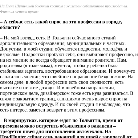
На Елене Шумилиной брючный костюм с жилетом собственного производства.
Фото из личного архива
– А сейчас есть такой спрос на эти профессии в городе,
области?
– На мой взгляд, есть. В Тольятти сейчас много студий
дополнительного образования, муниципальных и частных.
Допустим, в моей студии обучаются подростки, молодёжь и
взрослые. Подростки пробуют себя, они выбирают профессию, и
на их мнение не всегда обращают внимание родители. Нам,
родителям (я тоже мама), хочется, чтобы у ребёнка была
стабильная зарплата, востребованное образование. И почему-то
сложилось мнение, что швейное направление безденежное. На
самом деле, в любой профессии есть свои сложности, есть
высокие и низкие доходы. И в швейном направлении,
портновском деле, дизайнерском тоже есть куда развиваться. В
связи с закрытием границ, санкциями очень вырос спрос на
индивидуальную одежду. И по своей студии я наблюдаю, что
есть интерес, заметен возврат к этим профессиям.
– В маршрутках, которые ездят по Тольятти, время от
времени можно встретить объявления о вакансии –
требуется швея для изготовления авточехлов. На
HeadHunter
сейчас семь вакансий для швей с зарплатой от