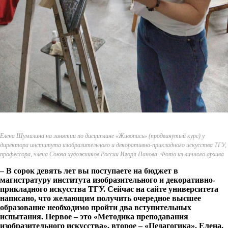
Елена Шумилина на занятии по дисциплине «Живопись» (продвинутый курс) у
директора института изобразительного и декоративно-прикладного искусства ТГУ,
профессора, члена Союза художников России Игоря Панова. Фото из личного архива
– В сорок девять лет вы поступаете на бюджет в
магистратуру института изобразительного и декоративно-
прикладного искусства ТГУ. Сейчас на сайте университета
написано, что желающим получить очередное высшее
образование необходимо пройти два вступительных
испытания. Первое – это «Методика преподавания
изобразительного искусства», второе – «Педагогика». Елена,