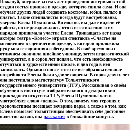
Пожалуй, впервые за семь лет проведения интервью в этой
студии гостья пришла в одежде, которую сшила сама. И она
обучает других людей создавать костюмы, юбки, пальто и
платья. Такие специалисты всегда будут востребованы, –
уверена Елена Шумилина. Возможно, вы даже видели её
работы, но не догадывались, что в изготовлении этих
нарядов принимала участие Елена. Тринадцать лет назад
актёры театра «Колесо» играли спектакль «Счастье на
мгновение» в сценической одежде, к которой приложила
руку моя сегодняшняя собеседница. В своё время она с
отличием окончила швейное училище, затем педагогический
университет, а в сорок лет поняла, что есть необходимость
отучиться в художественной школе, и два года в ней
занималась. Однако и после этого не все образовательные
потребности Елены были удовлетворены. В сорок девять лет
она поступила в магистратуру Тольяттинского
государственного университета (ТГУ). Рассказывая о своём
обучении в институте изобразительного и декоративно-
прикладного искусства ТГУ, Елена Шумилина часто
употребляет слово «ценно». О том, почему моя героиня с
удовольствием посещает вечерние пары, а также о том, как
Елена помогает тольяттинцам обеспечивать себе достойное
качество жизни, она
расскажет
в ближайшие минуты.