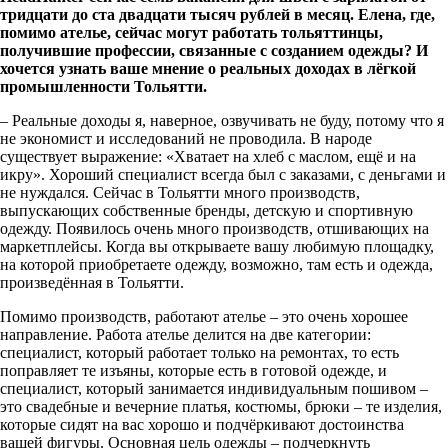
тридцати до ста двадцати тысяч рублей в месяц. Елена, где,
помимо ателье, сейчас могут работать тольяттинцы,
получившие профессии, связанные с созданием одежды? И
хочется узнать ваше мнение о реальных доходах в лёгкой
промышленности Тольятти.
– Реальные доходы я, наверное, озвучивать не буду, потому что я
не экономист и исследований не проводила. В народе
существует выражение: «Хватает на хлеб с маслом, ещё и на
икру». Хороший специалист всегда был с заказами, с деньгами и
не нуждался. Сейчас в Тольятти много производств,
выпускающих собственные бренды, детскую и спортивную
одежду. Появилось очень много производств, отшивающих на
маркетплейсы. Когда вы открываете вашу любимую площадку,
на которой приобретаете одежду, возможно, там есть и одежда,
произведённая в Тольятти.
Помимо производств, работают ателье – это очень хорошее
направление. Работа ателье делится на две категории:
специалист, который работает только на ремонтах, то есть
поправляет те изъяны, которые есть в готовой одежде, и
специалист, который занимается индивидуальным пошивом –
это свадебные и вечерние платья, костюмы, брюки – те изделия,
которые сидят на вас хорошо и подчёркивают достоинства
вашей фигуры. Основная цель одежды – подчеркнуть