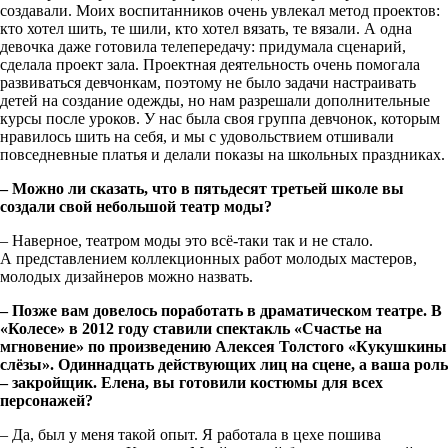
создавали. Моих воспитанников очень увлекал метод проектов:
кто хотел шить, те шили, кто хотел вязать, те вязали. А одна
девочка даже готовила телепередачу: придумала сценарий,
сделала проект зала. Проектная деятельность очень помогала
развиваться девчонкам, поэтому не было задачи настраивать
детей на создание одежды, но нам разрешали дополнительные
курсы после уроков. У нас была своя группа девчонок, которым
нравилось шить на себя, и мы с удовольствием отшивали
повседневные платья и делали показы на школьных праздниках.
– Можно ли сказать, что в пятьдесят третьей школе вы
создали свой небольшой театр моды?
– Наверное, театром моды это всё-таки так и не стало.
А представлением коллекционных работ молодых мастеров,
молодых дизайнеров можно назвать.
– Позже вам довелось поработать в драматическом театре. В
«Колесе» в 2012 году ставили спектакль «Счастье на
мгновение» по произведению Алексея Толстого «Кукушкины
слёзы». Одиннадцать действующих лиц на сцене, а ваша роль
– закройщик. Елена, вы готовили костюмы для всех
персонажей?
– Да, был у меня такой опыт. Я работала в цехе пошива