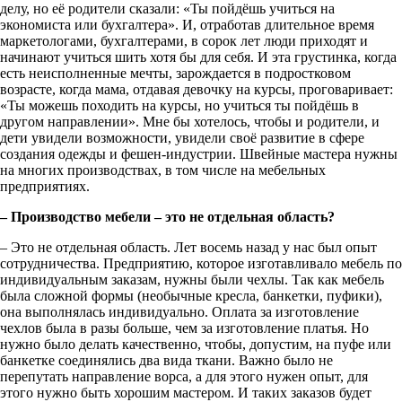
делу, но её родители сказали: «Ты пойдёшь учиться на
экономиста или бухгалтера». И, отработав длительное время
маркетологами, бухгалтерами, в сорок лет люди приходят и
начинают учиться шить хотя бы для себя. И эта грустинка, когда
есть неисполненные мечты, зарождается в подростковом
возрасте, когда мама, отдавая девочку на курсы, проговаривает:
«Ты можешь походить на курсы, но учиться ты пойдёшь в
другом направлении». Мне бы хотелось, чтобы и родители, и
дети увидели возможности, увидели своё развитие в сфере
создания одежды и фешен-индустрии. Швейные мастера нужны
на многих производствах, в том числе на мебельных
предприятиях.
– Производство мебели – это не отдельная область?
– Это не отдельная область. Лет восемь назад у нас был опыт
сотрудничества. Предприятию, которое изготавливало мебель по
индивидуальным заказам, нужны были чехлы. Так как мебель
была сложной формы (необычные кресла, банкетки, пуфики),
она выполнялась индивидуально. Оплата за изготовление
чехлов была в разы больше, чем за изготовление платья. Но
нужно было делать качественно, чтобы, допустим, на пуфе или
банкетке соединялись два вида ткани. Важно было не
перепутать направление ворса, а для этого нужен опыт, для
этого нужно быть хорошим мастером. И таких заказов будет