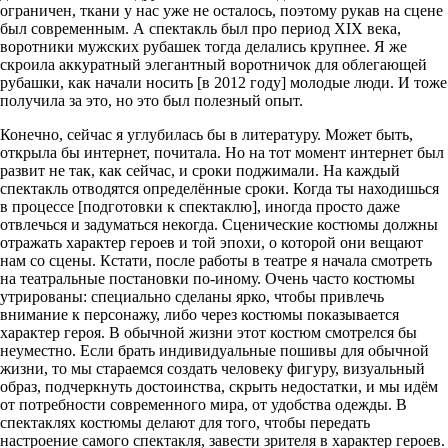
ограничен, ткани у нас уже не осталось, поэтому рукав на сцене
был современным. А спектакль был про период XIX века,
воротники мужских рубашек тогда делались крупнее. Я же
скроила аккуратный элегантный воротничок для облегающей
рубашки, как начали носить [в 2012 году] молодые люди. И тоже
получила за это, но это был полезный опыт.
Конечно, сейчас я углубилась бы в литературу. Может быть,
открыла бы интернет, почитала. Но на тот момент интернет был
развит не так, как сейчас, и сроки поджимали. На каждый
спектакль отводятся определённые сроки. Когда ты находишься
в процессе [подготовки к спектаклю], иногда просто даже
отвлечься и задуматься некогда. Сценические костюмы должны
отражать характер героев и той эпохи, о которой они вещают
нам со сцены. Кстати, после работы в театре я начала смотреть
на театральные постановки по-иному. Очень часто костюмы
утрированы: специально сделаны ярко, чтобы привлечь
внимание к персонажу, либо через костюмы показывается
характер героя. В обычной жизни этот костюм смотрелся бы
неуместно. Если брать индивидуальные пошивы для обычной
жизни, то мы стараемся создать человеку фигуру, визуальный
образ, подчеркнуть достоинства, скрыть недостатки, и мы идём
от потребности современного мира, от удобства одежды. В
спектаклях костюмы делают для того, чтобы передать
настроение самого спектакля, завести зрителя в характер героев.