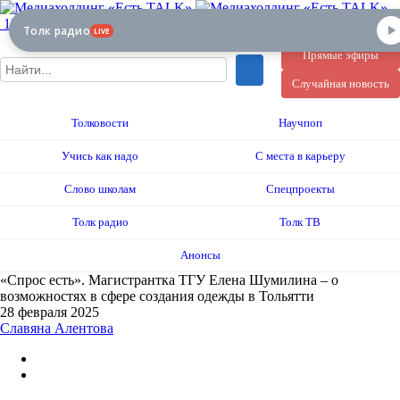
12+
Толк радио
LIVE
Прямые эфиры
Случайная новость
Толковости
Научпоп
Учись как надо
С места в карьеру
Слово школам
Спецпроекты
Толк радио
Толк ТВ
Анонсы
«Спрос есть». Магистрантка ТГУ Елена Шумилина – о
возможностях в сфере создания одежды в Тольятти
28 февраля 2025
Славяна Алентова