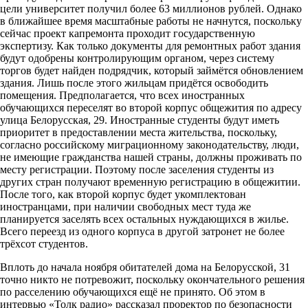
цели университет получил более 63 миллионов рублей. Однако
в ближайшее время масштабные работы не начнутся, поскольку
сейчас проект капремонта проходит государственную
экспертизу. Как только документы для ремонтных работ здания
будут одобрены контролирующим органом, через систему
торгов будет найден подрядчик, который займётся обновлением
здания. Лишь после этого жильцам придётся освободить
помещения. Предполагается, что всех иностранных
обучающихся переселят во второй корпус общежития по адресу
улица Белорусская, 29. Иностранные студенты будут иметь
приоритет в предоставлении места жительства, поскольку,
согласно российскому миграционному законодательству, люди,
не имеющие гражданства нашей страны, должны проживать по
месту регистрации. Поэтому после заселения студенты из
других стран получают временную регистрацию в общежитии.
После того, как второй корпус будет укомплектован
иностранцами, при наличии свободных мест туда же
планируется заселять всех остальных нуждающихся в жилье.
Всего переезд из одного корпуса в другой затронет не более
трёхсот студентов.
Вплоть до начала ноября обитателей дома на Белорусской, 31
точно никто не потревожит, поскольку окончательного решения
по расселению обучающихся ещё не принято. Об этом в
интервью «Толк радио» рассказал проректор по безопасности