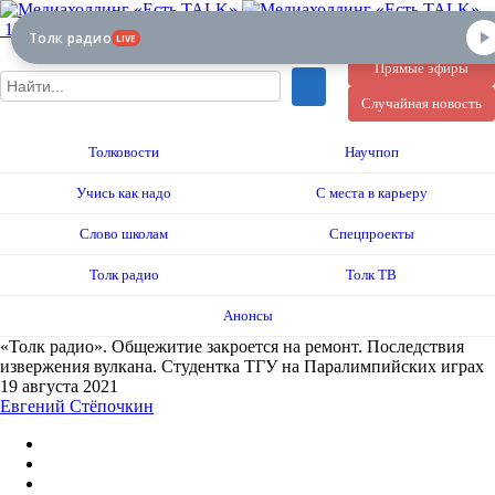
12+
Толк радио
LIVE
Прямые эфиры
Случайная новость
Толковости
Научпоп
Учись как надо
С места в карьеру
Слово школам
Спецпроекты
Толк радио
Толк ТВ
Анонсы
«Толк радио». Общежитие закроется на ремонт. Последствия
извержения вулкана. Студентка ТГУ на Паралимпийских играх
19 августа 2021
Евгений Стёпочкин