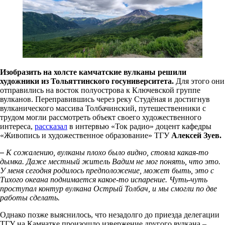
Изобразить на холсте камчатские вулканы решили
художники из Тольяттинского госуниверситета.
Для этого они
отправились на восток полуострова к Ключевской группе
вулканов. Переправившись через реку Студёная и достигнув
вулканического массива Толбачинский, путешественники с
трудом могли рассмотреть объект своего художественного
интереса,
рассказал
в интервью «Ток радио» доцент кафедры
«Живопись и художественное образование» ТГУ
Алексей Зуев.
–
К сожалению, вулканы плохо было видно, стояла какая-то
дымка. Даже местный житель Вадим не мог понять, что это.
У меня сегодня родилось предположение, может быть, это с
Тихого океана поднимается какое-то испарение. Чуть-чуть
проступал контур вулкана Острый Толбач, и мы смогли по две
работы сделать.
Однако позже выяснилось, что незадолго до приезда делегации
ТГУ на Камчатке произошло извержение другого вулкана –