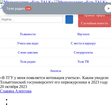
12+
Толк радио
LIVE
Прямые эфиры
Случайная новость
Толковости
Научпоп
Учись как надо
С места в карьеру
Слово школам
Спецпроекты
Толк радио
Толк ТВ
Анонсы
«В ТГУ у меня появляется мотивация учиться». Каким увидели
Тольяттинский госуниверситет его первокурсники в 2023 году
20 октября 2023
Славяна Алентова