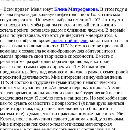
– Всем привет. Меня зовут
Елена Митрофанова
.
В этом году я
начала изучать дошкольную дефектологию в Тольяттинском
госуниверситете. Почему я выбрала именно ТГУ? Потому что
он находится в моём родном городе и новый этап жизни я
хотела пройти, оставаясь рядом с близкими людьми. В первый
раз я почувствовала, что этот университет мне нравится, в
начале сентября во время
проектной недели
, когда тьютор начал
рассказывать о возможностях ТГУ. Затем в составе проектной
команды я создавала комикс-брошюру для абитуриентов и
смогла проявить свои творческие способности. Вместе с
ребятами мы разработали образец брошюры, в которой
рассказали о самых ярких проектах ТГУ. Я планирую
продолжить работу над комиксом, но уже в рамках семестровой
проектной деятельности. Мне интересна и внеучебная жизнь
ТГУ. Я состою в студсовете гуманитарно-педагогического
института и участвую в «Академии первокурсника». А если
хватит времени, испытаю свои силы на Студенческой весне в
следующем году. Я люблю петь и танцевать. Но моё хобби надо
как-то суметь совместить с подработкой (я планирую заняться
репетиторством, подтягивая школьников по биологии и
математике). Думаю, что эта практика поможет мне и в учёбе.
Кстати, после получения первого диплома я пойду за вторым.
Мне интересна психолого-педагогическая магистерская
программа, а точнее её психологическая составляющая. Я