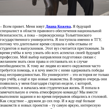
– Всем привет. Меня зовут
Диана Кожева
.
Я будущий
специалист в области правового обеспечения национальной
безопасности, а пока – первокурсница Тольяттинского
государственного университета. Я поступила именно в ТГУ,
потому что длительное время слушала о нём отзывы от
студентов и выпускников. Этот вуз считается престижным. За
время учёбы я хочу узнать обо всех аспектах своей будущей
профессии. Мой выбор направления подготовки связан с
желанием знать свои права и отстаивать их в случае
необходимости. К тому же людям из моего окружения часто
требуется помощь, и я хочу вместе с ними одерживать победы
над несправедливостью. Но университет – это история не только
про учёбу, а ещё и про новые знакомства. В первую очередь они
появились у меня благодаря стартап-неделе, с которой,
собственно, и началась моя студенческая жизнь. Я попала в
замечательную и очень атмосферную команду! Мы вместе
выполняли задания и во время перерывов общались в столовой.
Как следствие – дружим до сих пор. И я жду ещё больше
знакомств и новых проектов – ту самую яркую, интересную