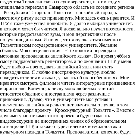
студентом Тольяттинского госуниверситета, в этом году я
специально переехал в Самарскую область из соседнего региона
– Республики Татарстан. Тольятти – спокойный город, к
местному ритму легко привыкнуть. Мне здесь очень нравится. И
ТГУ я тоже уже успел полюбить. Я долго выбирал университет,
в котором хотел бы учиться. Я досконально изучал возможности,
которые предоставляют вузы, и мои перспективы после
получения диплома. И понял, что хочу оказаться именно в
Тольяттинском государственном университете. Желание
сбылось. Моя специализация – «Технологии перевода и
методика преподавания английского языка». Во время учёбы я
смогу подрабатывать репетитором, а по окончании ТГУ у меня
будет выбор – преподавать английский язык или стать
переводчиком. Я люблю иностранную культуру, люблю
находить отличия в языках, узнавать об их особенностях. Мне
нравится смотреть фильмы и читать литературные произведения
в оригинале. Конечно, к числу моих любимых занятий
относится общение с иностранцами через различные
приложения. Думаю, что в университете моя устная и
письменная английская речь станет значительно лучше, в том
числе благодаря проекту «Кросскультурный Тольятти». Вместе с
другими участниками этого проекта я буду создавать
видеоэкскурсии на иностранных языках об образовательном
потенциале ТГУ, а также о туристических возможностях и
культурном наследии Тольятти. Преподаватели, конечно, будут