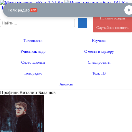
12+
Толк радио
LIVE
Прямые эфиры
Случайная новость
Толковости
Научпоп
Учись как надо
С места в карьеру
Слово школам
Спецпроекты
Толк радио
Толк ТВ
Анонсы
Профиль:Виталий Балашов