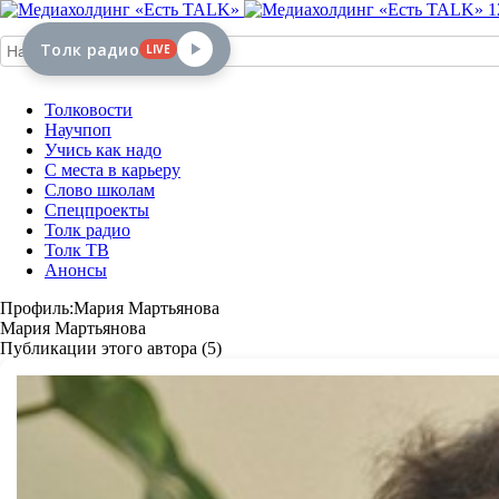
1
Толк радио
LIVE
Толковости
Научпоп
Учись как надо
С места в карьеру
Слово школам
Спецпроекты
Толк радио
Толк ТВ
Анонсы
Профиль:Мария Мартьянова
Мария Мартьянова
Публикации этого автора (5)