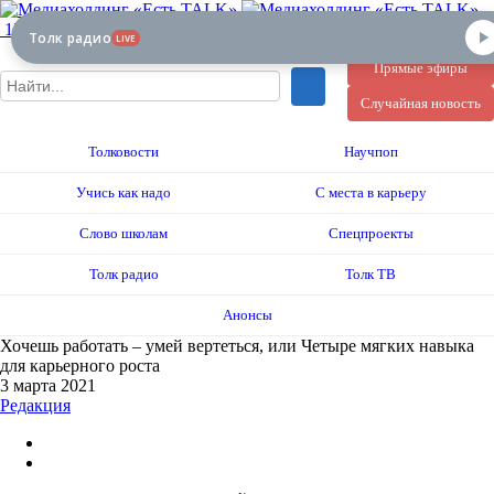
12+
Толк радио
LIVE
Прямые эфиры
Случайная новость
Толковости
Научпоп
Учись как надо
С места в карьеру
Слово школам
Спецпроекты
Толк радио
Толк ТВ
Анонсы
Хочешь работать – умей вертеться, или Четыре мягких навыка
для карьерного роста
3 марта 2021
Редакция