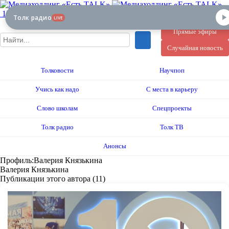
12+
Толк радио
LIVE
Прямые эфиры
Случайная новость
Толковости
Научпоп
Учись как надо
С места в карьеру
Слово школам
Спецпроекты
Толк радио
Толк ТВ
Анонсы
Профиль:Валерия Князькина
Валерия Князькина
Публикации этого автора (11)