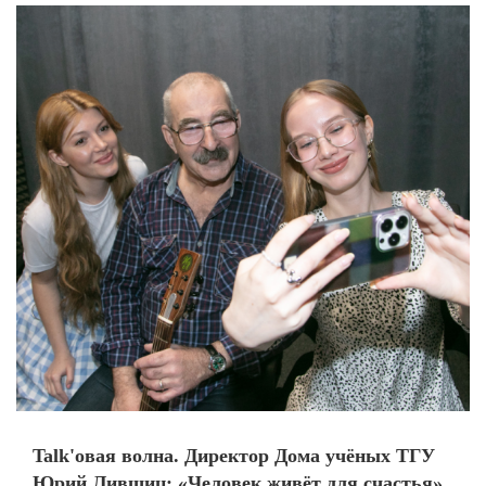
Talk'овая волна. Директор Дома учёных ТГУ
Юрий Лившиц: «Человек живёт для счастья»