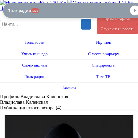
12+
Толк радио
LIVE
Прямые эфиры
Случайная новость
Толковости
Научпоп
Учись как надо
С места в карьеру
Слово школам
Спецпроекты
Толк радио
Толк ТВ
Анонсы
Профиль:Владислава Каленская
Владислава Каленская
Публикации этого автора (4)