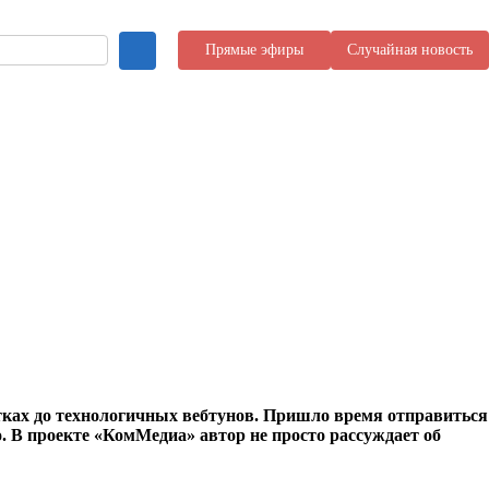
Прямые эфиры
Случайная новость
тках до технологичных вебтунов. Пришло время отправиться
. В проекте «КомМедиа» автор не просто рассуждает об