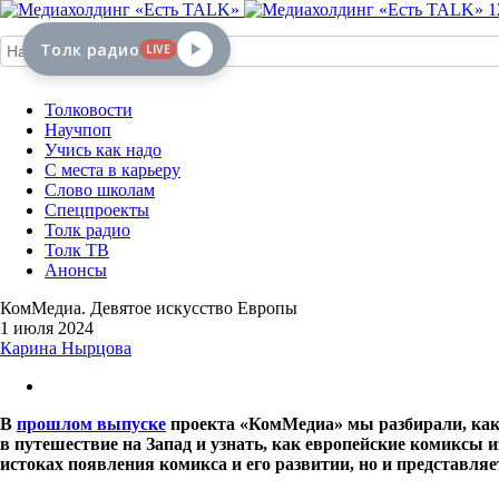
1
Толк радио
LIVE
Толковости
Научпоп
Учись как надо
С места в карьеру
Слово школам
Спецпроекты
Толк радио
Толк ТВ
Анонсы
КомМедиа. Девятое искусство Европы
1 июля 2024
Карина Нырцова
В
прошлом выпуске
проекта «КомМедиа» мы разбирали, как
в путешествие на Запад и узнать, как европейские комиксы 
истоках появления комикса и его развитии, но и представляе