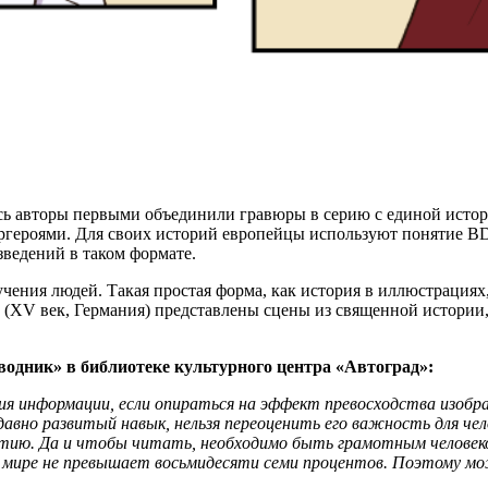
ь авторы первыми объединили гравюры в серию с единой историе
ергероями. Для своих историй европейцы используют понятие B
зведений в таком формате.
чения людей. Такая простая форма, как история в иллюстрациях
(XV век, Германия) представлены сцены из священной истории, а
одник» в библиотеке культурного центра «Автоград»:
 информации, если опираться на эффект превосходства изобра
давно развитый навык, нельзя переоценить его важность для че
ятию. Да и чтобы читать, необходимо быть грамотным человеко
м мире не превышает восьмидесяти семи процентов. Поэтому мо