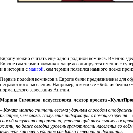
Европу можно считать ещё одной родиной комикса. Именно здес
Европе сам термин «комикс» чаще ассоциируется именно с суп
и в истории с
мангой
, сам термин появился намного позже прои
Первые подобия комиксов в Европе были предназначены для обу
неграмотного населения. Например, в комиксе «Библия бедных» 
нормандского завоевания Англии.
Марина Симонова, искусствовед, лектор проекта «КультПров
– Комикс можно считать весьма удачным способом отображения
быстрее, чем слова. Получение информации с помощью зрения – 
способ получения информации, уступающий визуальному воспри
жизни, но даже сегодня уровень грамотности населения во всё
культуре как очень удачное средство передачи информации.