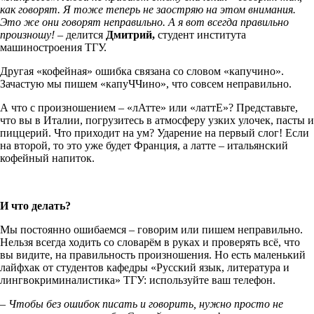
как говорят. Я тоже теперь не заостряю на этом внимания.
Это же они говорят неправильно. А я вот всегда правильно
произношу!
– делится
Дмитрий,
студент института
машиностроения ТГУ.
Другая «кофейная» ошибка связана со словом «капучино».
Зачастую мы пишем «капуЧЧино», что совсем неправильно.
А что с произношением – «лАтте» или «латтЕ»? Представьте,
что вы в Италии, погрузитесь в атмосферу узких улочек, пасты и
пиццерий. Что приходит на ум? Ударение на первый слог! Если
на второй, то это уже будет Франция, а латте – итальянский
кофейный напиток.
И что делать?
Мы постоянно ошибаемся – говорим или пишем неправильно.
Нельзя всегда ходить со словарём в руках и проверять всё, что
вы видите, на правильность произношения. Но есть маленький
лайфхак от студентов кафедры «Русский язык, литература и
лингвокриминалистика» ТГУ: используйте ваш телефон.
–
Чтобы без ошибок писать и говорить, нужно просто не