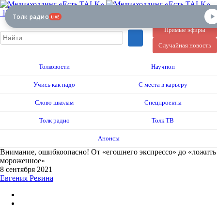
12+
Толк радио
LIVE
Прямые эфиры
Случайная новость
Толковости
Научпоп
Учись как надо
С места в карьеру
Слово школам
Спецпроекты
Толк радио
Толк ТВ
Анонсы
Внимание, ошибкоопасно! От «егошнего экспрессо» до «ложить
мороженное»
8 сентября 2021
Евгения Ревина