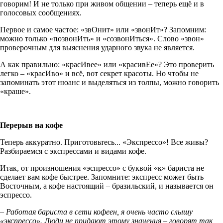
говорим! И не только при живом общении – теперь ещё и в
голосовых сообщениях.
Первое и самое частое: «звОнит» или «звонИт»? Запомним:
можно только «позвонИть» и «созвонИться». Слово «звон»
проверочным для выяснения ударного звука не является.
А как правильно: «красИвее» или «красивЕе»? Это проверить
легко – «красИво» и всё, вот секрет красоты. Но чтобы не
запоминать этот нюанс и выделяться из толпы, можно говорить
«краше».
Перерыв на кофе
Теперь аккуратно. Приготовьтесь... «Экспрессо»! Все живы?
Разбираемся с экспрессами и видами кофе.
Итак, от произношения «эспрессо» с буквой «к» бариста не
сделает вам кофе быстрее. Запомните: экспресс может быть
Восточным, а кофе настоящий – бразильский, и называется он
эспрессо.
–
Работая бариста в сети кофеен, я очень часто слышу
«экспрессо». Люди не придают этому значения – говорят так,