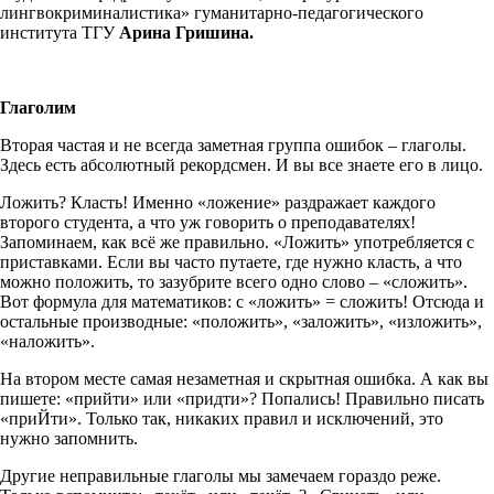
лингвокриминалистика» гуманитарно-педагогического
института ТГУ
Арина Гришина.
Глаголим
Вторая частая и не всегда заметная группа ошибок – глаголы.
Здесь есть абсолютный рекордсмен. И вы все знаете его в лицо.
Ложить? Класть! Именно «ложение» раздражает каждого
второго студента, а что уж говорить о преподавателях!
Запоминаем, как всё же правильно. «Ложить» употребляется с
приставками. Если вы часто путаете, где нужно класть, а что
можно положить, то зазубрите всего одно слово – «сложить».
Вот формула для математиков: с «ложить» = сложить! Отсюда и
остальные производные: «положить», «заложить», «изложить»,
«наложить».
На втором месте самая незаметная и скрытная ошибка. А как вы
пишете: «прийти» или «придти»? Попались! Правильно писать
«приЙти». Только так, никаких правил и исключений, это
нужно запомнить.
Другие неправильные глаголы мы замечаем гораздо реже.