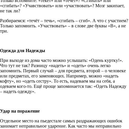
Только вспомните: «текёт» или «течёт»? «Сгинать» или
«сгибать»? «Учавствовать» или «участвовать»? Мозг закипает,
не так ли?
Разбираемся: «течёт – течь», «сгибать – сгиб». А что с участием?
Только запомнить. «Участвовать» – в слове две буквы «В», а не
три.
Одежда для Надежды
При выходе из дома часто можно услышать: «Одень куртку!».
Что тут не так? Разницу «надеть» и «одеть» очень легко
запомнить. Первый случай – для предмета, второй – о человеке
или предметах, его заменяющих. Например, можно «надеть
кофту», но «одеть сестру». То есть, надеваем мы на себя, а
одеваем кого-то. Ещё проще запоминается так: «Одеть Надежду
– надеть одежду».
Удар на поражение
Отдельное место на пьедестале самых раздражающих ошибок
занимает неправильное ударение. Как часто мы неправильно