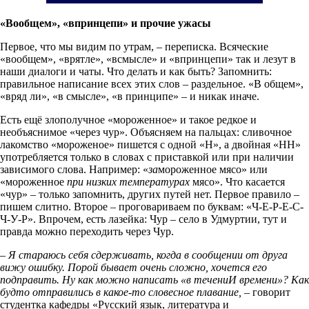
«Вообщем», «впринцепи» и прочие ужасы
Первое, что мы видим по утрам, – переписка. Всяческие
«вообщем», «врятле», «всмысле» и «впринцепи» так и лезут в
наши диалоги и чаты. Что делать и как быть? Запомнить:
правильное написание всех этих слов – раздельное. «В общем»,
«вряд ли», «в смысле», «в принципе» – и никак иначе.
Есть ещё злополучное «мороженное» и такое редкое и
необъяснимое «через чур». Объясняем на пальцах: сливочное
лакомство «мороженое» пишется с одной «Н», а двойная «НН»
употребляется только в словах с приставкой или при наличии
зависимого слова. Например: «
за
мороженное мясо» или
«мороженное
при низких температурах
мясо». Что касается
«чур» – только запомнить, других путей нет. Первое правило –
пишем слитно. Второе – проговариваем по буквам: «Ч-Е-Р-Е-С-
Ч-У-Р». Впрочем, есть лазейка: Чур – село в Удмуртии, тут и
правда можно переходить через Чур.
–
Я стараюсь себя сдерживать, когда в сообщении от друга
вижу ошибку. Порой бывает очень сложно, хочется его
подправить. Ну как можно написать «в течениИ времени»? Как
будто отправились в какое-то словесное плавание,
– говорит
студентка кафедры «Русский язык, литература и