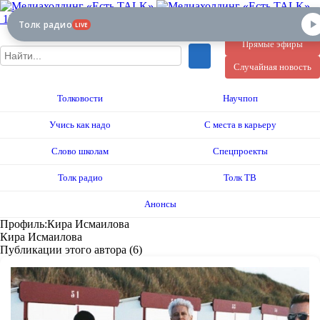
12+
Толк радио
LIVE
Прямые эфиры
Случайная новость
Толковости
Научпоп
Учись как надо
С места в карьеру
Слово школам
Спецпроекты
Толк радио
Толк ТВ
Анонсы
Профиль:Кира Исмаилова
Кира Исмаилова
Публикации этого автора (6)