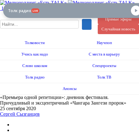
12+
Толк радио
LIVE
Прямые эфиры
Случайная новость
Толковости
Научпоп
Учись как надо
С места в карьеру
Слово школам
Спецпроекты
Толк радио
Толк ТВ
Анонсы
«Премьера одной репетиции»: дневник фестиваля.
Причудливый и эксцентричный «Чангара Зангези пророк»
25 сентября 2020
Сергей Сызганцев