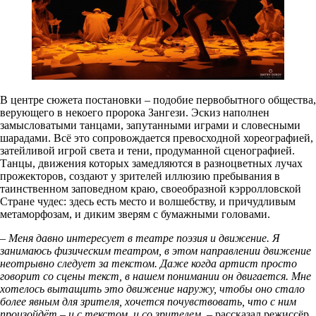
В центре сюжета постановки – подобие первобытного общества,
верующего в некоего пророка Зангези. Эскиз наполнен
замысловатыми танцами, запутанными играми и словесными
шарадами. Всё это сопровождается превосходной хореографией,
затейливой игрой света и тени, продуманной сценографией.
Танцы, движения которых замедляются в разноцветных лучах
прожекторов, создают у зрителей иллюзию пребывания в
таинственном заповедном краю, своеобразной кэрролловской
Стране чудес: здесь есть место и волшебству, и причудливым
метаморфозам, и диким зверям с бумажными головами.
– Меня давно интересует в театре поэзия и движение. Я
занимаюсь физическим театром, в этом направлении движение
неотрывно следует за текстом. Даже когда артист просто
говорит со сцены текст, в нашем понимании он двигается. Мне
хотелось вытащить это движение наружу, чтобы оно стало
более явным для зрителя, хочется почувствовать, что с ним
произойдёт – и с текстом, и со зрителем,
– рассказал режиссёр