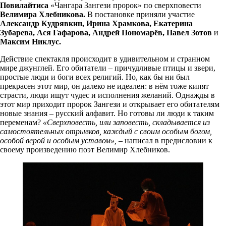
Повилайтиса
«Чангара Зангези пророк» по сверхповести
Велимира Хлебникова
.
В постановке приняли участие
Александр Кудрявкин, Ирина Храмкова, Екатерина
Зубарева, Ася Гафарова, Андрей Пономарёв, Павел Зотов
и
Максим Никлус.
Действие спектакля происходит в удивительном и странном
мире джунглей. Его обитатели – причудливые птицы и звери,
простые люди и боги всех религий. Но, как бы ни был
прекрасен этот мир, он далеко не идеален: в нём тоже кипят
страсти, люди ищут чудес и исполнения желаний. Однажды в
этот мир приходит пророк Зангези и открывает его обитателям
новые знания – русский алфавит. Но готовы ли люди к таким
переменам?
«Сверхповесть, или заповесть, складывается из
самостоятельных отрывков, каждый с своим особым богом,
особой верой и особым уставом»,
– написал в предисловии к
своему произведению поэт Велимир Хлебников.