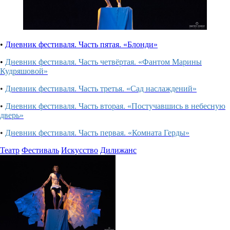
•
Дневник фестиваля. Часть пятая. «Блонди»
•
Дневник фестиваля. Часть четвёртая. «Фантом Марины
Кудряшовой»
•
Дневник фестиваля. Часть третья. «Сад наслаждений»
•
Дневник фестиваля. Часть вторая. «Постучавшись в небесную
дверь»
•
Дневник фестиваля. Часть первая. «Комната Герды»
Театр
Фестиваль
Искусство
Дилижанс