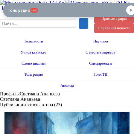
12+
Толк радио
LIVE
Прямые эфиры
Случайная новость
Толковости
Научпоп
Учись как надо
С места в карьеру
Слово школам
Спецпроекты
Толк радио
Толк ТВ
Анонсы
Профиль:Светлана Ананьева
Светлана Ананьева
Публикации этого автора (23)