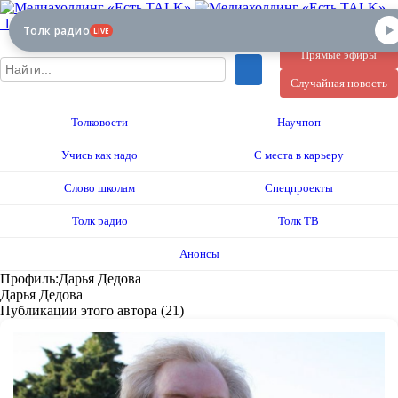
12+
Толк радио
LIVE
Прямые эфиры
Случайная новость
Толковости
Научпоп
Учись как надо
С места в карьеру
Слово школам
Спецпроекты
Толк радио
Толк ТВ
Анонсы
Профиль:Дарья Дедова
Дарья Дедова
Публикации этого автора (21)